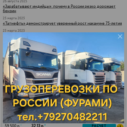
26 августа 2025
«Зарабатывают индийцы»: почему в России резко дорожает
бензин
25 марта 2025
«Татнефть» демонстрирует уверенный рост накануне 75-летия
25 марта 2025
К марту бензин на АЗС рекордно подорожал. Что будет дальше
с ценами на топливо?
СТОИМОСТЬ НЕФТЕПРОДУКТОВ
НА 14 ИЮЛЯ 2026
СУГ ПБТ
59 500 р.
*
32.13 р.
*
РАСЧЕТ