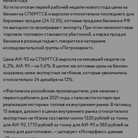
начала года
Хотя по итогам первой рабочей недели нового года цены на
бензин на СПбМТСБ и выросли относительно последнего дня
биржевых продаж (24.12.20), оптовые продажи бензина в РФ
по выгодности проигрывают экспорту. При этом мелкооптовая
торговля топливом становится убыточной, а маржа продаж
бензина в рознице падает, говорится в материале
исследовательской группы «Петромаркет».
Цена АИ-92 на СПбМТСБ выросла на минувшей неделе на
6,2%, АИ-95 — на 5,6%. В целом же оптовые цены на бензин
оказались ниже экспортных нетбэков, которые увеличились
относительно 24 декабря на 12%.
«Фактически российские производители, уже начиная с
первого рабочего дня 2021 года, стали нести потери при
реализации моторных топлив на внутреннем рынке. В пятницу,
15 января, дисконт в ценах внутреннего рынка относительно
экспортных нетбэков составлял около 1320 рублей за тонну
для АИ-92, 1770 рублей за тонну для АИ-95 и 580 рублей за
тонну для дизтоплива», — цитирует «Интерфакс» данные