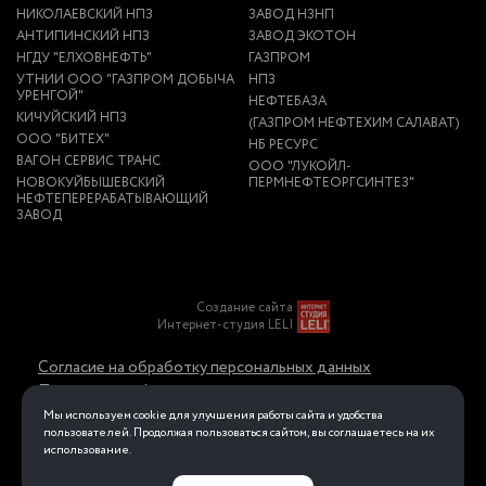
НИКОЛАЕВСКИЙ НПЗ
ЗАВОД НЗНП
АНТИПИНСКИЙ НПЗ
ЗАВОД ЭКОТОН
НГДУ "ЕЛХОВНЕФТЬ"
ГАЗПРОМ
УТНИИ ООО "ГАЗПРОМ ДОБЫЧА
НПЗ
УРЕНГОЙ"
НЕФТЕБАЗА
КИЧУЙСКИЙ НПЗ
(ГАЗПРОМ НЕФТЕХИМ САЛАВАТ)
ООО "БИТЕХ"
НБ РЕСУРС
ВАГОН СЕРВИС ТРАНС
ООО "ЛУКОЙЛ-
НОВОКУЙБЫШЕВСКИЙ
ПЕРМНЕФТЕОРГСИНТЕЗ"
НЕФТЕПЕРЕРАБАТЫВАЮЩИЙ
ЗАВОД
Создание сайта
Интернет-студия LELI
Согласие на обработку персональных данных
Политика конфиденциальности в отношении
обработки персональных данных
Мы используем cookie для улучшения работы сайта и удобства
пользователей. Продолжая пользоваться сайтом, вы соглашаетесь на их
использование.
Перейти на полную версию