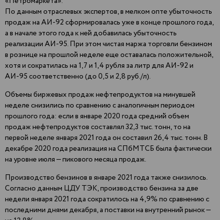
«Петромаркета».
По данным отраслевых экспертов, в мелком опте убыточность
продаж на АИ-92 сформировалась уже в конце прошлого года,
а в начале этого года к ней добавилась убыточность
реализации АИ-95. При этом чистая маржа торговли бензином
в рознице на прошлой неделе еще оставалась положительной,
хотя и сократилась на 1,7 и 1,4 рубля за литр для АИ-92 и
АИ-95 соответственно (до 0,5 и 2,8 руб./л).
Объемы биржевых продаж нефтепродуктов на минувшей
неделе снизились по сравнению с аналогичным периодом
прошлого года: если в январе 2020 года средний объем
продаж нефтепродуктов составлял 32,3 тыс. тонн, то на
первой неделе января 2021 года он составил 26,4 тыс. тонн. В
декабре 2020 года реализация на СПбМТСБ была фактически
на уровне июля — пикового месяца продаж.
Производство бензинов в январе 2021 года также снизилось.
Согласно данным ЦДУ ТЭК, производство бензина за две
недели января 2021 года сократилось на 4,9% по сравнению с
последними днями декабря, а поставки на внутренний рынок —