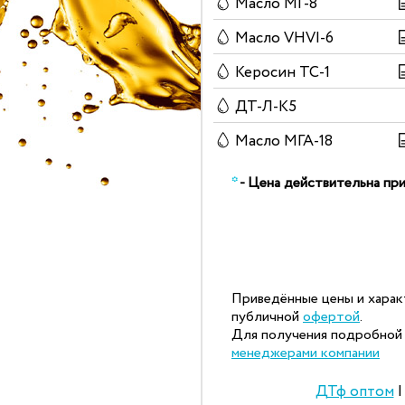
Масло МГ-8
Масло VHVI-6
Керосин ТС-1
ДТ-Л-К5
Масло МГА-18
*
- Цена действительна при
Приведённые цены и харак
публичной
офертой
.
Для получения подробной 
менеджерами компании
ДТф оптом