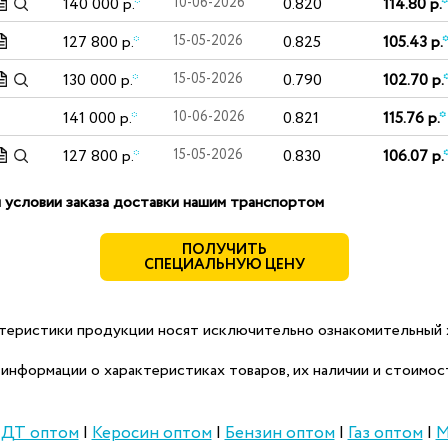
140 000 р.
*
10-06-2026
0.820
114.80 р.
*
127 800 р.
*
15-05-2026
0.825
105.43 р.
130 000 р.
*
15-05-2026
0.790
102.70 р.
141 000 р.
*
10-06-2026
0.821
115.76 р.
*
127 800 р.
*
15-05-2026
0.830
106.07 р.
 условии заказа доставки нашим транспортом
ПОЛУЧИТЬ
СПЕЦИАЛЬНУЮ ЦЕНУ
теристики продукции носят исключительно ознакомительный х
информации о характеристиках товаров, их наличии и стоимост
|
ДТ оптом
|
Керосин оптом
|
Бензин оптом
|
Газ оптом
|
М