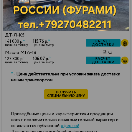
Масло VHVI-6
127 800 р.
*
105.43 р.
*
РАСЧЕТ
ДОСТАВКИ
цена за тонну
цена за литр
Керосин ТС-1
130 000 р.
*
102.70 р.
*
РАСЧЕТ
ДОСТАВКИ
цена за тонну
цена за литр
ДТ-Л-К5
141 000 р.
*
115.76 р.
*
РАСЧЕТ
ДОСТАВКИ
цена за тонну
цена за литр
Масло МГА-18
127 800 р.
*
106.07 р.
*
РАСЧЕТ
ДОСТАВКИ
цена за тонну
цена за литр
*
- Цена действительна при условии заказа доставки
нашим транспортом
ПОЛУЧИТЬ
СПЕЦИАЛЬНУЮ ЦЕНУ
Приведённые цены и характеристики продукции
носят исключительно ознакомительный характер и
не являются публичной
офертой
.
Для получения подробной информации о