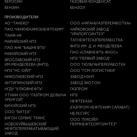
КЕРОСИН
ГАЗОВЫЙ КОНДЕНСАТ
БЕНЗИН
БЕНЗОЛ
ПРОИЗВОДИТЕЛИ
АО "ТАНЕКО"
ООО «НЯГАНЬГАЗПЕРЕРАБОТКА»
ПАО "НИЖНЕКАМСКНЕФТЕХИМ"
ЧАЙКОВСКИЙ ЗАВОД
"УРАЛОРГСИНТЕЗ"
ТАИФ-НК
ТАТНЕФТЕГАЗПЕРЕРАБОТКА
МАРИЙСКИЙ НПЗ
ЯНПЗ ИМ. Д. И. МЕНДЕЛЕЕВА
ПАО АНК "БАШНЕФТЬ"
ПАО «СЛАВНЕФТЬ-ЯНОС»
МАРИЙСКИЙ НПЗ
НПЗ "ПЕРВЫЙ ЗАВОД"
ЯРОСЛАВСКИЙ НПЗ
ИМ.МЕНДЕЛЕЕВА (ЯНПЗ)
ООО ТЮЛЬГАНПЕРЕРАБОТКА
НПЗ "НС-ОЙЛ"
ООО "ГСМ-ЛОГИСТИКА"
НИКОЛАЕВСКИЙ НПЗ
ЗАВОД НЗНП
АНТИПИНСКИЙ НПЗ
ЗАВОД ЭКОТОН
НГДУ "ЕЛХОВНЕФТЬ"
ГАЗПРОМ
УТНИИ ООО "ГАЗПРОМ ДОБЫЧА
НПЗ
УРЕНГОЙ"
НЕФТЕБАЗА
КИЧУЙСКИЙ НПЗ
(ГАЗПРОМ НЕФТЕХИМ САЛАВАТ)
ООО "БИТЕХ"
НБ РЕСУРС
ВАГОН СЕРВИС ТРАНС
ООО "ЛУКОЙЛ-
НОВОКУЙБЫШЕВСКИЙ
ПЕРМНЕФТЕОРГСИНТЕЗ"
НЕФТЕПЕРЕРАБАТЫВАЮЩИЙ
ЗАВОД