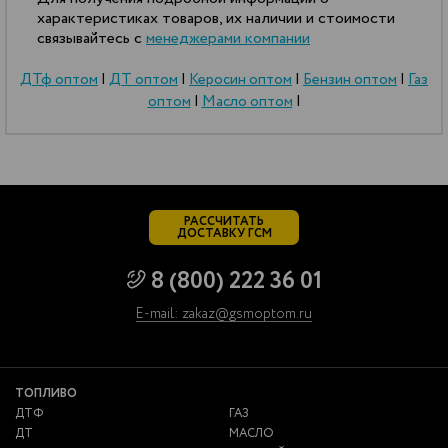
характеристиках товаров, их наличии и стоимости
связывайтесь с
менеджерами компании
ДТф оптом
|
ДТ оптом
|
Керосин оптом
|
Бензин оптом
|
Газ
оптом
|
Масло оптом
|
РАССЧИТАТЬ
ДОСТАВКУ ГСМ
8 (800) 222 36 01
E-mail: zakaz@gsmoptom.ru
ТОПЛИВО
ДТФ
ГАЗ
ДТ
МАСЛО