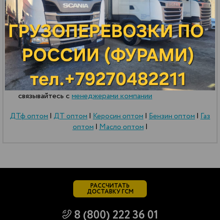
ПОЛУЧИТЬ
СПЕЦИАЛЬНУЮ ЦЕНУ
Приведённые цены и характеристики продукции
носят исключительно ознакомительный характер и
не являются публичной
офертой
.
Для получения подробной информации о
характеристиках товаров, их наличии и стоимости
связывайтесь с
менеджерами компании
ДТф оптом
|
ДТ оптом
|
Керосин оптом
|
Бензин оптом
|
Газ
оптом
|
Масло оптом
|
РАССЧИТАТЬ
ДОСТАВКУ ГСМ
8 (800) 222 36 01