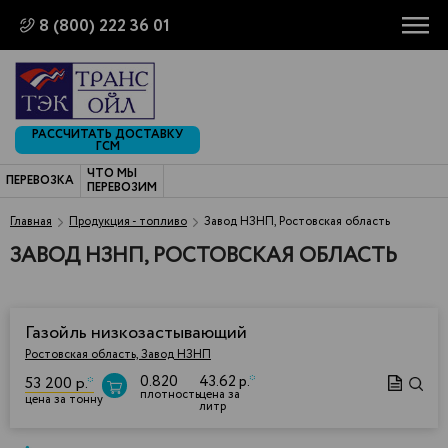
8 (800) 222 36 01
РАССЧИТАТЬ ДОСТАВКУ
ГСМ
ЧТО МЫ
ПЕРЕВОЗКА
ПЕРЕВОЗИМ
Главная
Продукция - топливо
Завод НЗНП, Ростовская область
ЗАВОД НЗНП, РОСТОВСКАЯ ОБЛАСТЬ
Газойль низкозастывающий
Ростовская область, Завод НЗНП
0.820
43.62 р.
*
53 200 р.
*
плотность
цена за
цена за тонну
литр