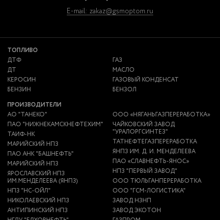
E-mail: zakaz@gsmoptom.ru
ТОПЛИВО
ДТФ
ГАЗ
ДТ
МАСЛО
КЕРОСИН
ГАЗОВЫЙ КОНДЕНСАТ
БЕНЗИН
БЕНЗОЛ
ПРОИЗВОДИТЕЛИ
АО "ТАНЕКО"
ООО «НЯГАНЬГАЗПЕРЕРАБОТКА»
ПАО "НИЖНЕКАМСКНЕФТЕХИМ"
ЧАЙКОВСКИЙ ЗАВОД
"УРАЛОРГСИНТЕЗ"
ТАИФ-НК
ТАТНЕФТЕГАЗПЕРЕРАБОТКА
МАРИЙСКИЙ НПЗ
ЯНПЗ ИМ. Д. И. МЕНДЕЛЕЕВА
ПАО АНК "БАШНЕФТЬ"
ПАО «СЛАВНЕФТЬ-ЯНОС»
МАРИЙСКИЙ НПЗ
НПЗ "ПЕРВЫЙ ЗАВОД"
ЯРОСЛАВСКИЙ НПЗ
ИМ.МЕНДЕЛЕЕВА (ЯНПЗ)
ООО ТЮЛЬГАНПЕРЕРАБОТКА
НПЗ "НС-ОЙЛ"
ООО "ГСМ-ЛОГИСТИКА"
НИКОЛАЕВСКИЙ НПЗ
ЗАВОД НЗНП
АНТИПИНСКИЙ НПЗ
ЗАВОД ЭКОТОН