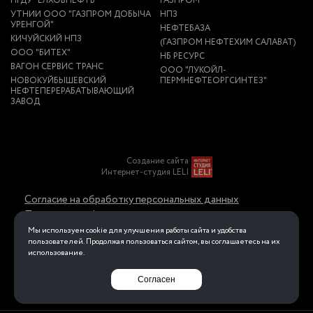
НГДУ "ЕЛХОВНЕФТЬ"
ГАЗПРОМ
УТНИИ ООО "ГАЗПРОМ ДОБЫЧА
НПЗ
УРЕНГОЙ"
НЕФТЕБАЗА
КИЧУЙСКИЙ НПЗ
(ГАЗПРОМ НЕФТЕХИМ САЛАВАТ)
ООО "БИТЕХ"
НБ РЕСУРС
ВАГОН СЕРВИС ТРАНС
ООО "ЛУКОЙЛ-
НОВОКУЙБЫШЕВСКИЙ
ПЕРМНЕФТЕОРГСИНТЕЗ"
НЕФТЕПЕРЕРАБАТЫВАЮЩИЙ
ЗАВОД
Создание сайта
Интернет-студия LELI
Согласие на обработку персональных данных
Политика конфиденциальности в отношении
обработки персональных данных
Мы используем cookie для улучшения работы сайта и удобства
пользователей. Продолжая пользоваться сайтом, вы соглашаетесь на их
использование.
Перейти на полную версию
Согласен