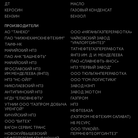
ДТ
МАСЛО
КЕРОСИН
ГАЗОВЫЙ КОНДЕНСАТ
БЕНЗИН
БЕНЗОЛ
ПРОИЗВОДИТЕЛИ
АО "ТАНЕКО"
ООО «НЯГАНЬГАЗПЕРЕРАБОТКА»
ПАО "НИЖНЕКАМСКНЕФТЕХИМ"
ЧАЙКОВСКИЙ ЗАВОД
"УРАЛОРГСИНТЕЗ"
ТАИФ-НК
ТАТНЕФТЕГАЗПЕРЕРАБОТКА
МАРИЙСКИЙ НПЗ
ЯНПЗ ИМ. Д. И. МЕНДЕЛЕЕВА
ПАО АНК "БАШНЕФТЬ"
ПАО «СЛАВНЕФТЬ-ЯНОС»
МАРИЙСКИЙ НПЗ
НПЗ "ПЕРВЫЙ ЗАВОД"
ЯРОСЛАВСКИЙ НПЗ
ИМ.МЕНДЕЛЕЕВА (ЯНПЗ)
ООО ТЮЛЬГАНПЕРЕРАБОТКА
НПЗ "НС-ОЙЛ"
ООО "ГСМ-ЛОГИСТИКА"
НИКОЛАЕВСКИЙ НПЗ
ЗАВОД НЗНП
АНТИПИНСКИЙ НПЗ
ЗАВОД ЭКОТОН
НГДУ "ЕЛХОВНЕФТЬ"
ГАЗПРОМ
УТНИИ ООО "ГАЗПРОМ ДОБЫЧА
НПЗ
УРЕНГОЙ"
НЕФТЕБАЗА
КИЧУЙСКИЙ НПЗ
(ГАЗПРОМ НЕФТЕХИМ САЛАВАТ)
ООО "БИТЕХ"
НБ РЕСУРС
ВАГОН СЕРВИС ТРАНС
ООО "ЛУКОЙЛ-
НОВОКУЙБЫШЕВСКИЙ
ПЕРМНЕФТЕОРГСИНТЕЗ"