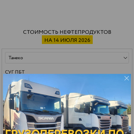
СТОИМОСТЬ НЕФТЕПРОДУКТОВ
НА 14 ИЮЛЯ 2026
СУГ ПБТ
59 500 р.
*
32.13 р.
*
РАСЧЕТ
ДОСТАВКИ
цена за тонну
цена за литр
Бензин АИ-92 авто
151 000 р.
*
112.94 р.
*
РАСЧЕТ
ДОСТАВКИ
цена за тонну
цена за литр
Бензин АИ-95 авто
161 000 р.
*
121.23 р.
*
РАСЧЕТ
ДОСТАВКИ
цена за тонну
цена за литр
Масло МГ-8
140 000 р.
*
114.80 р.
*
РАСЧЕТ