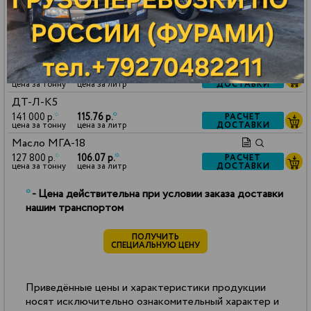
ДОСТАВКИ
цена за тонну
цена за литр
Масло VHVI-6
127 800 р.
*
105.43 р.
*
РАСЧЕТ
ДОСТАВКИ
цена за тонну
цена за литр
Керосин ТС-1
130 000 р.
*
102.70 р.
*
РАСЧЕТ
ДОСТАВКИ
цена за тонну
цена за литр
ДТ-Л-К5
141 000 р.
*
115.76 р.
*
РАСЧЕТ
ДОСТАВКИ
цена за тонну
цена за литр
Масло МГА-18
127 800 р.
*
106.07 р.
*
РАСЧЕТ
ДОСТАВКИ
цена за тонну
цена за литр
*
- Цена действительна при условии заказа доставки
нашим транспортом
ПОЛУЧИТЬ
СПЕЦИАЛЬНУЮ ЦЕНУ
Приведённые цены и характеристики продукции
носят исключительно ознакомительный характер и