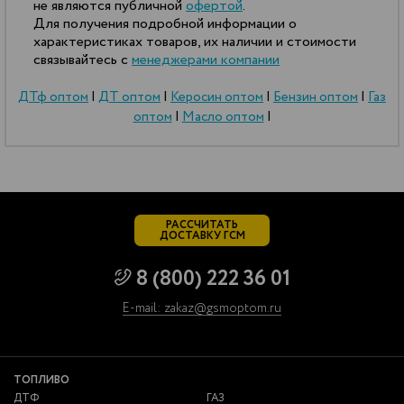
не являются публичной
офертой
.
Для получения подробной информации о
характеристиках товаров, их наличии и стоимости
связывайтесь с
менеджерами компании
ДТф оптом
|
ДТ оптом
|
Керосин оптом
|
Бензин оптом
|
Газ
оптом
|
Масло оптом
|
РАССЧИТАТЬ
ДОСТАВКУ ГСМ
8 (800) 222 36 01
E-mail: zakaz@gsmoptom.ru
ТОПЛИВО
ДТФ
ГАЗ