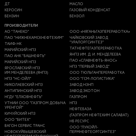
ДТ
МАСЛО
КЕРОСИН
ГАЗОВЫЙ КОНДЕНСАТ
БЕНЗИН
БЕНЗОЛ
ПРОИЗВОДИТЕЛИ
АО "ТАНЕКО"
ООО «НЯГАНЬГАЗПЕРЕРАБОТКА»
ПАО "НИЖНЕКАМСКНЕФТЕХИМ"
ЧАЙКОВСКИЙ ЗАВОД
"УРАЛОРГСИНТЕЗ"
ТАИФ-НК
ТАТНЕФТЕГАЗПЕРЕРАБОТКА
МАРИЙСКИЙ НПЗ
ЯНПЗ ИМ. Д. И. МЕНДЕЛЕЕВА
ПАО АНК "БАШНЕФТЬ"
ПАО «СЛАВНЕФТЬ-ЯНОС»
МАРИЙСКИЙ НПЗ
НПЗ "ПЕРВЫЙ ЗАВОД"
ЯРОСЛАВСКИЙ НПЗ
ИМ.МЕНДЕЛЕЕВА (ЯНПЗ)
ООО ТЮЛЬГАНПЕРЕРАБОТКА
НПЗ "НС-ОЙЛ"
ООО "ГСМ-ЛОГИСТИКА"
НИКОЛАЕВСКИЙ НПЗ
ЗАВОД НЗНП
АНТИПИНСКИЙ НПЗ
ЗАВОД ЭКОТОН
НГДУ "ЕЛХОВНЕФТЬ"
ГАЗПРОМ
УТНИИ ООО "ГАЗПРОМ ДОБЫЧА
НПЗ
УРЕНГОЙ"
НЕФТЕБАЗА
КИЧУЙСКИЙ НПЗ
(ГАЗПРОМ НЕФТЕХИМ САЛАВАТ)
ООО "БИТЕХ"
НБ РЕСУРС
ВАГОН СЕРВИС ТРАНС
ООО "ЛУКОЙЛ-
НОВОКУЙБЫШЕВСКИЙ
ПЕРМНЕФТЕОРГСИНТЕЗ"