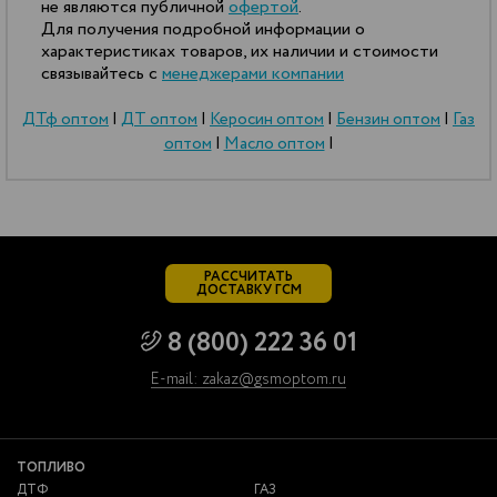
не являются публичной
офертой
.
Для получения подробной информации о
характеристиках товаров, их наличии и стоимости
связывайтесь с
менеджерами компании
ДТф оптом
|
ДТ оптом
|
Керосин оптом
|
Бензин оптом
|
Газ
оптом
|
Масло оптом
|
РАССЧИТАТЬ
ДОСТАВКУ ГСМ
8 (800) 222 36 01
E-mail: zakaz@gsmoptom.ru
ТОПЛИВО
ДТФ
ГАЗ