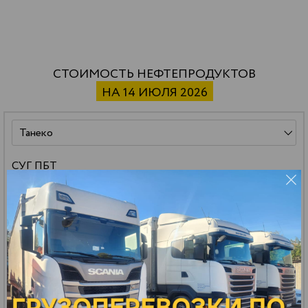
СТОИМОСТЬ НЕФТЕПРОДУКТОВ
НА 14 ИЮЛЯ 2026
СУГ ПБТ
59 500 р.
*
32.13 р.
*
РАСЧЕТ
ДОСТАВКИ
цена за тонну
цена за литр
Бензин АИ-92 авто
151 000 р.
*
112.94 р.
*
РАСЧЕТ
ДОСТАВКИ
цена за тонну
цена за литр
Бензин АИ-95 авто
161 000 р.
*
121.23 р.
*
РАСЧЕТ
ДОСТАВКИ
цена за тонну
цена за литр
Масло МГ-8
140 000 р.
*
114.80 р.
*
РАСЧЕТ