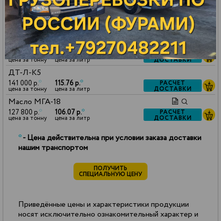
ДОСТАВКИ
цена за тонну
цена за литр
Масло VHVI-6
127 800 р.
*
105.43 р.
*
РАСЧЕТ
ДОСТАВКИ
цена за тонну
цена за литр
Керосин ТС-1
130 000 р.
*
102.70 р.
*
РАСЧЕТ
ДОСТАВКИ
цена за тонну
цена за литр
ДТ-Л-К5
141 000 р.
*
115.76 р.
*
РАСЧЕТ
ДОСТАВКИ
цена за тонну
цена за литр
Масло МГА-18
127 800 р.
*
106.07 р.
*
РАСЧЕТ
ДОСТАВКИ
цена за тонну
цена за литр
*
- Цена действительна при условии заказа доставки
нашим транспортом
ПОЛУЧИТЬ
СПЕЦИАЛЬНУЮ ЦЕНУ
Приведённые цены и характеристики продукции
носят исключительно ознакомительный характер и