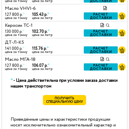
ДОСТАВКИ
цена за тонну
цена за литр
Масло VHVI-6
127 800 р.
*
105.43 р.
*
РАСЧЕТ
ДОСТАВКИ
цена за тонну
цена за литр
Керосин ТС-1
130 000 р.
*
102.70 р.
*
РАСЧЕТ
ДОСТАВКИ
цена за тонну
цена за литр
ДТ-Л-К5
141 000 р.
*
115.76 р.
*
РАСЧЕТ
ДОСТАВКИ
цена за тонну
цена за литр
Масло МГА-18
127 800 р.
*
106.07 р.
*
РАСЧЕТ
ДОСТАВКИ
цена за тонну
цена за литр
*
- Цена действительна при условии заказа доставки
нашим транспортом
ПОЛУЧИТЬ
СПЕЦИАЛЬНУЮ ЦЕНУ
Приведённые цены и характеристики продукции
носят исключительно ознакомительный характер и