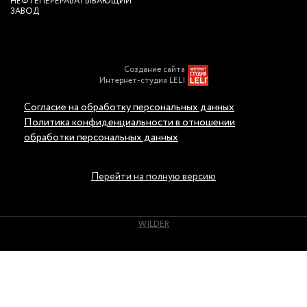
НЕФТЕПЕРЕРАБАТЫВАЮЩИЙ
ЗАВОД
Создание сайта
Интернет-студия LELI
Согласие на обработку персональных данных
Политика конфиденциальности в отношении
обработки персональных данных
Мы используем cookie для улучшения работы сайта и удобства
пользователей. Продолжая пользоваться сайтом, вы соглашаетесь на их
использование.
Перейти на полную версию
Согласен
WILDER