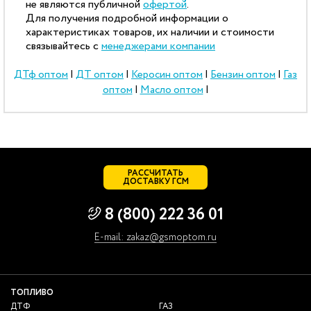
не являются публичной
офертой
.
Для получения подробной информации о
характеристиках товаров, их наличии и стоимости
связывайтесь с
менеджерами компании
ДТф оптом
|
ДТ оптом
|
Керосин оптом
|
Бензин оптом
|
Газ
оптом
|
Масло оптом
|
РАССЧИТАТЬ
ДОСТАВКУ ГСМ
8 (800) 222 36 01
E-mail: zakaz@gsmoptom.ru
ТОПЛИВО
ДТФ
ГАЗ