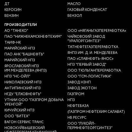
ДТ
МАСЛО
КЕРОСИН
ГАЗОВЫЙ КОНДЕНСАТ
БЕНЗИН
БЕНЗОЛ
ПРОИЗВОДИТЕЛИ
АО "ТАНЕКО"
ООО «НЯГАНЬГАЗПЕРЕРАБОТКА»
ПАО "НИЖНЕКАМСКНЕФТЕХИМ"
ЧАЙКОВСКИЙ ЗАВОД
"УРАЛОРГСИНТЕЗ"
ТАИФ-НК
ТАТНЕФТЕГАЗПЕРЕРАБОТКА
МАРИЙСКИЙ НПЗ
ЯНПЗ ИМ. Д. И. МЕНДЕЛЕЕВА
ПАО АНК "БАШНЕФТЬ"
ПАО «СЛАВНЕФТЬ-ЯНОС»
МАРИЙСКИЙ НПЗ
НПЗ "ПЕРВЫЙ ЗАВОД"
ЯРОСЛАВСКИЙ НПЗ
ИМ.МЕНДЕЛЕЕВА (ЯНПЗ)
ООО ТЮЛЬГАНПЕРЕРАБОТКА
НПЗ "НС-ОЙЛ"
ООО "ГСМ-ЛОГИСТИКА"
НИКОЛАЕВСКИЙ НПЗ
ЗАВОД НЗНП
АНТИПИНСКИЙ НПЗ
ЗАВОД ЭКОТОН
НГДУ "ЕЛХОВНЕФТЬ"
ГАЗПРОМ
УТНИИ ООО "ГАЗПРОМ ДОБЫЧА
НПЗ
УРЕНГОЙ"
НЕФТЕБАЗА
КИЧУЙСКИЙ НПЗ
(ГАЗПРОМ НЕФТЕХИМ САЛАВАТ)
ООО "БИТЕХ"
НБ РЕСУРС
ВАГОН СЕРВИС ТРАНС
ООО "ЛУКОЙЛ-
НОВОКУЙБЫШЕВСКИЙ
ПЕРМНЕФТЕОРГСИНТЕЗ"