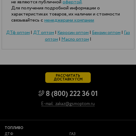
не являются публичной
офертой
.
Для получения подробной информации о
характеристиках товаров, их наличии и стоимости
связывайтесь с
менеджерами компании
ДТф оптом
|
ДТ оптом
|
Керосин оптом
|
Бензин оптом
|
Газ
оптом
|
Масло оптом
|
РАССЧИТАТЬ
ДОСТАВКУ ГСМ
8 (800) 222 36 01
E-mail: zakaz@gsmoptom.ru
ТОПЛИВО
ДТФ
ГАЗ