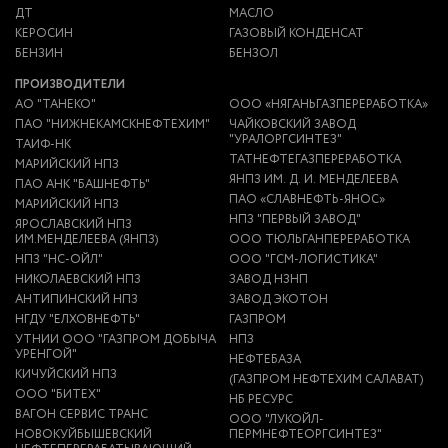
ДТ
МАСЛО
КЕРОСИН
ГАЗОВЫЙ КОНДЕНСАТ
БЕНЗИН
БЕНЗОЛ
ПРОИЗВОДИТЕЛИ
АО "ТАНЕКО"
ООО «НЯГАНЬГАЗПЕРЕРАБОТКА»
ПАО "НИЖНЕКАМСКНЕФТЕХИМ"
ЧАЙКОВСКИЙ ЗАВОД
"УРАЛОРГСИНТЕЗ"
ТАИФ-НК
ТАТНЕФТЕГАЗПЕРЕРАБОТКА
МАРИЙСКИЙ НПЗ
ЯНПЗ ИМ. Д. И. МЕНДЕЛЕЕВА
ПАО АНК "БАШНЕФТЬ"
ПАО «СЛАВНЕФТЬ-ЯНОС»
МАРИЙСКИЙ НПЗ
НПЗ "ПЕРВЫЙ ЗАВОД"
ЯРОСЛАВСКИЙ НПЗ
ИМ.МЕНДЕЛЕЕВА (ЯНПЗ)
ООО ТЮЛЬГАНПЕРЕРАБОТКА
НПЗ "НС-ОЙЛ"
ООО "ГСМ-ЛОГИСТИКА"
НИКОЛАЕВСКИЙ НПЗ
ЗАВОД НЗНП
АНТИПИНСКИЙ НПЗ
ЗАВОД ЭКОТОН
НГДУ "ЕЛХОВНЕФТЬ"
ГАЗПРОМ
УТНИИ ООО "ГАЗПРОМ ДОБЫЧА
НПЗ
УРЕНГОЙ"
НЕФТЕБАЗА
КИЧУЙСКИЙ НПЗ
(ГАЗПРОМ НЕФТЕХИМ САЛАВАТ)
ООО "БИТЕХ"
НБ РЕСУРС
ВАГОН СЕРВИС ТРАНС
ООО "ЛУКОЙЛ-
НОВОКУЙБЫШЕВСКИЙ
ПЕРМНЕФТЕОРГСИНТЕЗ"