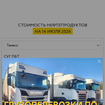
СТОИМОСТЬ НЕФТЕПРОДУКТОВ
НА 14 ИЮЛЯ 2026
СУГ ПБТ
59 500 р.
*
32.13 р.
*
РАСЧЕТ
ДОСТАВКИ
цена за тонну
цена за литр
Бензин АИ-92 авто
151 000 р.
*
112.94 р.
*
РАСЧЕТ
ДОСТАВКИ
цена за тонну
цена за литр
Бензин АИ-95 авто
161 000 р.
*
121.23 р.
*
РАСЧЕТ
ДОСТАВКИ
цена за тонну
цена за литр
Масло МГ-8
140 000 р.
*
114.80 р.
*
РАСЧЕТ