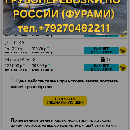
ДОСТАВКИ
цена за тонну
цена за литр
Масло VHVI-6
127 800 р.
*
105.43 р.
*
РАСЧЕТ
ДОСТАВКИ
цена за тонну
цена за литр
Керосин ТС-1
130 000 р.
*
102.70 р.
*
РАСЧЕТ
ДОСТАВКИ
цена за тонну
цена за литр
ДТ-Л-К5
141 000 р.
*
115.76 р.
*
РАСЧЕТ
ДОСТАВКИ
цена за тонну
цена за литр
Масло МГА-18
127 800 р.
*
106.07 р.
*
РАСЧЕТ
ДОСТАВКИ
цена за тонну
цена за литр
*
- Цена действительна при условии заказа доставки
нашим транспортом
ПОЛУЧИТЬ
СПЕЦИАЛЬНУЮ ЦЕНУ
Приведённые цены и характеристики продукции
носят исключительно ознакомительный характер и