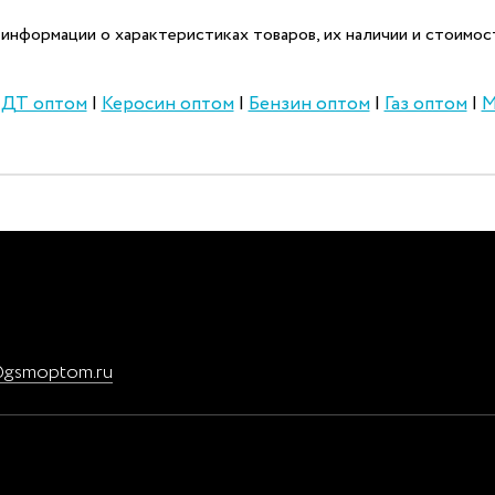
информации о характеристиках товаров, их наличии и стоимост
|
ДТ оптом
|
Керосин оптом
|
Бензин оптом
|
Газ оптом
|
М
@gsmoptom.ru