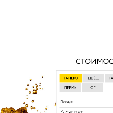
СТОИМОС
ТАНЕКО
ЕЩЁ ...
Т
ПЕРМЬ
ЮГ
Продукт
СУГ ПБТ