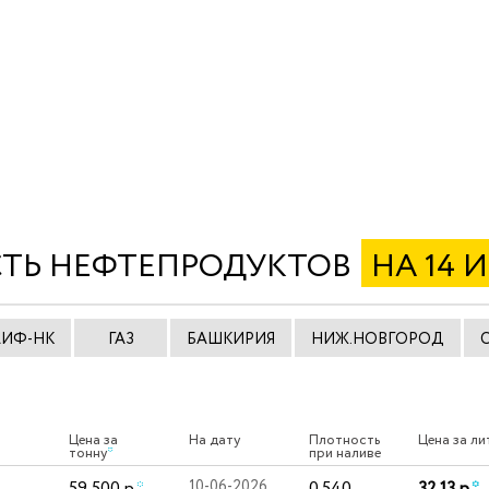
ТЬ НЕФТЕПРОДУКТОВ
НА 14 
АИФ-НК
ГАЗ
БАШКИРИЯ
НИЖ.НОВГОРОД
Цена за
На дату
Плотность
Цена за ли
тонну
*
при наливе
59 500 р.
*
10-06-2026
0.540
32.13 р.
*