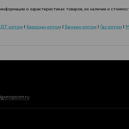
информации о характеристиках товаров, их наличии и стоимост
|
ДТ оптом
|
Керосин оптом
|
Бензин оптом
|
Газ оптом
|
М
@gsmoptom.ru