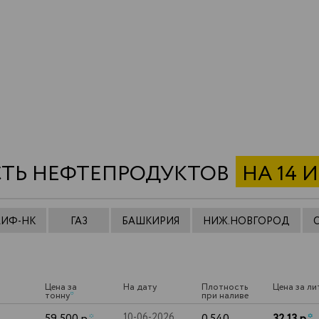
ТЬ НЕФТЕПРОДУКТОВ
НА 14 
АИФ-НК
ГАЗ
БАШКИРИЯ
НИЖ.НОВГОРОД
Цена за
На дату
Плотность
Цена за ли
тонну
*
при наливе
59 500 р.
*
10-06-2026
0.540
32.13 р.
*