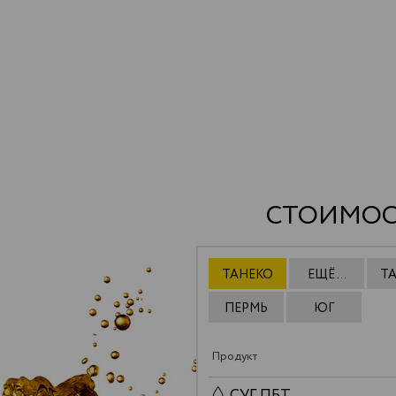
СТОИМОС
ТАНЕКО
ЕЩЁ ...
Т
ПЕРМЬ
ЮГ
Продукт
СУГ ПБТ