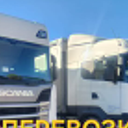
ТЬ НЕФТЕПРОДУКТОВ
НА 14 
АИФ-НК
ГАЗ
БАШКИРИЯ
НИЖ.НОВГОРОД
Цена за
На дату
Плотность
Цена за ли
тонну
*
при наливе
59 500 р.
*
10-06-2026
0.540
32.13 р.
*