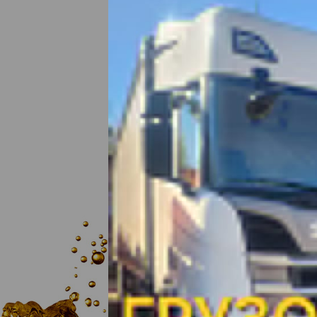
СТОИМОС
ТАНЕКО
ЕЩЁ ...
Т
ПЕРМЬ
ЮГ
Продукт
СУГ ПБТ