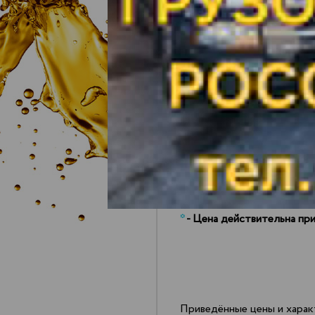
Бензин АИ-92 авто
Бензин АИ-95 авто
Масло МГ-8
Масло VHVI-6
Керосин ТС-1
ДТ-Л-К5
Масло МГА-18
*
- Цена действительна при
Приведённые цены и харак