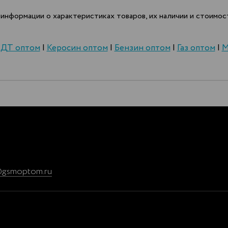
информации о характеристиках товаров, их наличии и стоимост
|
ДТ оптом
|
Керосин оптом
|
Бензин оптом
|
Газ оптом
|
М
@gsmoptom.ru