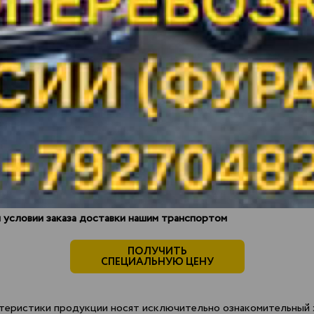
151 000 р.
*
10-06-2026
0.748
112.94 р.
*
161 000 р.
*
10-06-2026
0.753
121.23 р.
*
140 000 р.
*
10-06-2026
0.820
114.80 р.
*
127 800 р.
*
15-05-2026
0.825
105.43 р.
130 000 р.
*
15-05-2026
0.790
102.70 р.
141 000 р.
*
10-06-2026
0.821
115.76 р.
*
127 800 р.
*
15-05-2026
0.830
106.07 р.
 условии заказа доставки нашим транспортом
ПОЛУЧИТЬ
СПЕЦИАЛЬНУЮ ЦЕНУ
теристики продукции носят исключительно ознакомительный х