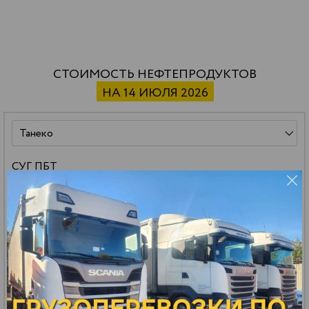
СТОИМОСТЬ НЕФТЕПРОДУКТОВ
НА 14 ИЮЛЯ 2026
СУГ ПБТ
59 500 р.
*
32.13 р.
*
РАСЧЕТ
ДОСТАВКИ
цена за тонну
цена за литр
Бензин АИ-92 авто
151 000 р.
*
112.94 р.
*
РАСЧЕТ
ДОСТАВКИ
цена за тонну
цена за литр
Бензин АИ-95 авто
161 000 р.
*
121.23 р.
*
РАСЧЕТ
ДОСТАВКИ
цена за тонну
цена за литр
Масло МГ-8
140 000 р.
*
114.80 р.
*
РАСЧЕТ