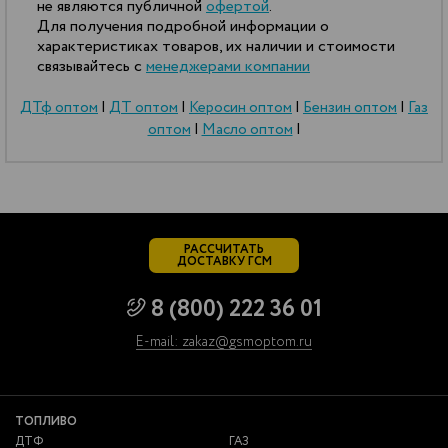
не являются публичной
офертой
.
Для получения подробной информации о
характеристиках товаров, их наличии и стоимости
связывайтесь с
менеджерами компании
ДТф оптом
|
ДТ оптом
|
Керосин оптом
|
Бензин оптом
|
Газ
оптом
|
Масло оптом
|
РАССЧИТАТЬ
ДОСТАВКУ ГСМ
8 (800) 222 36 01
E-mail: zakaz@gsmoptom.ru
ТОПЛИВО
ДТФ
ГАЗ