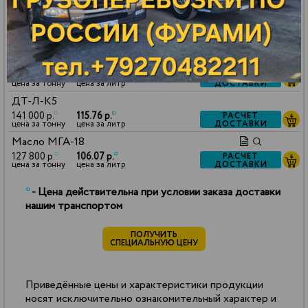
ДОСТАВКИ
цена за тонну
цена за литр
Масло VHVI-6
127 800 р.
*
105.43 р.
*
РАСЧЕТ
ДОСТАВКИ
цена за тонну
цена за литр
Керосин ТС-1
130 000 р.
*
102.70 р.
*
РАСЧЕТ
ДОСТАВКИ
цена за тонну
цена за литр
ДТ-Л-К5
141 000 р.
*
115.76 р.
*
РАСЧЕТ
ДОСТАВКИ
цена за тонну
цена за литр
Масло МГА-18
127 800 р.
*
106.07 р.
*
РАСЧЕТ
ДОСТАВКИ
цена за тонну
цена за литр
*
- Цена действительна при условии заказа доставки
нашим транспортом
ПОЛУЧИТЬ
СПЕЦИАЛЬНУЮ ЦЕНУ
Приведённые цены и характеристики продукции
носят исключительно ознакомительный характер и