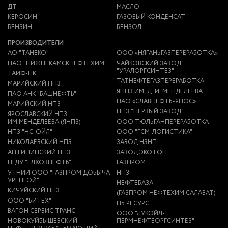
ДТ
МАСЛО
КЕРОСИН
ГАЗОВЫЙ КОНДЕНСАТ
БЕНЗИН
БЕНЗОЛ
ПРОИЗВОДИТЕЛИ
АО "ТАНЕКО"
ООО «НЯГАНЬГАЗПЕРЕРАБОТКА»
ПАО "НИЖНЕКАМСКНЕФТЕХИМ"
ЧАЙКОВСКИЙ ЗАВОД
"УРАЛОРГСИНТЕЗ"
ТАИФ-НК
ТАТНЕФТЕГАЗПЕРЕРАБОТКА
МАРИЙСКИЙ НПЗ
ЯНПЗ ИМ. Д. И. МЕНДЕЛЕЕВА
ПАО АНК "БАШНЕФТЬ"
ПАО «СЛАВНЕФТЬ-ЯНОС»
МАРИЙСКИЙ НПЗ
НПЗ "ПЕРВЫЙ ЗАВОД"
ЯРОСЛАВСКИЙ НПЗ
ИМ.МЕНДЕЛЕЕВА (ЯНПЗ)
ООО ТЮЛЬГАНПЕРЕРАБОТКА
НПЗ "НС-ОЙЛ"
ООО "ГСМ-ЛОГИСТИКА"
НИКОЛАЕВСКИЙ НПЗ
ЗАВОД НЗНП
АНТИПИНСКИЙ НПЗ
ЗАВОД ЭКОТОН
НГДУ "ЕЛХОВНЕФТЬ"
ГАЗПРОМ
УТНИИ ООО "ГАЗПРОМ ДОБЫЧА
НПЗ
УРЕНГОЙ"
НЕФТЕБАЗА
КИЧУЙСКИЙ НПЗ
(ГАЗПРОМ НЕФТЕХИМ САЛАВАТ)
ООО "БИТЕХ"
НБ РЕСУРС
ВАГОН СЕРВИС ТРАНС
ООО "ЛУКОЙЛ-
НОВОКУЙБЫШЕВСКИЙ
ПЕРМНЕФТЕОРГСИНТЕЗ"