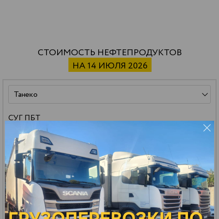
СТОИМОСТЬ НЕФТЕПРОДУКТОВ
НА 14 ИЮЛЯ 2026
СУГ ПБТ
59 500 р.
*
32.13 р.
*
РАСЧЕТ
ДОСТАВКИ
цена за тонну
цена за литр
Бензин АИ-92 авто
151 000 р.
*
112.94 р.
*
РАСЧЕТ
ДОСТАВКИ
цена за тонну
цена за литр
Бензин АИ-95 авто
161 000 р.
*
121.23 р.
*
РАСЧЕТ
ДОСТАВКИ
цена за тонну
цена за литр
Масло МГ-8
140 000 р.
*
114.80 р.
*
РАСЧЕТ