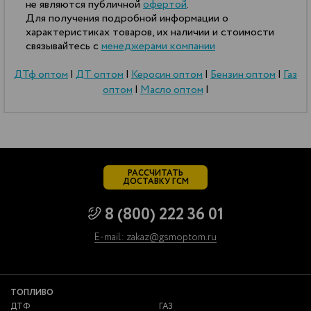
не являются публичной
офертой
.
Для получения подробной информации о
характеристиках товаров, их наличии и стоимости
связывайтесь с
менеджерами компании
ДТф оптом
|
ДТ оптом
|
Керосин оптом
|
Бензин оптом
|
Газ
оптом
|
Масло оптом
|
РАССЧИТАТЬ
ДОСТАВКУ ГСМ
8 (800) 222 36 01
E-mail: zakaz@gsmoptom.ru
ТОПЛИВО
ДТФ
ГАЗ