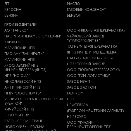
ДТ
МАСЛО
КЕРОСИН
ГАЗОВЫЙ КОНДЕНСАТ
БЕНЗИН
БЕНЗОЛ
ПРОИЗВОДИТЕЛИ
АО "ТАНЕКО"
ООО «НЯГАНЬГАЗПЕРЕРАБОТКА»
ПАО "НИЖНЕКАМСКНЕФТЕХИМ"
ЧАЙКОВСКИЙ ЗАВОД
"УРАЛОРГСИНТЕЗ"
ТАИФ-НК
ТАТНЕФТЕГАЗПЕРЕРАБОТКА
МАРИЙСКИЙ НПЗ
ЯНПЗ ИМ. Д. И. МЕНДЕЛЕЕВА
ПАО АНК "БАШНЕФТЬ"
ПАО «СЛАВНЕФТЬ-ЯНОС»
МАРИЙСКИЙ НПЗ
НПЗ "ПЕРВЫЙ ЗАВОД"
ЯРОСЛАВСКИЙ НПЗ
ИМ.МЕНДЕЛЕЕВА (ЯНПЗ)
ООО ТЮЛЬГАНПЕРЕРАБОТКА
НПЗ "НС-ОЙЛ"
ООО "ГСМ-ЛОГИСТИКА"
НИКОЛАЕВСКИЙ НПЗ
ЗАВОД НЗНП
АНТИПИНСКИЙ НПЗ
ЗАВОД ЭКОТОН
НГДУ "ЕЛХОВНЕФТЬ"
ГАЗПРОМ
УТНИИ ООО "ГАЗПРОМ ДОБЫЧА
НПЗ
УРЕНГОЙ"
НЕФТЕБАЗА
КИЧУЙСКИЙ НПЗ
(ГАЗПРОМ НЕФТЕХИМ САЛАВАТ)
ООО "БИТЕХ"
НБ РЕСУРС
ВАГОН СЕРВИС ТРАНС
ООО "ЛУКОЙЛ-
НОВОКУЙБЫШЕВСКИЙ
ПЕРМНЕФТЕОРГСИНТЕЗ"