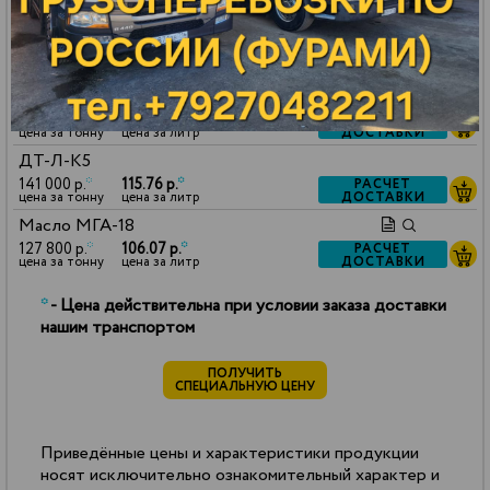
ДОСТАВКИ
цена за тонну
цена за литр
Масло VHVI-6
127 800 р.
*
105.43 р.
*
РАСЧЕТ
ДОСТАВКИ
цена за тонну
цена за литр
Керосин ТС-1
130 000 р.
*
102.70 р.
*
РАСЧЕТ
ДОСТАВКИ
цена за тонну
цена за литр
ДТ-Л-К5
141 000 р.
*
115.76 р.
*
РАСЧЕТ
ДОСТАВКИ
цена за тонну
цена за литр
Масло МГА-18
127 800 р.
*
106.07 р.
*
РАСЧЕТ
ДОСТАВКИ
цена за тонну
цена за литр
*
- Цена действительна при условии заказа доставки
нашим транспортом
ПОЛУЧИТЬ
СПЕЦИАЛЬНУЮ ЦЕНУ
Приведённые цены и характеристики продукции
носят исключительно ознакомительный характер и