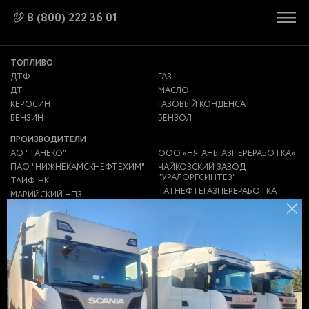
E-mail: zakaz@gsmoptom.ru
8 (800) 222 36 01
ТОПЛИВО
ДТФ
ГАЗ
ДТ
МАСЛО
КЕРОСИН
ГАЗОВЫЙ КОНДЕНСАТ
БЕНЗИН
БЕНЗОЛ
ПРОИЗВОДИТЕЛИ
АО "ТАНЕКО"
ООО «НЯГАНЬГАЗПЕРЕРАБОТКА»
ПАО "НИЖНЕКАМСКНЕФТЕХИМ"
ЧАЙКОВСКИЙ ЗАВОД
"УРАЛОРГСИНТЕЗ"
ТАИФ-НК
ТАТНЕФТЕГАЗПЕРЕРАБОТКА
МАРИЙСКИЙ НПЗ
ЯНПЗ ИМ. Д. И. МЕНДЕЛЕЕВА
ПАО АНК "БАШНЕФТЬ"
ПАО «СЛАВНЕФТЬ-ЯНОС»
МАРИЙСКИЙ НПЗ
НПЗ "ПЕРВЫЙ ЗАВОД"
ЯРОСЛАВСКИЙ НПЗ
ИМ.МЕНДЕЛЕЕВА (ЯНПЗ)
ООО ТЮЛЬГАНПЕРЕРАБОТКА
НПЗ "НС-ОЙЛ"
ООО "ГСМ-ЛОГИСТИКА"
НИКОЛАЕВСКИЙ НПЗ
ЗАВОД НЗНП
АНТИПИНСКИЙ НПЗ
ЗАВОД ЭКОТОН
НГДУ "ЕЛХОВНЕФТЬ"
ГАЗПРОМ