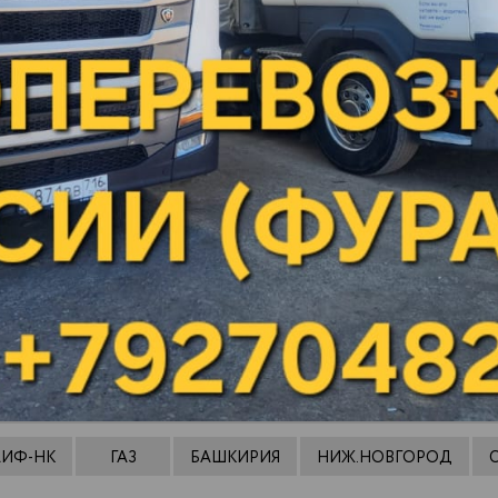
Покачи
Полевской
шов
Почеп
во
Починки
Псков
Пугачев
Ромоданово
к
Рыбинск
ТЬ НЕФТЕПРОДУКТОВ
НА 14 
АИФ-НК
ГАЗ
БАШКИРИЯ
НИЖ.НОВГОРОД