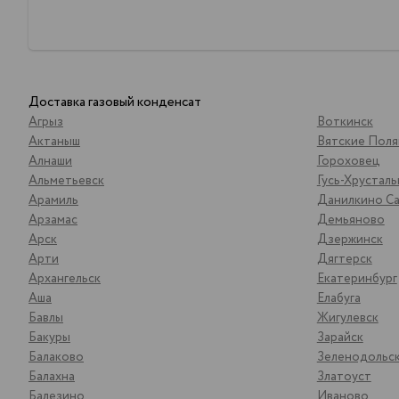
Доставка газовый конденсат
Агрыз
Воткинск
Актаныш
Вятские Пол
Алнаши
Гороховец
Альметьевск
Гусь-Хрустал
Арамиль
Данилкино Са
Арзамас
Демьяново
Арск
Дзержинск
Арти
Дягтерск
Архангельск
Екатеринбург
Аша
Елабуга
Бавлы
Жигулевск
Бакуры
Зарайск
Балаково
Зеленодольс
Балахна
Златоуст
Балезино
Иваново