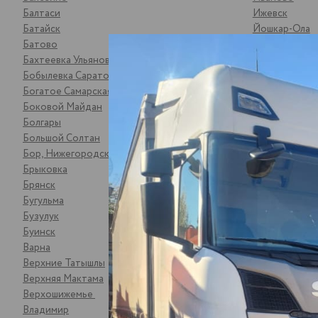
Балтаси
Ижевск
Батайск
Йошкар-Ола
Батово
Казань
Бахтеевка Ульяновская обл
Калининск
Бобылевка Саратовская обл
Калуга
Богатое Самарская обл
Камышлов
Боковой Майдан
Катайск
Болгары
Кемь
Большой Солтан
Киржач
Бор, Нижегородская обл
Киров
Брыковка
Кирово-Чепе
Брянск
Ковров
Бугульма
Королев
Бузулук
Кострома
Буинск
Котлас
Варна
Котово
Верхние Татышлы
Кошки
Верхняя Мактама
Красноуфимс
Верхошижемье
Красноярск
Владимир
Кстово