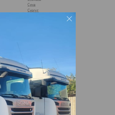
Суна
Сургут
Сызрань
Сыктывкар
Тамбов
Тверь
Темрюк
Тимашево
Тольятти
Ува
Ульяновск
Усть-Катав
Уфа
Ухта
Цильна
Чайковский
Чебаркуль
Чебоксары
Чекалино
Челябинск