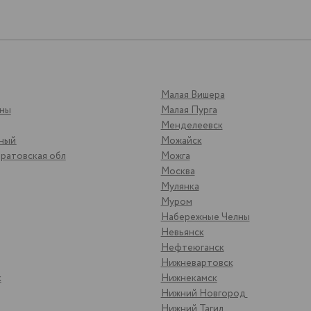
Малая Вишера
яны
Малая Пурга
Менделеевск
ьный
Можайск
ратовская обл
Можга
Москва
Мулянка
Муром
Набережные Челны
Невьянск
Нефтеюганск
Нижневартовск
к
Нижнекамск
Нижний Новгород
Нижний Тагил