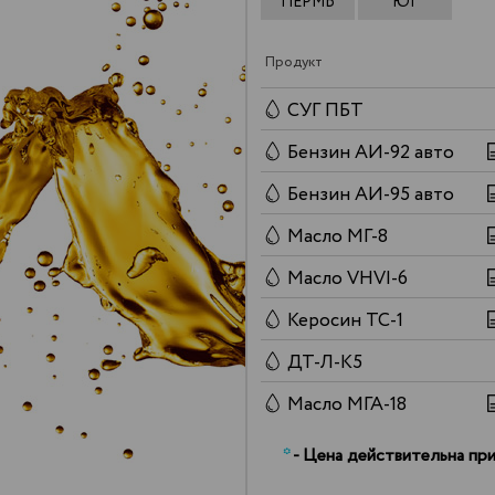
ПЕРМЬ
ЮГ
Продукт
СУГ ПБТ
Бензин АИ-92 авто
Бензин АИ-95 авто
Масло МГ-8
Масло VHVI-6
Керосин ТС-1
ДТ-Л-К5
Масло МГА-18
*
- Цена действительна при