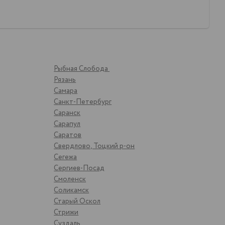
Рыбная Слобода
Рязань
Самара
Санкт-Петербург
Саранск
Сарапул
Саратов
Свердлово, Тоцкий р-он
Сегежа
Сергиев-Посад
Смоленск
Соликамск
Старый Оскол
Стрижи
Суздаль