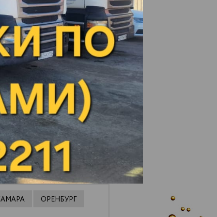
Чернушка
Шубино
Шумерля
Энгельс
Южноуральск
Юнгапоси
Янаул
Ярославль
ИЮЛЯ 2026
САМАРА
ОРЕНБУРГ