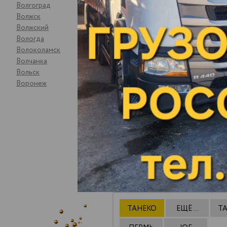
Волгоград
Курган
Волжск
Курск
Волжский
Кушумский Ер
Вологда
Ликино-Дулё
Волоколамск
Липецк
Волчанка
Лыткарино
Вольск
Люберцы
Воронеж
Магнитогорс
СТОИМОС
ТАНЕКО
ЕЩЁ ...
Т