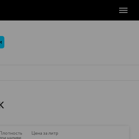
М
К
Плотность
Цена за литр
при наливе