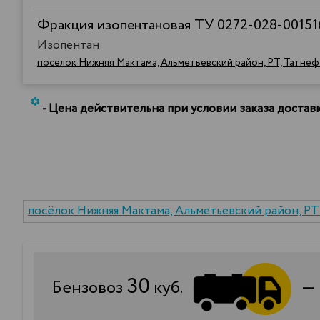
Фракция изопентановая ТУ 0272-028-00151
Изопентан
посёлок Нижняя Мактама, Альметьевский район, РТ, Татне
*
- Цена действительна при условии заказа доста
посёлок Нижняя Мактама, Альметьевский район, РТ
30
Бензовоз
куб.