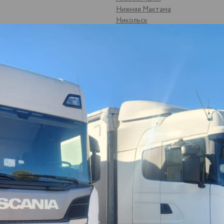
Нижняя Мактама
Никольск
Новоульяновск
Новый Оскол
Ноябрьск
Одинцово
Октябрьск
Омск
Орел
Оренбург
цк
Орск
Отрадный
Павлово
Пекша
Пенза
Первоуральск
Пермь
к
Подольск
Подосинки
Подымалово