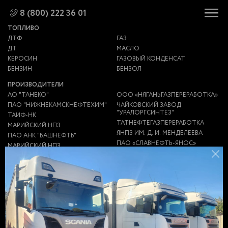
8 (800) 222 36 01
ТОПЛИВО
ДТФ
ГАЗ
ДТ
МАСЛО
КЕРОСИН
ГАЗОВЫЙ КОНДЕНСАТ
БЕНЗИН
БЕНЗОЛ
ПРОИЗВОДИТЕЛИ
АО "ТАНЕКО"
ООО «НЯГАНЬГАЗПЕРЕРАБОТКА»
ПАО "НИЖНЕКАМСКНЕФТЕХИМ"
ЧАЙКОВСКИЙ ЗАВОД
"УРАЛОРГСИНТЕЗ"
ТАИФ-НК
ТАТНЕФТЕГАЗПЕРЕРАБОТКА
МАРИЙСКИЙ НПЗ
ЯНПЗ ИМ. Д. И. МЕНДЕЛЕЕВА
ПАО АНК "БАШНЕФТЬ"
ПАО «СЛАВНЕФТЬ-ЯНОС»
МАРИЙСКИЙ НПЗ
НПЗ "ПЕРВЫЙ ЗАВОД"
ЯРОСЛАВСКИЙ НПЗ
ИМ.МЕНДЕЛЕЕВА (ЯНПЗ)
ООО ТЮЛЬГАНПЕРЕРАБОТКА
НПЗ "НС-ОЙЛ"
ООО "ГСМ-ЛОГИСТИКА"
НИКОЛАЕВСКИЙ НПЗ
ЗАВОД НЗНП
АНТИПИНСКИЙ НПЗ
ЗАВОД ЭКОТОН
НГДУ "ЕЛХОВНЕФТЬ"
ГАЗПРОМ
УТНИИ ООО "ГАЗПРОМ ДОБЫЧА
НПЗ
УРЕНГОЙ"
НЕФТЕБАЗА