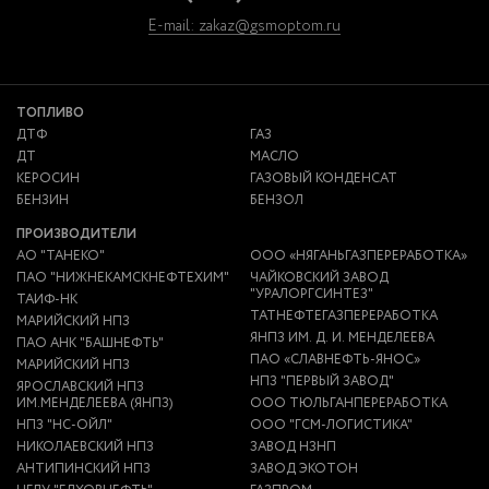
E-mail: zakaz@gsmoptom.ru
ТОПЛИВО
ДТФ
ГАЗ
ДТ
МАСЛО
КЕРОСИН
ГАЗОВЫЙ КОНДЕНСАТ
БЕНЗИН
БЕНЗОЛ
ПРОИЗВОДИТЕЛИ
АО "ТАНЕКО"
ООО «НЯГАНЬГАЗПЕРЕРАБОТКА»
ПАО "НИЖНЕКАМСКНЕФТЕХИМ"
ЧАЙКОВСКИЙ ЗАВОД
"УРАЛОРГСИНТЕЗ"
ТАИФ-НК
ТАТНЕФТЕГАЗПЕРЕРАБОТКА
МАРИЙСКИЙ НПЗ
ЯНПЗ ИМ. Д. И. МЕНДЕЛЕЕВА
ПАО АНК "БАШНЕФТЬ"
ПАО «СЛАВНЕФТЬ-ЯНОС»
МАРИЙСКИЙ НПЗ
НПЗ "ПЕРВЫЙ ЗАВОД"
ЯРОСЛАВСКИЙ НПЗ
ИМ.МЕНДЕЛЕЕВА (ЯНПЗ)
ООО ТЮЛЬГАНПЕРЕРАБОТКА
НПЗ "НС-ОЙЛ"
ООО "ГСМ-ЛОГИСТИКА"
НИКОЛАЕВСКИЙ НПЗ
ЗАВОД НЗНП
АНТИПИНСКИЙ НПЗ
ЗАВОД ЭКОТОН