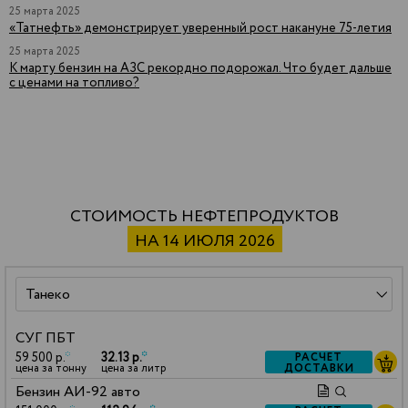
25 марта 2025
«Татнефть» демонстрирует уверенный рост накануне 75-летия
25 марта 2025
К марту бензин на АЗС рекордно подорожал. Что будет дальше
с ценами на топливо?
СТОИМОСТЬ НЕФТЕПРОДУКТОВ
НА 14 ИЮЛЯ 2026
СУГ ПБТ
59 500 р.
*
32.13 р.
*
РАСЧЕТ
ДОСТАВКИ
цена за тонну
цена за литр
Бензин АИ-92 авто