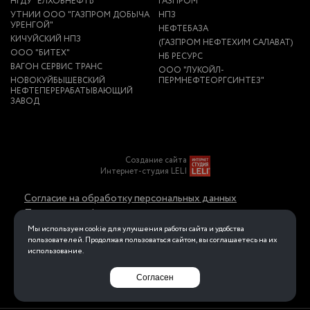
НГДУ "ЕЛХОВНЕФТЬ"
ГАЗПРОМ
УТНИИ ООО "ГАЗПРОМ ДОБЫЧА
НПЗ
УРЕНГОЙ"
НЕФТЕБАЗА
КИЧУЙСКИЙ НПЗ
(ГАЗПРОМ НЕФТЕХИМ САЛАВАТ)
ООО "БИТЕХ"
НБ РЕСУРС
ВАГОН СЕРВИС ТРАНС
ООО "ЛУКОЙЛ-
НОВОКУЙБЫШЕВСКИЙ
ПЕРМНЕФТЕОРГСИНТЕЗ"
НЕФТЕПЕРЕРАБАТЫВАЮЩИЙ
ЗАВОД
Создание сайта
Интернет-студия LELI
Согласие на обработку персональных данных
Политика конфиденциальности в отношении
обработки персональных данных
Мы используем cookie для улучшения работы сайта и удобства
пользователей. Продолжая пользоваться сайтом, вы соглашаетесь на их
использование.
Перейти на полную версию
Согласен