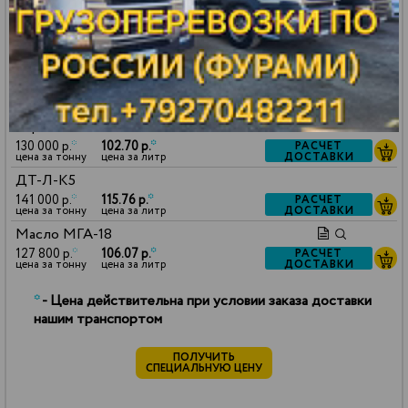
Масло МГ-8
140 000 р.
*
114.80 р.
*
РАСЧЕТ
ДОСТАВКИ
цена за тонну
цена за литр
Масло VHVI-6
127 800 р.
*
105.43 р.
*
РАСЧЕТ
ДОСТАВКИ
цена за тонну
цена за литр
Керосин ТС-1
130 000 р.
*
102.70 р.
*
РАСЧЕТ
ДОСТАВКИ
цена за тонну
цена за литр
ДТ-Л-К5
141 000 р.
*
115.76 р.
*
РАСЧЕТ
ДОСТАВКИ
цена за тонну
цена за литр
Масло МГА-18
127 800 р.
*
106.07 р.
*
РАСЧЕТ
ДОСТАВКИ
цена за тонну
цена за литр
*
- Цена действительна при условии заказа доставки
нашим транспортом
ПОЛУЧИТЬ
СПЕЦИАЛЬНУЮ ЦЕНУ