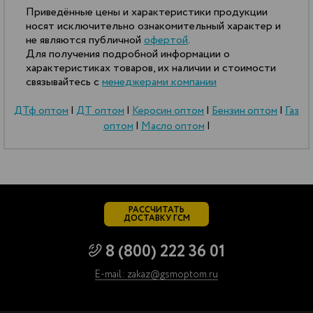
Приведённые цены и характеристики продукции
носят исключительно ознакомительный характер и
не являются публичной
офертой
.
Для получения подробной информации о
характеристиках товаров, их наличии и стоимости
связывайтесь с
менеджерами компании
ДТф оптом
|
ДТ оптом
|
Керосин оптом
|
Бензин оптом
|
Газ
оптом
|
Масло оптом
|
РАССЧИТАТЬ
ДОСТАВКУ ГСМ
8 (800) 222 36 01
E-mail: zakaz@gsmoptom.ru