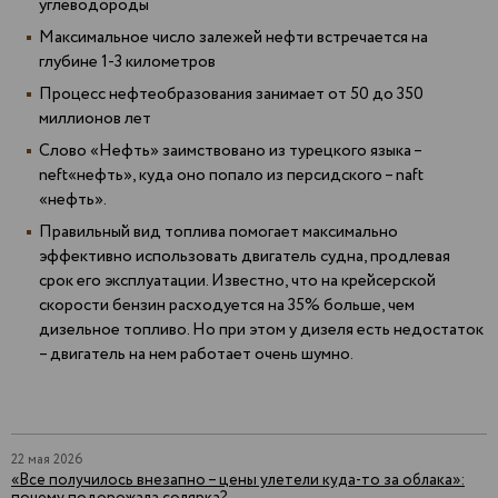
углеводороды
Максимальное число залежей нефти встречается на
глубине 1-3 километров
Процесс нефтеобразования занимает от 50 до 350
миллионов лет
Слово «Нефть» заимствовано из турецкого языка –
neft«нефть», куда оно попало из персидского – naft
«нефть».
Правильный вид топлива помогает максимально
эффективно использовать двигатель судна, продлевая
срок его эксплуатации. Известно, что на крейсерской
скорости бензин расходуется на 35% больше, чем
дизельное топливо. Но при этом у дизеля есть недостаток
– двигатель на нем работает очень шумно.
22 мая 2026
«Все получилось внезапно – цены улетели куда-то за облака»: