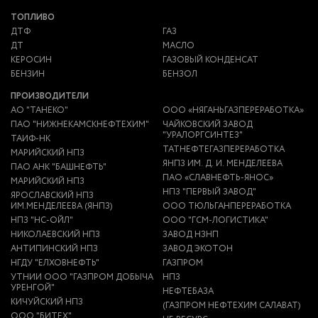
ТОПЛИВО
ДТФ
ГАЗ
ДТ
МАСЛО
КЕРОСИН
ГАЗОВЫЙ КОНДЕНСАТ
БЕНЗИН
БЕНЗОЛ
ПРОИЗВОДИТЕЛИ
АО "ТАНЕКО"
ООО «НЯГАНЬГАЗПЕРЕРАБОТКА»
ПАО "НИЖНЕКАМСКНЕФТЕХИМ"
ЧАЙКОВСКИЙ ЗАВОД
"УРАЛОРГСИНТЕЗ"
ТАИФ-НК
ТАТНЕФТЕГАЗПЕРЕРАБОТКА
МАРИЙСКИЙ НПЗ
ЯНПЗ ИМ. Д. И. МЕНДЕЛЕЕВА
ПАО АНК "БАШНЕФТЬ"
ПАО «СЛАВНЕФТЬ-ЯНОС»
МАРИЙСКИЙ НПЗ
НПЗ "ПЕРВЫЙ ЗАВОД"
ЯРОСЛАВСКИЙ НПЗ
ИМ.МЕНДЕЛЕЕВА (ЯНПЗ)
ООО ТЮЛЬГАНПЕРЕРАБОТКА
НПЗ "НС-ОЙЛ"
ООО "ГСМ-ЛОГИСТИКА"
НИКОЛАЕВСКИЙ НПЗ
ЗАВОД НЗНП
АНТИПИНСКИЙ НПЗ
ЗАВОД ЭКОТОН
НГДУ "ЕЛХОВНЕФТЬ"
ГАЗПРОМ
УТНИИ ООО "ГАЗПРОМ ДОБЫЧА
НПЗ
УРЕНГОЙ"
НЕФТЕБАЗА
КИЧУЙСКИЙ НПЗ
(ГАЗПРОМ НЕФТЕХИМ САЛАВАТ)
ООО "БИТЕХ"