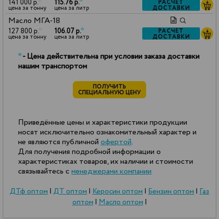
141 000 р.
*
115.76 р.
*
РАСЧЕТ
ДОСТАВКИ
цена за тонну
цена за литр
Масло МГА-18
127 800 р.
*
106.07 р.
*
РАСЧЕТ
ДОСТАВКИ
цена за тонну
цена за литр
*
- Цена действительна при условии заказа доставки
нашим транспортом
ПОЛУЧИТЬ
СПЕЦИАЛЬНУЮ ЦЕНУ
Приведённые цены и характеристики продукции
носят исключительно ознакомительный характер и
не являются публичной
офертой
.
Для получения подробной информации о
характеристиках товаров, их наличии и стоимости
связывайтесь с
менеджерами компании
ДТф оптом
|
ДТ оптом
|
Керосин оптом
|
Бензин оптом
|
Газ
оптом
|
Масло оптом
|