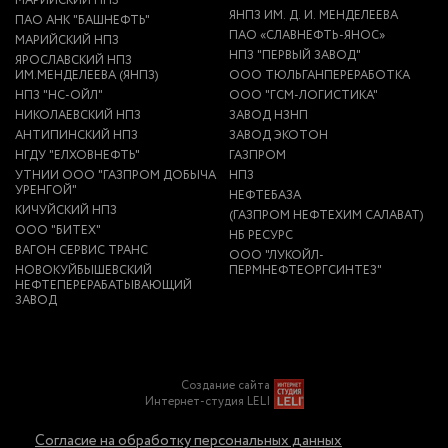
МАРИЙСКИЙ НПЗ
ЯНПЗ ИМ. Д. И. МЕНДЕЛЕЕВА
ПАО АНК "БАШНЕФТЬ"
ПАО «СЛАВНЕФТЬ-ЯНОС»
МАРИЙСКИЙ НПЗ
НПЗ "ПЕРВЫЙ ЗАВОД"
ЯРОСЛАВСКИЙ НПЗ
ИМ.МЕНДЕЛЕЕВА (ЯНПЗ)
ООО ТЮЛЬГАНПЕРЕРАБОТКА
НПЗ "НС-ОЙЛ"
ООО "ГСМ-ЛОГИСТИКА"
НИКОЛАЕВСКИЙ НПЗ
ЗАВОД НЗНП
АНТИПИНСКИЙ НПЗ
ЗАВОД ЭКОТОН
НГДУ "ЕЛХОВНЕФТЬ"
ГАЗПРОМ
УТНИИ ООО "ГАЗПРОМ ДОБЫЧА
НПЗ
УРЕНГОЙ"
НЕФТЕБАЗА
КИЧУЙСКИЙ НПЗ
(ГАЗПРОМ НЕФТЕХИМ САЛАВАТ)
ООО "БИТЕХ"
НБ РЕСУРС
ВАГОН СЕРВИС ТРАНС
ООО "ЛУКОЙЛ-
НОВОКУЙБЫШЕВСКИЙ
ПЕРМНЕФТЕОРГСИНТЕЗ"
НЕФТЕПЕРЕРАБАТЫВАЮЩИЙ
ЗАВОД
Создание сайта
Интернет-студия LELI
Согласие на обработку персональных данных