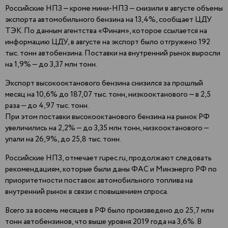
Российские НПЗ — кроме мини-НПЗ — снизили в августе объемы
экспорта автомобильного бензина на 13,4%, сообщает ЦДУ
ТЭК. По данным агентства «Финам», которое ссылается на
информацию ЦДУ, в августе на экспорт было отгружено 192
тыс. тонн автобензина. Поставки на внутренний рынок выросли
на 1,9% — до 3,37 млн тонн.
Экспорт высокооктанового бензина снизился за прошлый
месяц на 10,6% до 187,07 тыс. тонн, низкооктанового — в 2,5
раза — до 4,97 тыс. тонн.
При этом поставки высокооктанового бензина на рынок РФ
увеличились на 2,2% — до 3,35 млн тонн, низкооктанового —
упали на 26,9%, до 25,8 тыс. тонн.
Российские НПЗ, отмечает rupec.ru, продолжают следовать
рекомендациям, которые были даны ФАС и Минэнерго РФ по
приоритетности поставок автомобильного топлива на
внутренний рынок в связи с повышением спроса.
Всего за восемь месяцев в РФ было произведено до 25,7 млн
тонн автобензинов, что выше уровня 2019 года на 3,6%. В