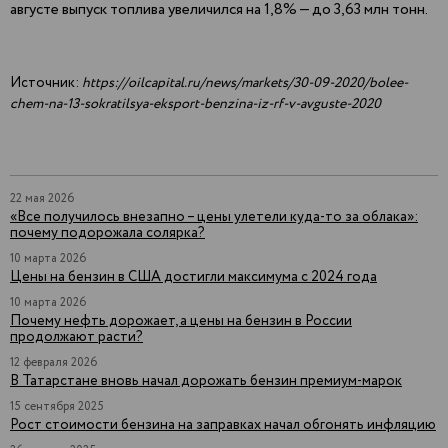
августе выпуск топлива увеличился на 1,8% — до 3,63 млн тонн.
Источник:
https://oilcapital.ru/news/markets/30-09-2020/bolee-
chem-na-13-sokratilsya-eksport-benzina-iz-rf-v-avguste-2020
22 мая 2026
«Все получилось внезапно – цены улетели куда-то за облака»:
почему подорожала солярка?
10 марта 2026
Цены на бензин в США достигли максимума с 2024 года
10 марта 2026
Почему нефть дорожает, а цены на бензин в России
продолжают расти?
12 февраля 2026
В Татарстане вновь начал дорожать бензин премиум-марок
15 сентября 2025
Рост стоимости бензина на заправках начал обгонять инфляцию