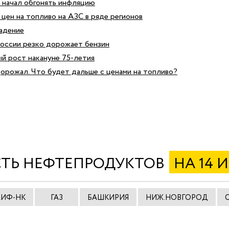
х начал обгонять инфляцию
цен на топливо на АЗС в ряде регионов
падение
России резко дорожает бензин
й рост накануне 75-летия
орожал. Что будет дальше с ценами на топливо?
ТЬ НЕФТЕПРОДУКТОВ
НА 14 
АИФ-НК
ГАЗ
БАШКИРИЯ
НИЖ.НОВГОРОД