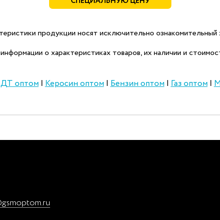
СПЕЦИАЛЬНУЮ ЦЕНУ
теристики продукции носят исключительно ознакомительный х
информации о характеристиках товаров, их наличии и стоимост
|
ДТ оптом
|
Керосин оптом
|
Бензин оптом
|
Газ оптом
|
М
@gsmoptom.ru