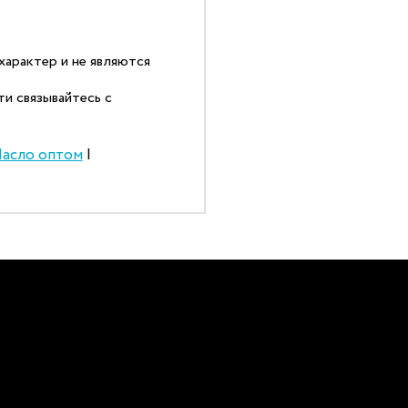
арактер и не являются
и связывайтесь с
асло оптом
|