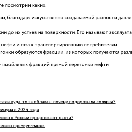
те посмотрим каких.
ам, благодаря искусственно создаваемой разности давлен
жин до их устьев на поверхности. Его называют эксплуат
а нефти и газа к транспортированию потребителям.
егонки образуются фракции, из которых получаются разл
-газойлевых фракций прямой перегонки нефти.
етели куда-то за облака»: почему подорожала солярка?
имума с 2024 года
ензин в России продолжают расти?
бензин премиум-марок