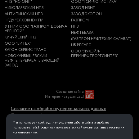
НПЗ "НС-ОЙЛ"
ООО "ГСМ-ЛОГИСТИКА"
НИКОЛАЕВСКИЙ НПЗ
ЗАВОД НЗНП
АНТИПИНСКИЙ НПЗ
ЗАВОД ЭКОТОН
НГДУ "ЕЛХОВНЕФТЬ"
ГАЗПРОМ
УТНИИ ООО "ГАЗПРОМ ДОБЫЧА
НПЗ
УРЕНГОЙ"
НЕФТЕБАЗА
КИЧУЙСКИЙ НПЗ
(ГАЗПРОМ НЕФТЕХИМ САЛАВАТ)
ООО "БИТЕХ"
НБ РЕСУРС
ВАГОН СЕРВИС ТРАНС
ООО "ЛУКОЙЛ-
НОВОКУЙБЫШЕВСКИЙ
ПЕРМНЕФТЕОРГСИНТЕЗ"
НЕФТЕПЕРЕРАБАТЫВАЮЩИЙ
ЗАВОД
Создание сайта
Интернет-студия LELI
Согласие на обработку персональных данных
Политика конфиденциальности в отношении
обработки персональных данных
Мы используем cookie для улучшения работы сайта и удобства
пользователей. Продолжая пользоваться сайтом, вы соглашаетесь на их
использование.