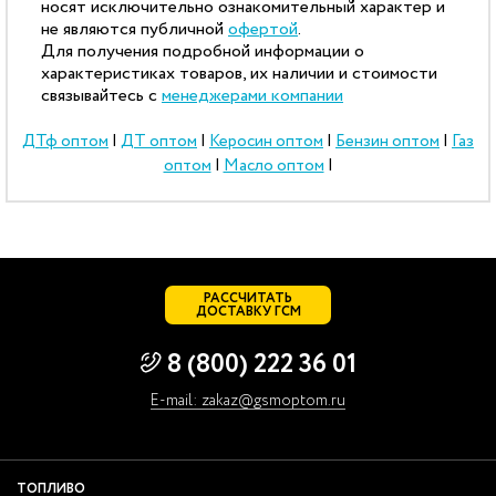
носят исключительно ознакомительный характер и
не являются публичной
офертой
.
Для получения подробной информации о
характеристиках товаров, их наличии и стоимости
связывайтесь с
менеджерами компании
ДТф оптом
|
ДТ оптом
|
Керосин оптом
|
Бензин оптом
|
Газ
оптом
|
Масло оптом
|
РАССЧИТАТЬ
ДОСТАВКУ ГСМ
8 (800) 222 36 01
E-mail: zakaz@gsmoptom.ru
ТОПЛИВО