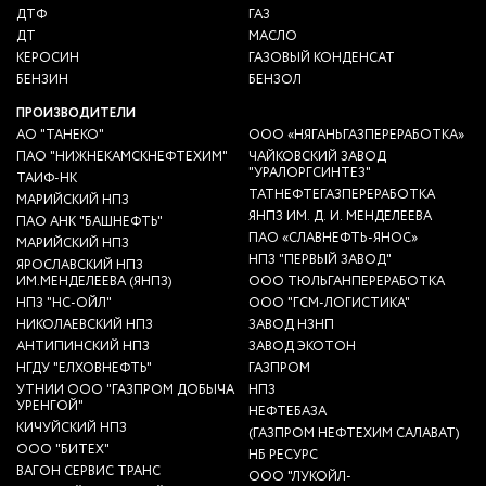
ДТФ
ГАЗ
ДТ
МАСЛО
КЕРОСИН
ГАЗОВЫЙ КОНДЕНСАТ
БЕНЗИН
БЕНЗОЛ
ПРОИЗВОДИТЕЛИ
АО "ТАНЕКО"
ООО «НЯГАНЬГАЗПЕРЕРАБОТКА»
ПАО "НИЖНЕКАМСКНЕФТЕХИМ"
ЧАЙКОВСКИЙ ЗАВОД
"УРАЛОРГСИНТЕЗ"
ТАИФ-НК
ТАТНЕФТЕГАЗПЕРЕРАБОТКА
МАРИЙСКИЙ НПЗ
ЯНПЗ ИМ. Д. И. МЕНДЕЛЕЕВА
ПАО АНК "БАШНЕФТЬ"
ПАО «СЛАВНЕФТЬ-ЯНОС»
МАРИЙСКИЙ НПЗ
НПЗ "ПЕРВЫЙ ЗАВОД"
ЯРОСЛАВСКИЙ НПЗ
ИМ.МЕНДЕЛЕЕВА (ЯНПЗ)
ООО ТЮЛЬГАНПЕРЕРАБОТКА
НПЗ "НС-ОЙЛ"
ООО "ГСМ-ЛОГИСТИКА"
НИКОЛАЕВСКИЙ НПЗ
ЗАВОД НЗНП
АНТИПИНСКИЙ НПЗ
ЗАВОД ЭКОТОН
НГДУ "ЕЛХОВНЕФТЬ"
ГАЗПРОМ
УТНИИ ООО "ГАЗПРОМ ДОБЫЧА
НПЗ
УРЕНГОЙ"
НЕФТЕБАЗА
КИЧУЙСКИЙ НПЗ
(ГАЗПРОМ НЕФТЕХИМ САЛАВАТ)
ООО "БИТЕХ"
НБ РЕСУРС
ВАГОН СЕРВИС ТРАНС
ООО "ЛУКОЙЛ-