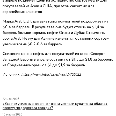
в апреле поднимет цены на большинство сортов нефти для
покупателей из Азии и США, при этом снизит их для
европейских клиентов.
Марка Arab Light для азиатских покупателей подорожает на
$0,4 за баррель. В результате она будет стоить на $1,4 за
баррель больше корзины нефти Омана и Дубая. Стоимость
сорта Arab Heavy для Азии не изменится, остальных сортов -
увеличится на $0,2-0,6 за баррель.
Снижение цен на нефть для покупателей из стран Северо-
Западной Европы в апреле составит от $1,5 до $1,8 за баррель,
из Средиземноморья - от $1 до $1,9 за баррель.
Источник:
https://www.interfax.ru/world/755022
22 мая 2026
«Все получилось внезапно – цены улетели куда-то за облака»:
почему подорожала солярка?
10 марта 2026