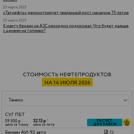
25 марта 2025
«Татнефть» демонстрирует уверенный рост накануне 75-летия
25 марта 2025
К марту бензин на АЗС рекордно подорожал. Что будет дальше
с ценами на топливо?
СТОИМОСТЬ НЕФТЕПРОДУКТОВ
НА 14 ИЮЛЯ 2026
СУГ ПБТ
59 500 р.
*
32.13 р.
*
РАСЧЕТ
ДОСТАВКИ
цена за тонну
цена за литр
Бензин АИ-92 авто