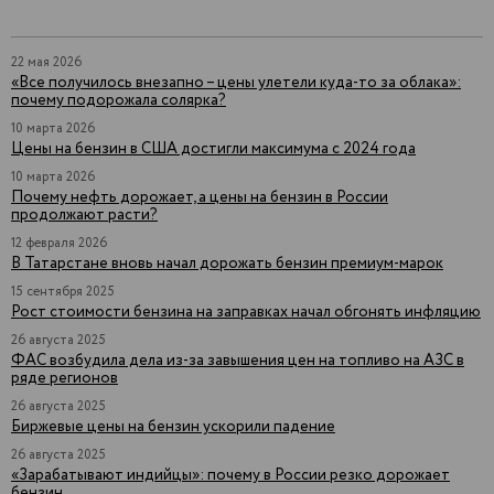
22 мая 2026
«Все получилось внезапно – цены улетели куда-то за облака»:
почему подорожала солярка?
10 марта 2026
Цены на бензин в США достигли максимума с 2024 года
10 марта 2026
Почему нефть дорожает, а цены на бензин в России
продолжают расти?
12 февраля 2026
В Татарстане вновь начал дорожать бензин премиум-марок
15 сентября 2025
Рост стоимости бензина на заправках начал обгонять инфляцию
26 августа 2025
ФАС возбудила дела из-за завышения цен на топливо на АЗС в
ряде регионов
26 августа 2025
Биржевые цены на бензин ускорили падение
26 августа 2025
«Зарабатывают индийцы»: почему в России резко дорожает
бензин