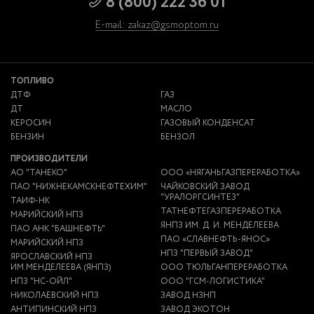
8 (800) 222 36 01
E-mail: zakaz@gsmoptom.ru
ТОПЛИВО
ДТФ
ГАЗ
ДТ
МАСЛО
КЕРОСИН
ГАЗОВЫЙ КОНДЕНСАТ
БЕНЗИН
БЕНЗОЛ
ПРОИЗВОДИТЕЛИ
АО "ТАНЕКО"
ООО «НЯГАНЬГАЗПЕРЕРАБОТКА»
ПАО "НИЖНЕКАМСКНЕФТЕХИМ"
ЧАЙКОВСКИЙ ЗАВОД
"УРАЛОРГСИНТЕЗ"
ТАИФ-НК
ТАТНЕФТЕГАЗПЕРЕРАБОТКА
МАРИЙСКИЙ НПЗ
ЯНПЗ ИМ. Д. И. МЕНДЕЛЕЕВА
ПАО АНК "БАШНЕФТЬ"
ПАО «СЛАВНЕФТЬ-ЯНОС»
МАРИЙСКИЙ НПЗ
НПЗ "ПЕРВЫЙ ЗАВОД"
ЯРОСЛАВСКИЙ НПЗ
ИМ.МЕНДЕЛЕЕВА (ЯНПЗ)
ООО ТЮЛЬГАНПЕРЕРАБОТКА
НПЗ "НС-ОЙЛ"
ООО "ГСМ-ЛОГИСТИКА"
НИКОЛАЕВСКИЙ НПЗ
ЗАВОД НЗНП
АНТИПИНСКИЙ НПЗ
ЗАВОД ЭКОТОН