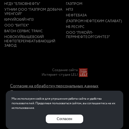
НГДУ "ЕЛХОВНЕФТЬ"
ГАЗПРОМ
УТНИИ ООО "ГАЗПРОМ ДОБЫЧА
НПЗ
УРЕНГОЙ"
НЕФТЕБАЗА
КИЧУЙСКИЙ НПЗ
(ГАЗПРОМ НЕФТЕХИМ САЛАВАТ)
ООО "БИТЕХ"
НБ РЕСУРС
ВАГОН СЕРВИС ТРАНС
ООО "ЛУКОЙЛ-
НОВОКУЙБЫШЕВСКИЙ
ПЕРМНЕФТЕОРГСИНТЕЗ"
НЕФТЕПЕРЕРАБАТЫВАЮЩИЙ
ЗАВОД
Создание сайта
Интернет-студия LELI
Согласие на обработку персональных данных
Политика конфиденциальности в отношении
обработки персональных данных
Мы используем cookie для улучшения работы сайта и удобства
пользователей. Продолжая пользоваться сайтом, вы соглашаетесь на их
использование.
Перейти на полную версию
Согласен