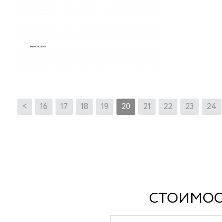
<
16
17
18
19
20
21
22
23
24
СТОИМОС