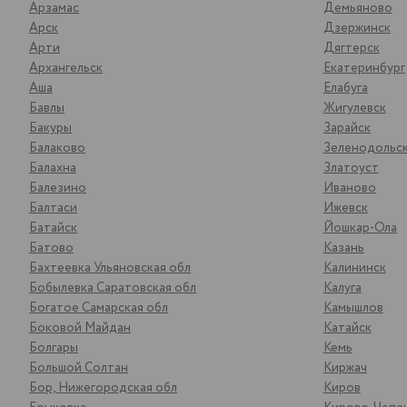
Арзамас
Демьяново
Арск
Дзержинск
Арти
Дягтерск
Архангельск
Екатеринбург
Аша
Елабуга
Бавлы
Жигулевск
Бакуры
Зарайск
Балаково
Зеленодольс
Балахна
Златоуст
Балезино
Иваново
Балтаси
Ижевск
Батайск
Йошкар-Ола
Батово
Казань
Бахтеевка Ульяновская обл
Калининск
Бобылевка Саратовская обл
Калуга
Богатое Самарская обл
Камышлов
Боковой Майдан
Катайск
Болгары
Кемь
Большой Солтан
Киржач
Бор, Нижегородская обл
Киров