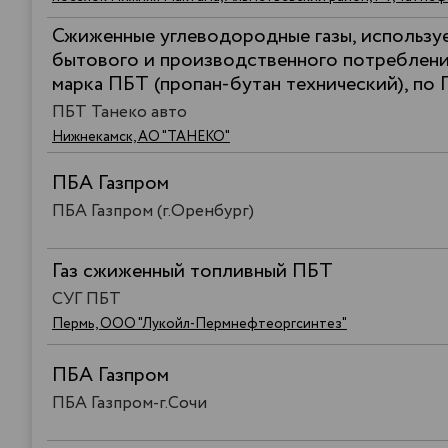
Сжиженные углеводородные газы, использу
бытового и производственного потребления
марка ПБТ (пропан-бутан технический), по
ПБТ Танеко авто
Нижнекамск, АО "ТАНЕКО"
ПБА Газпром
ПБА Газпром (г.Оренбург)
Газ сжиженный топливный ПБТ
СУГ ПБТ
Пермь, ООО "Лукойл-Пермнефтеоргсинтез"
ПБА Газпром
ПБА Газпром-г.Сочи