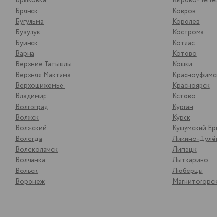
Брыковка
Кирово-Чепе
Брянск
Ковров
Бугульма
Королев
Бузулук
Кострома
Буинск
Котлас
Варна
Котово
Верхние Татышлы
Кошки
Верхняя Мактама
Красноуфимс
Верхошижемье
Красноярск
Владимир
Кстово
Волгоград
Курган
Волжск
Курск
Волжский
Кушумский Ер
Вологда
Ликино-Дулё
Волоколамск
Липецк
Волчанка
Лыткарино
Вольск
Люберцы
Воронеж
Магнитогорс