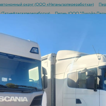
автономный округ (ООО «Няганьгазпереработка»)
Пер
 (Татнефтегазпереработка)
Пермь (ООО "Лукойл-Перм
—
стоимость доставки до города Невьянск
1 литра до города Невьянск:
стоимость доставки 1 тонны до г