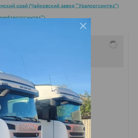
мский край (Чайковский завод "Уралоргсинтез")
нефтеоргсинтез")
:
орода Невьянск: