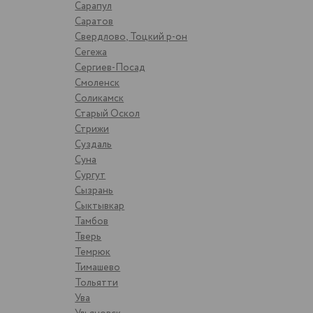
Сарапул
Саратов
Свердлово, Тоцкий р-он
Сегежа
Сергиев-Посад
Смоленск
Соликамск
Старый Оскол
Стрижи
Суздаль
Суна
Сургут
Сызрань
Сыктывкар
Тамбов
Тверь
Темрюк
Тимашево
Тольятти
Ува