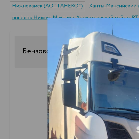
Нижнекамск (АО "ТАНЕКО")
Ханты-Мансийский 
посёлок Нижняя Мактама, Альметьевский район, РТ
30
Бензовоз
куб.
стоимость доставки 