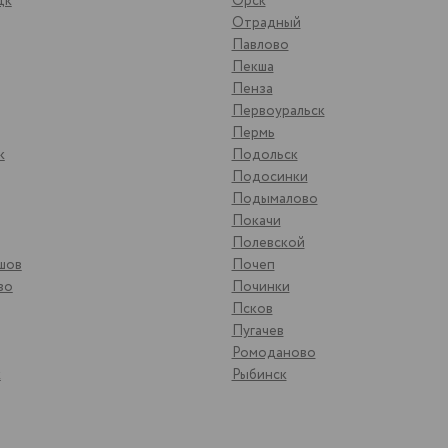
цк
Орск
Отрадный
Павлово
Пекша
Пенза
Первоуральск
Пермь
к
Подольск
Подосинки
Подымалово
Покачи
Полевской
шов
Почеп
во
Починки
Псков
Пугачев
Ромоданово
к
Рыбинск