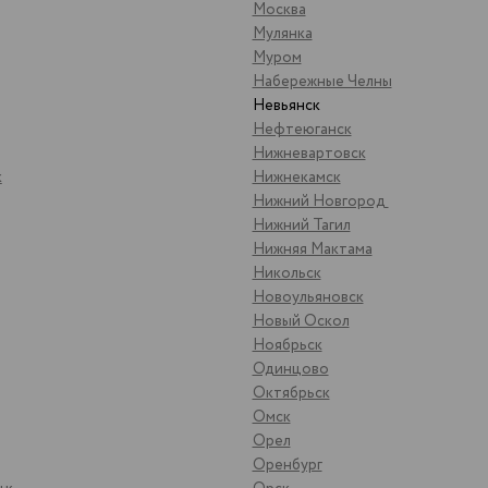
Москва
Мулянка
Муром
Набережные Челны
Невьянск
Нефтеюганск
Нижневартовск
к
Нижнекамск
Нижний Новгород
Нижний Тагил
Нижняя Мактама
Никольск
Новоульяновск
Новый Оскол
Ноябрьск
Одинцово
Октябрьск
Омск
Орел
Оренбург