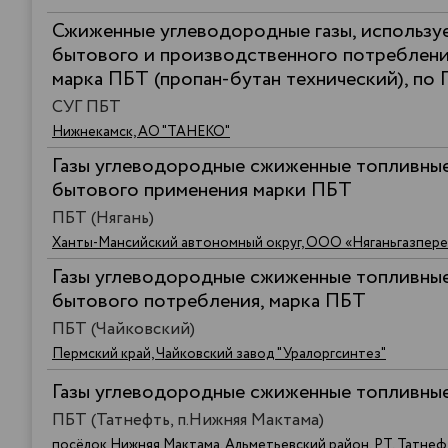
Сжиженные углеводородные газы, использу
бытового и производственного потребления
марка ПБТ (пропан-бутан технический), по
СУГ ПБТ
Нижнекамск, АО "ТАНЕКО"
Газы углеводородные сжиженные топливные
бытового применения марки ПБТ
ПБТ (Нягань)
Ханты-Мансийский автономный округ, ООО «Няганьгазпер
Газы углеводородные сжиженные топливные
бытового потребления, марка ПБТ
ПБТ (Чайковский)
Пермский край, Чайковский завод "Уралоргсинтез"
Газы углеводородные сжиженные топливны
ПБТ (Татнефть, п.Нижняя Мактама)
посёлок Нижняя Мактама, Альметьевский район, РТ, Татне