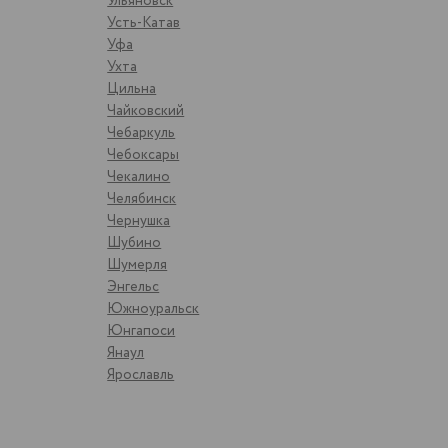
Ульяновск
Усть-Катав
Уфа
Ухта
Цильна
Чайковский
Чебаркуль
Чебоксары
Чекалино
Челябинск
Чернушка
Шубино
Шумерля
Энгельс
Южноуральск
Юнгапоси
Янаул
Ярославль