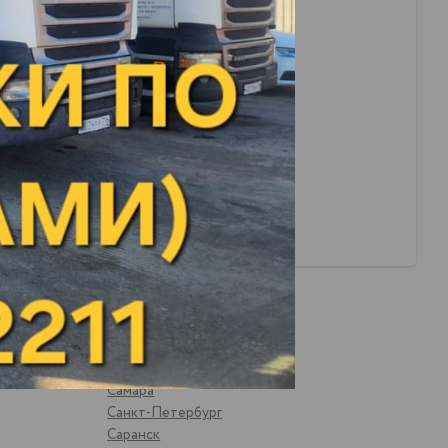
Рыбная Слобода
Рязань
Самара
Санкт-Петербург
Саранск