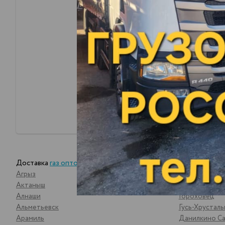
Доставка
газ оптом
Агрыз
Воткинск
Актаныш
Вятские Пол
Алнаши
Гороховец
Альметьевск
Гусь-Хрустал
Арамиль
Данилкино Са