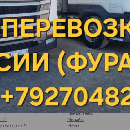
Малая Вишера
яны
Малая Пурга
Менделеевск
ьный
Можайск
ратовская обл
Можга