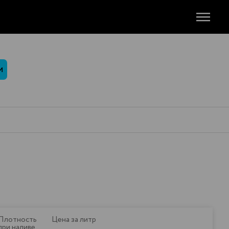
М
Плотность
Цена за литр
при наливе