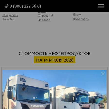
Энгельс
Дягтерск
Орел
8 (800) 222 36 01
Южноуральск
Екатеринбург
Оренбург
Юнгапоси
Елабуга
Орск
Янаул
Жигулевск
Отрадный
Ярославль
Зарайск
Павлово
СТОИМОСТЬ НЕФТЕПРОДУКТОВ
НА 14 ИЮЛЯ 2026
СУГ ПБТ
59 500 р.
*
32.13 р.
*
РАСЧЕТ
ДОСТАВКИ
цена за тонну
цена за литр
Бензин АИ-92 авто
151 000 р.
*
112.94 р.
*
РАСЧЕТ
ДОСТАВКИ
цена за тонну
цена за литр