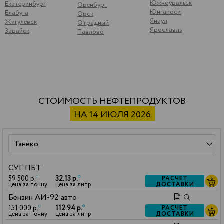
Южноуральск
Екатеринбург
Оренбург
Юнгапоси
Елабуга
Орск
Янаул
Жигулевск
Отрадный
Ярославль
Зарайск
Павлово
СТОИМОСТЬ НЕФТЕПРОДУКТОВ
НА 14 ИЮЛЯ 2026
СУГ ПБТ
59 500 р.
*
32.13 р.
*
РАСЧЕТ
ДОСТАВКИ
цена за тонну
цена за литр
Бензин АИ-92 авто
151 000 р.
*
112.94 р.
*
РАСЧЕТ
ДОСТАВКИ
цена за тонну
цена за литр