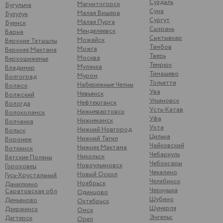
Суздаль
Магнитогорск
Бугульма
Суна
Малая Вишера
Бузулук
Сургут
Малая Пурга
Буинск
Сызрань
Менделеевск
Варна
Сыктывкар
Можайск
Верхние Татышлы
Тамбов
Можга
Верхняя Мактама
Тверь
Москва
Верхошижемье
Темрюк
Мулянка
Владимир
Тимашево
Муром
Волгоград
Тольятти
Набережные Челны
Волжск
Ува
Невьянск
Волжский
Ульяновск
Нефтеюганск
Вологда
Усть-Катав
Нижневартовск
Волоколамск
Уфа
Нижнекамск
Волчанка
Ухта
Нижний Новгород
Вольск
Цильна
Нижний Тагил
Воронеж
Чайковский
Нижняя Мактама
Воткинск
Чебаркуль
Никольск
Вятские Поляны
Чебоксары
Новоульяновск
Гороховец
Чекалино
Новый Оскол
Гусь-Хрустальный
Челябинск
Ноябрьск
Данилкино
Чернушка
Саратовская обл
Одинцово
Шубино
Демьяново
Октябрьск
Шумерля
Дзержинск
Омск
Энгельс
Дягтерск
Орел