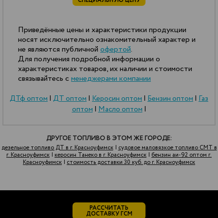
СПЕЦИАЛЬНУЮ ЦЕНУ
Приведённые цены и характеристики продукции
носят исключительно ознакомительный характер и
не являются публичной
офертой
.
Для получения подробной информации о
характеристиках товаров, их наличии и стоимости
связывайтесь с
менеджерами компании
ДТф оптом
|
ДТ оптом
|
Керосин оптом
|
Бензин оптом
|
Газ
оптом
|
Масло оптом
|
ДРУГОЕ ТОПЛИВО В ЭТОМ ЖЕ ГОРОДЕ:
дезельное топливо ДТ в г. Красноуфимск
|
судовое маловязкое топливо СМТ в
г. Красноуфимск
|
керосин Танеко в г. Красноуфимск
|
бензин аи-92 оптом г.
Красноуфимск
|
стоимость доставки 30 куб. до г. Красноуфимск
РАССЧИТАТЬ
ДОСТАВКУ ГСМ