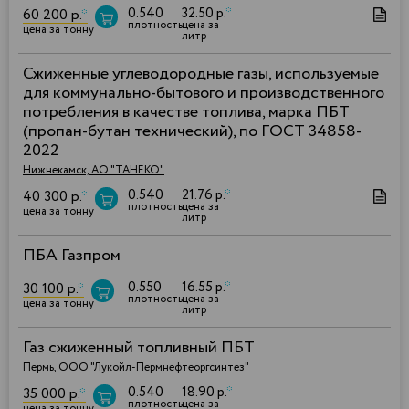
0.540
32.50 р.
*
60 200 р.
*
плотность
цена за
цена за тонну
литр
Сжиженные углеводородные газы, используемые
для коммунально-бытового и производственного
потребления в качестве топлива, марка ПБТ
(пропан-бутан технический), по ГОСТ 34858-
2022
Нижнекамск, АО "ТАНЕКО"
0.540
21.76 р.
*
40 300 р.
*
плотность
цена за
цена за тонну
литр
ПБА Газпром
0.550
16.55 р.
*
30 100 р.
*
плотность
цена за
цена за тонну
литр
Газ сжиженный топливный ПБТ
Пермь, ООО "Лукойл-Пермнефтеоргсинтез"
0.540
18.90 р.
*
35 000 р.
*
плотность
цена за
цена за тонну