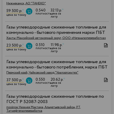
Нижнекамск, АО "ТАНЕКО"
0.540
32.13 р.
*
59 500 р.
*
плотность
цена за
цена за тонну
литр
Газы углеводородные сжиженные топливные для
коммунально - бытового применения марки ПБТ
Ханты-Мансийский автономный округ, ООО «Няганьгазпереработка»
0.510
11.98 р.
*
23 500 р.
*
плотность
цена за
цена за тонну
литр
Газы углеводородные сжиженные топливные для
коммунально - бытового потребления, марка ПБТ
Пермский край, Чайковский завод "Уралоргсинтез"
0.550
20.62 р.
*
37 500 р.
*
плотность
цена за
цена за тонну
литр
Газы углеводородные сжиженные топливные по
ГОСТ Р 52087-2003
посёлок Нижняя Мактама, Альметьевский район, РТ,
Татнефтегазпереработка