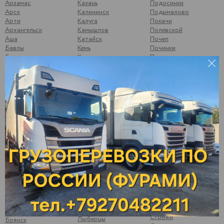
Арзамас
Казань
Подосинки
Арск
Калининск
Подымалово
Арти
Калуга
Покачи
Архангельск
Камышлов
Полевской
Аша
Катайск
Почеп
Бавлы
Кемь
Починки
Бакуры
Киржач
Псков
Балаково
Киров
Пугачев
Балахна
Кирово-Чепецк
Ромоданово
Балезино
Ковров
Рыбинск
Балтаси
Королев
Рыбная Слобода
Батайск
Кострома
Рязань
Батово
Котлас
Самара
Бахтеевка Ульяновская
Котово
Санкт-Петербург
обл
Кошки
Саранск
Бобылевка
Красноуфимск
Сарапул
Саратовская обл
Красноярск
Саратов
Богатое Самарская
Кстово
Свердлово, Тоцкий р-
обл
он
Курган
Боковой Майдан
Сегежа
Курск
Болгары
Сергиев-Посад
Кушумский Ершов
Большой Солтан
Смоленск
Ликино-Дулёво
Бор, Нижегородская
Соликамск
Липецк
обл
Старый Оскол
Лыткарино
Брыковка
Стрижи
Люберцы
Брянск