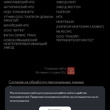
НИКОЛАЕВСКИЙ НПЗ
ЗАВОД НЗНП
АНТИПИНСКИЙ НПЗ
ЗАВОД ЭКОТОН
НГДУ "ЕЛХОВНЕФТЬ"
ГАЗПРОМ
УТНИИ ООО "ГАЗПРОМ ДОБЫЧА
НПЗ
УРЕНГОЙ"
НЕФТЕБАЗА
КИЧУЙСКИЙ НПЗ
(ГАЗПРОМ НЕФТЕХИМ САЛАВАТ)
ООО "БИТЕХ"
НБ РЕСУРС
ВАГОН СЕРВИС ТРАНС
ООО "ЛУКОЙЛ-
НОВОКУЙБЫШЕВСКИЙ
ПЕРМНЕФТЕОРГСИНТЕЗ"
НЕФТЕПЕРЕРАБАТЫВАЮЩИЙ
ЗАВОД
Создание сайта
Интернет-студия LELI
Согласие на обработку персональных данных
Политика конфиденциальности в отношении
обработки персональных данных
Мы используем cookie для улучшения работы сайта и удобства
пользователей. Продолжая пользоваться сайтом, вы соглашаетесь на их
использование.
Перейти на полную версию