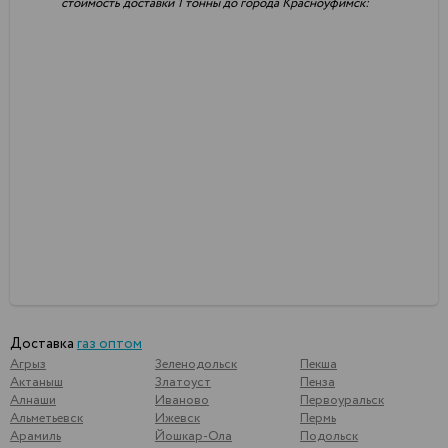
стоимость доставки 1 тонны до города Красноуфимск:
Доставка
газ оптом
Агрыз
Зеленодольск
Пекша
Актаныш
Златоуст
Пенза
Алнаши
Иваново
Первоуральск
Альметьевск
Ижевск
Пермь
Арамиль
Йошкар-Ола
Подольск