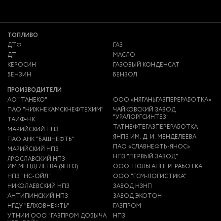
ТОПЛИВО
ДТФ
ГАЗ
ДТ
МАСЛО
КЕРОСИН
ГАЗОВЫЙ КОНДЕНСАТ
БЕНЗИН
БЕНЗОЛ
ПРОИЗВОДИТЕЛИ
АО "ТАНЕКО"
ООО «НЯГАНЬГАЗПЕРЕРАБОТКА»
ПАО "НИЖНЕКАМСКНЕФТЕХИМ"
ЧАЙКОВСКИЙ ЗАВОД
"УРАЛОРГСИНТЕЗ"
ТАИФ-НК
ТАТНЕФТЕГАЗПЕРЕРАБОТКА
МАРИЙСКИЙ НПЗ
ЯНПЗ ИМ. Д. И. МЕНДЕЛЕЕВА
ПАО АНК "БАШНЕФТЬ"
ПАО «СЛАВНЕФТЬ-ЯНОС»
МАРИЙСКИЙ НПЗ
НПЗ "ПЕРВЫЙ ЗАВОД"
ЯРОСЛАВСКИЙ НПЗ
ИМ.МЕНДЕЛЕЕВА (ЯНПЗ)
ООО ТЮЛЬГАНПЕРЕРАБОТКА
НПЗ "НС-ОЙЛ"
ООО "ГСМ-ЛОГИСТИКА"
НИКОЛАЕВСКИЙ НПЗ
ЗАВОД НЗНП
АНТИПИНСКИЙ НПЗ
ЗАВОД ЭКОТОН
НГДУ "ЕЛХОВНЕФТЬ"
ГАЗПРОМ
УТНИИ ООО "ГАЗПРОМ ДОБЫЧА
НПЗ