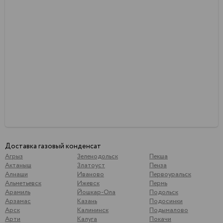
Доставка газовый конденсат
Агрыз
Зеленодольск
Пекша
Актаныш
Златоуст
Пенза
Алнаши
Иваново
Первоуральск
Альметьевск
Ижевск
Пермь
Арамиль
Йошкар-Ола
Подольск
Арзамас
Казань
Подосинки
Арск
Калининск
Подымалово
Арти
Калуга
Покачи