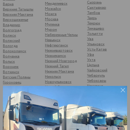
Сызрань
Менделеевск
Варна
Сыктывкар
Можайск
Верхние Татышлы
Тамбов
Можга
Верхняя Мактама
Тверь
Москва
Верхошижемье
Темрюк
Мулянка
Владимир
Тимашево
Муром
Волгоград
Тольятти
Набережные Челны
Волжск
Ува
Невьянск
Волжский
Ульяновск
Нефтеюганск
Вологда
Усть-Катав
Нижневартовск
Волоколамск
Уфа
Нижнекамск
Волчанка
Ухта
Нижний Новгород
Вольск
Цильна
Нижний Тагил
Воронеж
Чайковский
Нижняя Мактама
Воткинск
Чебаркуль
Никольск
Вятские Поляны
Чебоксары
Новоульяновск
Гороховец
Чекалино
Новый Оскол
Гусь-Хрустальный
Челябинск
Ноябрьск
Данилкино
Чернушка
Саратовская обл
Одинцово
Шубино
Демьяново
Октябрьск
Шумерля
Дзержинск
Омск
Энгельс
Дягтерск
Орел
Южноуральск
Екатеринбург
Оренбург
Юнгапоси
Елабуга
Орск
Янаул
Жигулевск
Отрадный