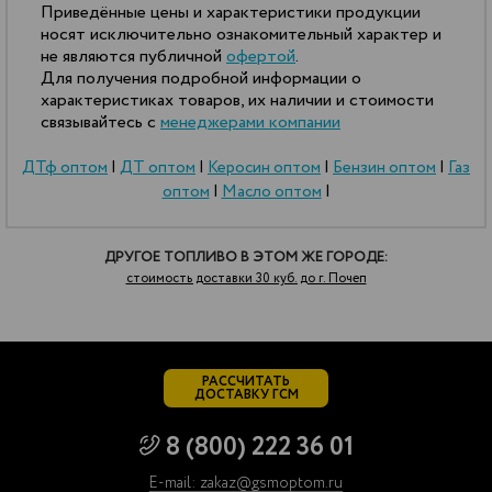
Приведённые цены и характеристики продукции
носят исключительно ознакомительный характер и
не являются публичной
офертой
.
Для получения подробной информации о
характеристиках товаров, их наличии и стоимости
связывайтесь с
менеджерами компании
ДТф оптом
|
ДТ оптом
|
Керосин оптом
|
Бензин оптом
|
Газ
оптом
|
Масло оптом
|
ДРУГОЕ ТОПЛИВО В ЭТОМ ЖЕ ГОРОДЕ:
стоимость доставки 30 куб. до г. Почеп
РАССЧИТАТЬ
ДОСТАВКУ ГСМ
8 (800) 222 36 01
E-mail: zakaz@gsmoptom.ru