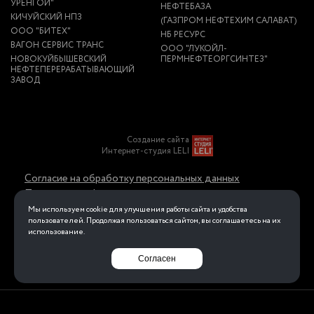
УРЕНГОЙ"
НЕФТЕБАЗА
КИЧУЙСКИЙ НПЗ
(ГАЗПРОМ НЕФТЕХИМ САЛАВАТ)
ООО "БИТЕХ"
НБ РЕСУРС
ВАГОН СЕРВИС ТРАНС
ООО "ЛУКОЙЛ-
НОВОКУЙБЫШЕВСКИЙ
ПЕРМНЕФТЕОРГСИНТЕЗ"
НЕФТЕПЕРЕРАБАТЫВАЮЩИЙ
ЗАВОД
Создание сайта
Интернет-студия LELI
Согласие на обработку персональных данных
Политика конфиденциальности в отношении
обработки персональных данных
Мы используем cookie для улучшения работы сайта и удобства
пользователей. Продолжая пользоваться сайтом, вы соглашаетесь на их
использование.
Перейти на полную версию
Согласен