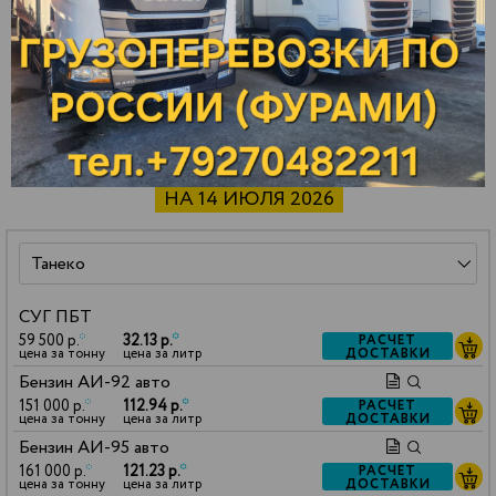
Ярославль
Зарайск
Павлово
СТОИМОСТЬ НЕФТЕПРОДУКТОВ
НА 14 ИЮЛЯ 2026
СУГ ПБТ
59 500 р.
*
32.13 р.
*
РАСЧЕТ
ДОСТАВКИ
цена за тонну
цена за литр
Бензин АИ-92 авто
151 000 р.
*
112.94 р.
*
РАСЧЕТ
ДОСТАВКИ
цена за тонну
цена за литр
Бензин АИ-95 авто
161 000 р.
*
121.23 р.
*
РАСЧЕТ
ДОСТАВКИ
цена за тонну
цена за литр