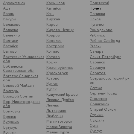
Архангельск
Камышлов
Полевской
Аша
Катайск
Почеп
Бавлы
Кемь
Починки
Бакуры
Киржач
Псков
Балаково
Киров
Пугачев
Балахна
Кирово-Чепецк
Ромоданово
Балезино
Ковров
Рыбинск
Балтаси
Королев
Рыбная Слобода
Батайск
Кострома
Рязань
Батово
Котлас
Самара
Бахтеевка Ульяновская
Котово
Санкт-Петербург
обл
Кошки
Саранск
Бобылевка
Красноуфимск
Сарапул
Саратовская обл
Красноярск
Саратов
Богатое Самарская
Кстово
Свердлово, Тоцкий р-
обл
он
Курган
Боковой Майдан
Сегежа
Курск
Болгары
Сергиев-Посад
Кушумский Ершов
Большой Солтан
Смоленск
Ликино-Дулёво
Бор, Нижегородская
Соликамск
Липецк
обл
Старый Оскол
Лыткарино
Брыковка
Стрижи
Люберцы
Брянск
Суздаль
Магнитогорск
Бугульма
Суна
Малая Вишера
Бузулук
Сургут
Малая Пурга
Буинск