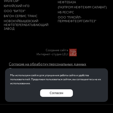
УРЕНГОЙ"
НЕФТЕБАЗА
КИЧУЙСКИЙ НПЗ
(ГАЗПРОМ НЕФТЕХИМ САЛАВАТ)
ООО "БИТЕХ"
НБ РЕСУРС
ВАГОН СЕРВИС ТРАНС
ООО "ЛУКОЙЛ-
НОВОКУЙБЫШЕВСКИЙ
ПЕРМНЕФТЕОРГСИНТЕЗ"
НЕФТЕПЕРЕРАБАТЫВАЮЩИЙ
ЗАВОД
Создание сайта
Интернет-студия LELI
Согласие на обработку персональных данных
Политика конфиденциальности в отношении
обработки персональных данных
Мы используем cookie для улучшения работы сайта и удобства
пользователей. Продолжая пользоваться сайтом, вы соглашаетесь на их
использование.
Перейти на полную версию
Согласен