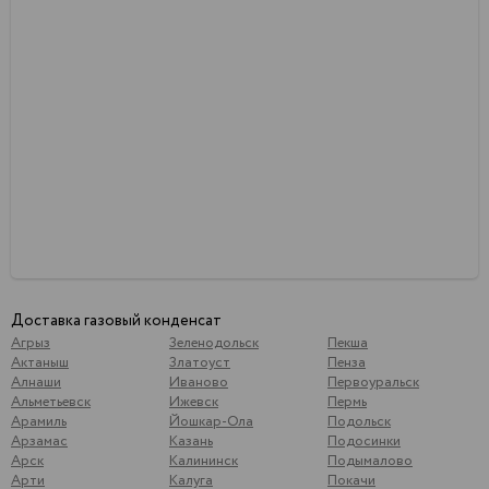
Доставка газовый конденсат
Агрыз
Зеленодольск
Пекша
Актаныш
Златоуст
Пенза
Алнаши
Иваново
Первоуральск
Альметьевск
Ижевск
Пермь
Арамиль
Йошкар-Ола
Подольск
Арзамас
Казань
Подосинки
Арск
Калининск
Подымалово
Арти
Калуга
Покачи