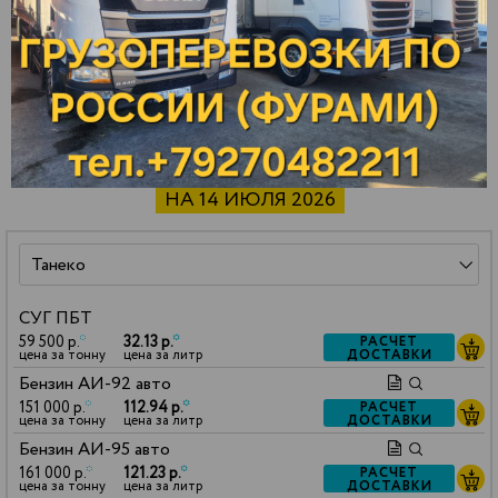
Ярославль
Зарайск
Павлово
СТОИМОСТЬ НЕФТЕПРОДУКТОВ
НА 14 ИЮЛЯ 2026
СУГ ПБТ
59 500 р.
*
32.13 р.
*
РАСЧЕТ
ДОСТАВКИ
цена за тонну
цена за литр
Бензин АИ-92 авто
151 000 р.
*
112.94 р.
*
РАСЧЕТ
ДОСТАВКИ
цена за тонну
цена за литр
Бензин АИ-95 авто
161 000 р.
*
121.23 р.
*
РАСЧЕТ
ДОСТАВКИ
цена за тонну
цена за литр