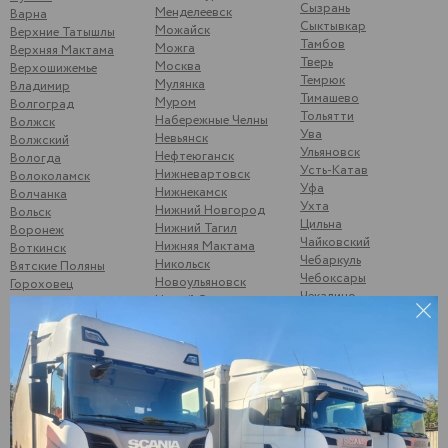
Сызрань
Менделеевск
Варна
Сыктывкар
Можайск
Верхние Татышлы
Тамбов
Можга
Верхняя Мактама
Тверь
Москва
Верхошижемье
Темрюк
Мулянка
Владимир
Тимашево
Муром
Волгоград
Тольятти
Набережные Челны
Волжск
Ува
Невьянск
Волжский
Ульяновск
Нефтеюганск
Вологда
Усть-Катав
Нижневартовск
Волоколамск
Уфа
Нижнекамск
Волчанка
Ухта
Нижний Новгород
Вольск
Цильна
Нижний Тагил
Воронеж
Чайковский
Нижняя Мактама
Воткинск
Чебаркуль
Никольск
Вятские Поляны
Чебоксары
Новоульяновск
Гороховец
Чекалино
Новый Оскол
Гусь-Хрустальный
Челябинск
Ноябрьск
Данилкино
Чернушка
Саратовская обл
Одинцово
Шубино
Демьяново
Октябрьск
Шумерля
Дзержинск
Омск
Энгельс
Дягтерск
Орел
Южноуральск
Екатеринбург
Оренбург
Юнгапоси
Елабуга
Орск
Янаул
Жигулевск
Отрадный