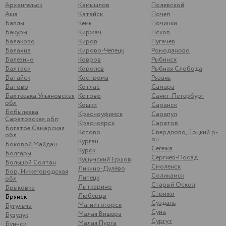
Архангельск
Камышлов
Полевской
Аша
Катайск
Почеп
Бавлы
Кемь
Починки
Бакуры
Киржач
Псков
Балаково
Киров
Пугачев
Балахна
Кирово-Чепецк
Ромоданово
Балезино
Ковров
Рыбинск
Балтаси
Королев
Рыбная Слобода
Батайск
Кострома
Рязань
Батово
Котлас
Самара
Бахтеевка Ульяновская
Котово
Санкт-Петербург
обл
Кошки
Саранск
Бобылевка
Красноуфимск
Сарапул
Саратовская обл
Красноярск
Саратов
Богатое Самарская
Кстово
Свердлово, Тоцкий р-
обл
он
Курган
Боковой Майдан
Сегежа
Курск
Болгары
Сергиев-Посад
Кушумский Ершов
Большой Солтан
Смоленск
Ликино-Дулёво
Бор, Нижегородская
Соликамск
Липецк
обл
Старый Оскол
Лыткарино
Брыковка
Стрижи
Люберцы
Брянск
Суздаль
Магнитогорск
Бугульма
Суна
Малая Вишера
Бузулук
Сургут
Малая Пурга
Буинск