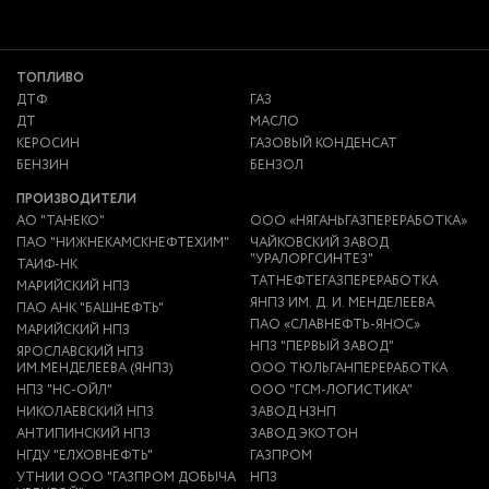
ТОПЛИВО
ДТФ
ГАЗ
ДТ
МАСЛО
КЕРОСИН
ГАЗОВЫЙ КОНДЕНСАТ
БЕНЗИН
БЕНЗОЛ
ПРОИЗВОДИТЕЛИ
АО "ТАНЕКО"
ООО «НЯГАНЬГАЗПЕРЕРАБОТКА»
ПАО "НИЖНЕКАМСКНЕФТЕХИМ"
ЧАЙКОВСКИЙ ЗАВОД
"УРАЛОРГСИНТЕЗ"
ТАИФ-НК
ТАТНЕФТЕГАЗПЕРЕРАБОТКА
МАРИЙСКИЙ НПЗ
ЯНПЗ ИМ. Д. И. МЕНДЕЛЕЕВА
ПАО АНК "БАШНЕФТЬ"
ПАО «СЛАВНЕФТЬ-ЯНОС»
МАРИЙСКИЙ НПЗ
НПЗ "ПЕРВЫЙ ЗАВОД"
ЯРОСЛАВСКИЙ НПЗ
ИМ.МЕНДЕЛЕЕВА (ЯНПЗ)
ООО ТЮЛЬГАНПЕРЕРАБОТКА
НПЗ "НС-ОЙЛ"
ООО "ГСМ-ЛОГИСТИКА"
НИКОЛАЕВСКИЙ НПЗ
ЗАВОД НЗНП
АНТИПИНСКИЙ НПЗ
ЗАВОД ЭКОТОН
НГДУ "ЕЛХОВНЕФТЬ"
ГАЗПРОМ
УТНИИ ООО "ГАЗПРОМ ДОБЫЧА
НПЗ