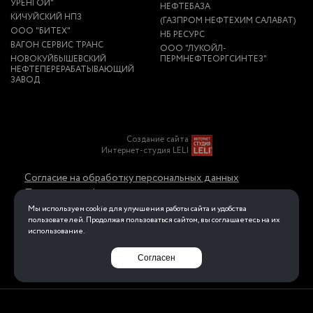
УРЕНГОЙ"
НЕФТЕБАЗА
КИЧУЙСКИЙ НПЗ
(ГАЗПРОМ НЕФТЕХИМ САЛАВАТ)
ООО "БИТЕХ"
НБ РЕСУРС
ВАГОН СЕРВИС ТРАНС
ООО "ЛУКОЙЛ-
НОВОКУЙБЫШЕВСКИЙ
ПЕРМНЕФТЕОРГСИНТЕЗ"
НЕФТЕПЕРЕРАБАТЫВАЮЩИЙ
ЗАВОД
Создание сайта
Интернет-студия LELI
Согласие на обработку персональных данных
Политика конфиденциальности в отношении
обработки персональных данных
Мы используем cookie для улучшения работы сайта и удобства
пользователей. Продолжая пользоваться сайтом, вы соглашаетесь на их
использование.
Перейти на полную версию
Согласен