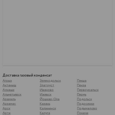
Доставка газовый конденсат
Агрыз
Зеленодольск
Пекша
Актаныш
Златоуст
Пенза
Алнаши
Иваново
Первоуральск
Альметьевск
Ижевск
Пермь
Арамиль
Йошкар-Ола
Подольск
Арзамас
Казань
Подосинки
Арск
Калининск
Подымалово
Арти
Калуга
Покачи