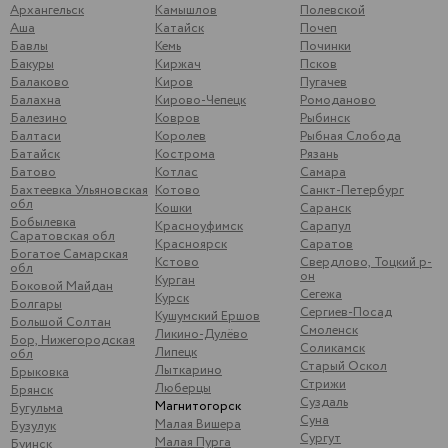
Архангельск
Камышлов
Полевской
Аша
Катайск
Почеп
Бавлы
Кемь
Починки
Бакуры
Киржач
Псков
Балаково
Киров
Пугачев
Балахна
Кирово-Чепецк
Ромоданово
Балезино
Ковров
Рыбинск
Балтаси
Королев
Рыбная Слобода
Батайск
Кострома
Рязань
Батово
Котлас
Самара
Бахтеевка Ульяновская
Котово
Санкт-Петербург
обл
Кошки
Саранск
Бобылевка
Красноуфимск
Сарапул
Саратовская обл
Красноярск
Саратов
Богатое Самарская
Кстово
Свердлово, Тоцкий р-
обл
он
Курган
Боковой Майдан
Сегежа
Курск
Болгары
Сергиев-Посад
Кушумский Ершов
Большой Солтан
Смоленск
Ликино-Дулёво
Бор, Нижегородская
Соликамск
Липецк
обл
Старый Оскол
Лыткарино
Брыковка
Стрижи
Люберцы
Брянск
Суздаль
Магнитогорск
Бугульма
Суна
Малая Вишера
Бузулук
Сургут
Малая Пурга
Буинск