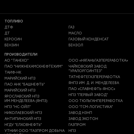
ТОПЛИВО
ДТФ
ГАЗ
ДТ
МАСЛО
КЕРОСИН
ГАЗОВЫЙ КОНДЕНСАТ
БЕНЗИН
БЕНЗОЛ
ПРОИЗВОДИТЕЛИ
АО "ТАНЕКО"
ООО «НЯГАНЬГАЗПЕРЕРАБОТКА»
ПАО "НИЖНЕКАМСКНЕФТЕХИМ"
ЧАЙКОВСКИЙ ЗАВОД
"УРАЛОРГСИНТЕЗ"
ТАИФ-НК
ТАТНЕФТЕГАЗПЕРЕРАБОТКА
МАРИЙСКИЙ НПЗ
ЯНПЗ ИМ. Д. И. МЕНДЕЛЕЕВА
ПАО АНК "БАШНЕФТЬ"
ПАО «СЛАВНЕФТЬ-ЯНОС»
МАРИЙСКИЙ НПЗ
НПЗ "ПЕРВЫЙ ЗАВОД"
ЯРОСЛАВСКИЙ НПЗ
ИМ.МЕНДЕЛЕЕВА (ЯНПЗ)
ООО ТЮЛЬГАНПЕРЕРАБОТКА
НПЗ "НС-ОЙЛ"
ООО "ГСМ-ЛОГИСТИКА"
НИКОЛАЕВСКИЙ НПЗ
ЗАВОД НЗНП
АНТИПИНСКИЙ НПЗ
ЗАВОД ЭКОТОН
НГДУ "ЕЛХОВНЕФТЬ"
ГАЗПРОМ
УТНИИ ООО "ГАЗПРОМ ДОБЫЧА
НПЗ