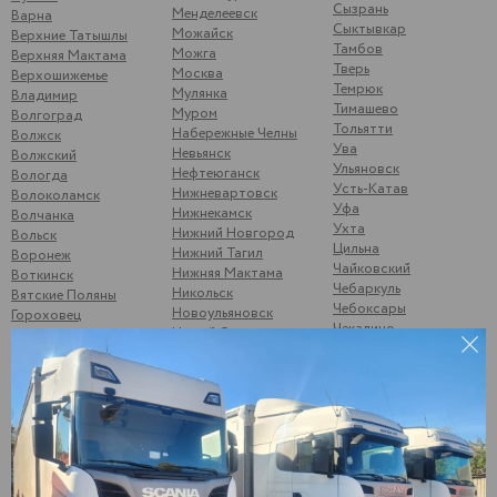
Сызрань
Менделеевск
Варна
Сыктывкар
Можайск
Верхние Татышлы
Тамбов
Можга
Верхняя Мактама
Тверь
Москва
Верхошижемье
Темрюк
Мулянка
Владимир
Тимашево
Муром
Волгоград
Тольятти
Набережные Челны
Волжск
Ува
Невьянск
Волжский
Ульяновск
Нефтеюганск
Вологда
Усть-Катав
Нижневартовск
Волоколамск
Уфа
Нижнекамск
Волчанка
Ухта
Нижний Новгород
Вольск
Цильна
Нижний Тагил
Воронеж
Чайковский
Нижняя Мактама
Воткинск
Чебаркуль
Никольск
Вятские Поляны
Чебоксары
Новоульяновск
Гороховец
Чекалино
Новый Оскол
Гусь-Хрустальный
Челябинск
Ноябрьск
Данилкино
Чернушка
Саратовская обл
Одинцово
Шубино
Демьяново
Октябрьск
Шумерля
Дзержинск
Омск
Энгельс
Дягтерск
Орел
Южноуральск
Екатеринбург
Оренбург
Юнгапоси
Елабуга
Орск
Янаул
Жигулевск
Отрадный