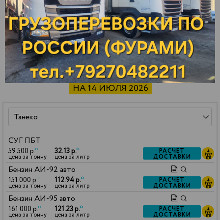
Ярославль
Зарайск
Павлово
СТОИМОСТЬ НЕФТЕПРОДУКТОВ
НА 14 ИЮЛЯ 2026
СУГ ПБТ
59 500 р.
*
32.13 р.
*
РАСЧЕТ
ДОСТАВКИ
цена за тонну
цена за литр
Бензин АИ-92 авто
151 000 р.
*
112.94 р.
*
РАСЧЕТ
ДОСТАВКИ
цена за тонну
цена за литр
Бензин АИ-95 авто
161 000 р.
*
121.23 р.
*
РАСЧЕТ
ДОСТАВКИ
цена за тонну
цена за литр