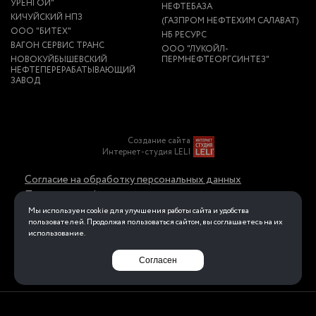
УРЕНГОЙ"
НЕФТЕБАЗА
КИЧУЙСКИЙ НПЗ
(ГАЗПРОМ НЕФТЕХИМ САЛАВАТ)
ООО "БИТЕХ"
НБ РЕСУРС
ВАГОН СЕРВИС ТРАНС
ООО "ЛУКОЙЛ-
НОВОКУЙБЫШЕВСКИЙ
ПЕРМНЕФТЕОРГСИНТЕЗ"
НЕФТЕПЕРЕРАБАТЫВАЮЩИЙ
ЗАВОД
Создание сайта
Интернет-студия LELI
Согласие на обработку персональных данных
Политика конфиденциальности в отношении
обработки персональных данных
Мы используем cookie для улучшения работы сайта и удобства
пользователей. Продолжая пользоваться сайтом, вы соглашаетесь на их
использование.
Перейти на полную версию
Согласен