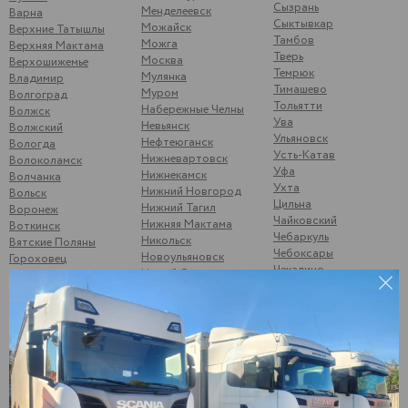
Сызрань
Менделеевск
Варна
Сыктывкар
Можайск
Верхние Татышлы
Тамбов
Можга
Верхняя Мактама
Тверь
Москва
Верхошижемье
Темрюк
Мулянка
Владимир
Тимашево
Муром
Волгоград
Тольятти
Набережные Челны
Волжск
Ува
Невьянск
Волжский
Ульяновск
Нефтеюганск
Вологда
Усть-Катав
Нижневартовск
Волоколамск
Уфа
Нижнекамск
Волчанка
Ухта
Нижний Новгород
Вольск
Цильна
Нижний Тагил
Воронеж
Чайковский
Нижняя Мактама
Воткинск
Чебаркуль
Никольск
Вятские Поляны
Чебоксары
Новоульяновск
Гороховец
Чекалино
Новый Оскол
Гусь-Хрустальный
Челябинск
Ноябрьск
Данилкино
Чернушка
Саратовская обл
Одинцово
Шубино
Демьяново
Октябрьск
Шумерля
Дзержинск
Омск
Энгельс
Дягтерск
Орел
Южноуральск
Екатеринбург
Оренбург
Юнгапоси
Елабуга
Орск
Янаул
Жигулевск
Отрадный