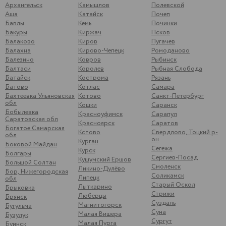
Архангельск
Камышлов
Полевской
Аша
Катайск
Почеп
Бавлы
Кемь
Починки
Бакуры
Киржач
Псков
Балаково
Киров
Пугачев
Балахна
Кирово-Чепецк
Ромоданово
Балезино
Ковров
Рыбинск
Балтаси
Королев
Рыбная Слобода
Батайск
Кострома
Рязань
Батово
Котлас
Самара
Бахтеевка Ульяновская
Котово
Санкт-Петербург
обл
Кошки
Саранск
Бобылевка
Красноуфимск
Сарапул
Саратовская обл
Красноярск
Саратов
Богатое Самарская
Кстово
Свердлово, Тоцкий р-
обл
он
Курган
Боковой Майдан
Сегежа
Курск
Болгары
Сергиев-Посад
Кушумский Ершов
Большой Солтан
Смоленск
Ликино-Дулёво
Бор, Нижегородская
Соликамск
Липецк
обл
Старый Оскол
Лыткарино
Брыковка
Стрижи
Люберцы
Брянск
Суздаль
Магнитогорск
Бугульма
Суна
Малая Вишера
Бузулук
Сургут
Малая Пурга
Буинск