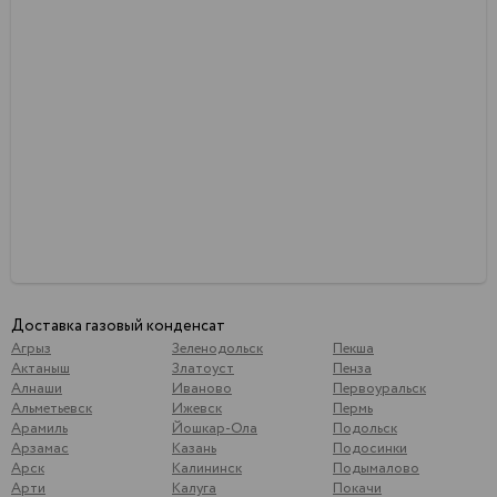
Доставка газовый конденсат
Агрыз
Зеленодольск
Пекша
Актаныш
Златоуст
Пенза
Алнаши
Иваново
Первоуральск
Альметьевск
Ижевск
Пермь
Арамиль
Йошкар-Ола
Подольск
Арзамас
Казань
Подосинки
Арск
Калининск
Подымалово
Арти
Калуга
Покачи