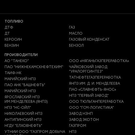
ТОПЛИВО
ДТФ
ГАЗ
ДТ
МАСЛО
КЕРОСИН
ГАЗОВЫЙ КОНДЕНСАТ
БЕНЗИН
БЕНЗОЛ
ПРОИЗВОДИТЕЛИ
АО "ТАНЕКО"
ООО «НЯГАНЬГАЗПЕРЕРАБОТКА»
ПАО "НИЖНЕКАМСКНЕФТЕХИМ"
ЧАЙКОВСКИЙ ЗАВОД
"УРАЛОРГСИНТЕЗ"
ТАИФ-НК
ТАТНЕФТЕГАЗПЕРЕРАБОТКА
МАРИЙСКИЙ НПЗ
ЯНПЗ ИМ. Д. И. МЕНДЕЛЕЕВА
ПАО АНК "БАШНЕФТЬ"
ПАО «СЛАВНЕФТЬ-ЯНОС»
МАРИЙСКИЙ НПЗ
НПЗ "ПЕРВЫЙ ЗАВОД"
ЯРОСЛАВСКИЙ НПЗ
ИМ.МЕНДЕЛЕЕВА (ЯНПЗ)
ООО ТЮЛЬГАНПЕРЕРАБОТКА
НПЗ "НС-ОЙЛ"
ООО "ГСМ-ЛОГИСТИКА"
НИКОЛАЕВСКИЙ НПЗ
ЗАВОД НЗНП
АНТИПИНСКИЙ НПЗ
ЗАВОД ЭКОТОН
НГДУ "ЕЛХОВНЕФТЬ"
ГАЗПРОМ
УТНИИ ООО "ГАЗПРОМ ДОБЫЧА
НПЗ