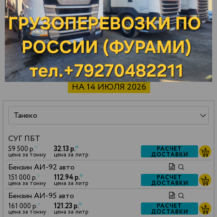
Ярославль
Зарайск
Павлово
СТОИМОСТЬ НЕФТЕПРОДУКТОВ
НА 14 ИЮЛЯ 2026
СУГ ПБТ
59 500 р.
*
32.13 р.
*
РАСЧЕТ
ДОСТАВКИ
цена за тонну
цена за литр
Бензин АИ-92 авто
151 000 р.
*
112.94 р.
*
РАСЧЕТ
ДОСТАВКИ
цена за тонну
цена за литр
Бензин АИ-95 авто
161 000 р.
*
121.23 р.
*
РАСЧЕТ
ДОСТАВКИ
цена за тонну
цена за литр