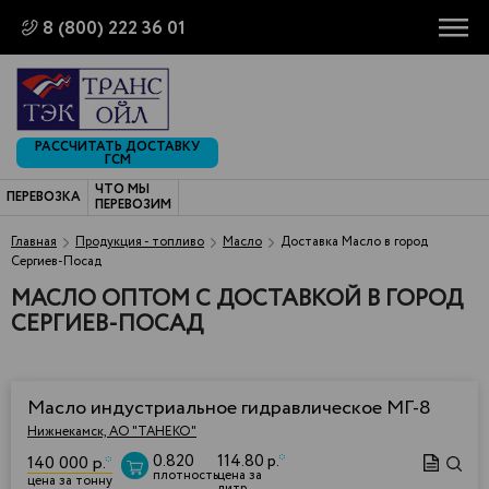
8 (800) 222 36 01
РАССЧИТАТЬ ДОСТАВКУ
ГСМ
ЧТО МЫ
ПЕРЕВОЗКА
ПЕРЕВОЗИМ
Главная
Продукция - топливо
Масло
Доставка Масло в город
Сергиев-Посад
МАСЛО ОПТОМ С ДОСТАВКОЙ В ГОРОД
СЕРГИЕВ-ПОСАД
Масло индустриальное гидравлическое МГ-8
Нижнекамск, АО "ТАНЕКО"
0.820
114.80 р.
*
140 000 р.
*
плотность
цена за
цена за тонну
литр