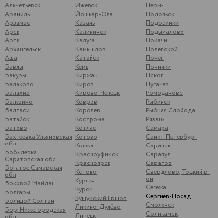
Альметьевск
Ижевск
Пермь
Арамиль
Йошкар-Ола
Подольск
Арзамас
Казань
Подосинки
Арск
Калининск
Подымалово
Арти
Калуга
Покачи
Архангельск
Камышлов
Полевской
Аша
Катайск
Почеп
Бавлы
Кемь
Починки
Бакуры
Киржач
Псков
Балаково
Киров
Пугачев
Балахна
Кирово-Чепецк
Ромоданово
Балезино
Ковров
Рыбинск
Балтаси
Королев
Рыбная Слобода
Батайск
Кострома
Рязань
Батово
Котлас
Самара
Бахтеевка Ульяновская
Котово
Санкт-Петербург
обл
Кошки
Саранск
Бобылевка
Красноуфимск
Сарапул
Саратовская обл
Красноярск
Саратов
Богатое Самарская
Кстово
Свердлово, Тоцкий р-
обл
он
Курган
Боковой Майдан
Сегежа
Курск
Болгары
Сергиев-Посад
Кушумский Ершов
Большой Солтан
Смоленск
Ликино-Дулёво
Бор, Нижегородская
Соликамск
Липецк
обл