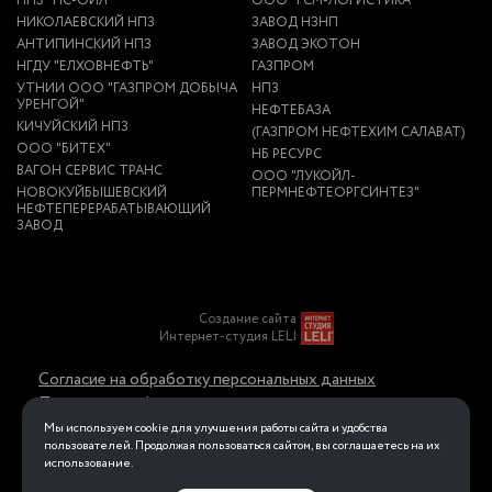
НПЗ "НС-ОЙЛ"
ООО "ГСМ-ЛОГИСТИКА"
НИКОЛАЕВСКИЙ НПЗ
ЗАВОД НЗНП
АНТИПИНСКИЙ НПЗ
ЗАВОД ЭКОТОН
НГДУ "ЕЛХОВНЕФТЬ"
ГАЗПРОМ
УТНИИ ООО "ГАЗПРОМ ДОБЫЧА
НПЗ
УРЕНГОЙ"
НЕФТЕБАЗА
КИЧУЙСКИЙ НПЗ
(ГАЗПРОМ НЕФТЕХИМ САЛАВАТ)
ООО "БИТЕХ"
НБ РЕСУРС
ВАГОН СЕРВИС ТРАНС
ООО "ЛУКОЙЛ-
НОВОКУЙБЫШЕВСКИЙ
ПЕРМНЕФТЕОРГСИНТЕЗ"
НЕФТЕПЕРЕРАБАТЫВАЮЩИЙ
ЗАВОД
Создание сайта
Интернет-студия LELI
Согласие на обработку персональных данных
Политика конфиденциальности в отношении
обработки персональных данных
Мы используем cookie для улучшения работы сайта и удобства
пользователей. Продолжая пользоваться сайтом, вы соглашаетесь на их
использование.
Перейти на полную версию