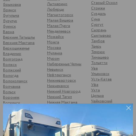
Старый Оскол
Лыткарино
Брыковка
Стрижи
Люберцы
Брянск
Суздаль
Магнитогорск
Бугульма
Суна
Малая Вишера
Бузулук
Сургут
Малая Пурга
Буинск
Сызрань
Менделеевск
Варна
Сыктывкар
Можайск
Верхние Татышлы
Тамбов
Можга
Верхняя Мактама
Тверь
Москва
Верхошижемье
Темрюк
Мулянка
Владимир
Тимашево
Муром
Волгоград
Тольятти
Набережные Челны
Волжск
Ува
Невьянск
Волжский
Ульяновск
Нефтеюганск
Вологда
Усть-Катав
Нижневартовск
Волоколамск
Уфа
Нижнекамск
Волчанка
Ухта
Нижний Новгород
Вольск
Цильна
Нижний Тагил
Воронеж
Чайковский
Нижняя Мактама
Воткинск
Чебаркуль
Никольск
Вятские Поляны
Чебоксары
Новоульяновск
Гороховец
Чекалино
Новый Оскол
Гусь-Хрустальный
Челябинск
Ноябрьск
Данилкино
Чернушка
Саратовская обл
Одинцово
Шубино
Демьяново
Октябрьск