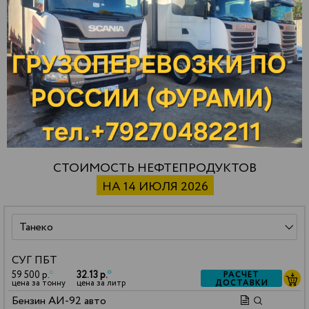
Шумерля
Дзержинск
Омск
Энгельс
Дягтерск
Орел
Южноуральск
Екатеринбург
Оренбург
Юнгапоси
Елабуга
Орск
Янаул
Жигулевск
Отрадный
Ярославль
Зарайск
Павлово
СТОИМОСТЬ НЕФТЕПРОДУКТОВ
НА 14 ИЮЛЯ 2026
СУГ ПБТ
59 500 р.
*
32.13 р.
*
РАСЧЕТ
ДОСТАВКИ
цена за тонну
цена за литр
Бензин АИ-92 авто