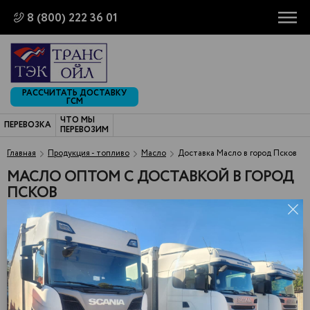
8 (800) 222 36 01
РАССЧИТАТЬ ДОСТАВКУ
ГСМ
ЧТО МЫ
ПЕРЕВОЗКА
ПЕРЕВОЗИМ
Главная
Продукция - топливо
Масло
Доставка Масло в город Псков
МАСЛО ОПТОМ С ДОСТАВКОЙ В ГОРОД
ПСКОВ
Масло индустриальное гидравлическое МГ-8
Нижнекамск, АО "ТАНЕКО"
0.820
114.80 р.
*
140 000 р.
*
плотность
цена за
цена за тонну
литр