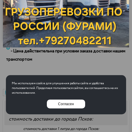
Масло базовое изопарафиновое ТАТНЕФТЬ
VHVI-6
Нижнекамск, АО "ТАНЕКО"
0.825
105.43 р.
*
127 800 р.
*
плотность
цена за
цена за тонну
литр
*
- Цена действительна при условии заказа доставки нашим
транспортом
Мы используем cookie для улучшения работы сайта и удобства
пользователей. Продолжая пользоваться сайтом, вы соглашаетесь на их
Нижнекамск (АО "ТАНЕКО")
использование.
Согласен
Бензовоз
30
куб.
стоимость доставки до города Псков:
стоимость доставки 1 литра до города Псков: