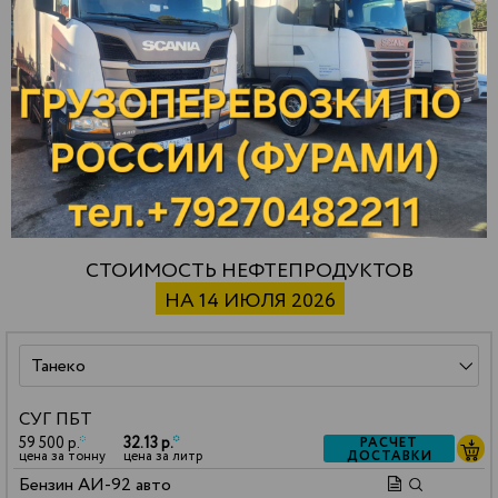
Шумерля
Дзержинск
Омск
Энгельс
Дягтерск
Орел
Южноуральск
Екатеринбург
Оренбург
Юнгапоси
Елабуга
Орск
Янаул
Жигулевск
Отрадный
Ярославль
Зарайск
Павлово
СТОИМОСТЬ НЕФТЕПРОДУКТОВ
НА 14 ИЮЛЯ 2026
СУГ ПБТ
59 500 р.
*
32.13 р.
*
РАСЧЕТ
ДОСТАВКИ
цена за тонну
цена за литр
Бензин АИ-92 авто