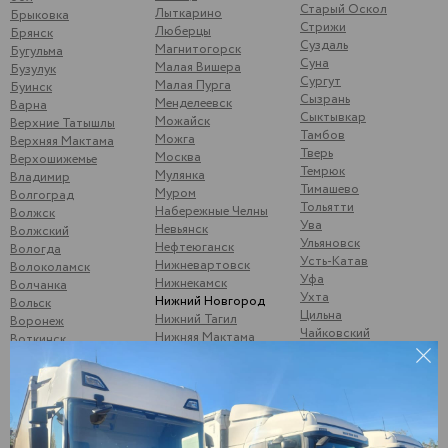
Старый Оскол
Лыткарино
Брыковка
Стрижи
Люберцы
Брянск
Суздаль
Магнитогорск
Бугульма
Суна
Малая Вишера
Бузулук
Сургут
Малая Пурга
Буинск
Сызрань
Менделеевск
Варна
Сыктывкар
Можайск
Верхние Татышлы
Тамбов
Можга
Верхняя Мактама
Тверь
Москва
Верхошижемье
Темрюк
Мулянка
Владимир
Тимашево
Муром
Волгоград
Тольятти
Набережные Челны
Волжск
Ува
Невьянск
Волжский
Ульяновск
Нефтеюганск
Вологда
Усть-Катав
Нижневартовск
Волоколамск
Уфа
Нижнекамск
Волчанка
Ухта
Нижний Новгород
Вольск
Цильна
Нижний Тагил
Воронеж
Чайковский
Нижняя Мактама
Воткинск
Чебаркуль
Никольск
Вятские Поляны
Чебоксары
Новоульяновск
Гороховец
Чекалино
Новый Оскол
Гусь-Хрустальный
Челябинск
Ноябрьск
Данилкино
Чернушка
Саратовская обл
Одинцово
Шубино
Демьяново
Октябрьск