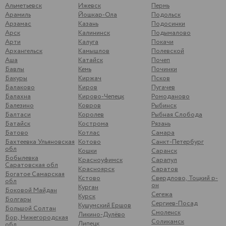
Альметьевск
Ижевск
Пермь
Арамиль
Йошкар-Ола
Подольск
Арзамас
Казань
Подосинки
Арск
Калининск
Подымалово
Арти
Калуга
Покачи
Архангельск
Камышлов
Полевской
Аша
Катайск
Почеп
Бавлы
Кемь
Починки
Бакуры
Киржач
Псков
Балаково
Киров
Пугачев
Балахна
Кирово-Чепецк
Ромоданово
Балезино
Ковров
Рыбинск
Балтаси
Королев
Рыбная Слобода
Батайск
Кострома
Рязань
Батово
Котлас
Самара
Бахтеевка Ульяновская
Котово
Санкт-Петербург
обл
Кошки
Саранск
Бобылевка
Красноуфимск
Сарапул
Саратовская обл
Красноярск
Саратов
Богатое Самарская
Кстово
Свердлово, Тоцкий р-
обл
он
Курган
Боковой Майдан
Сегежа
Курск
Болгары
Сергиев-Посад
Кушумский Ершов
Большой Солтан
Смоленск
Ликино-Дулёво
Бор, Нижегородская
Соликамск
Липецк
обл