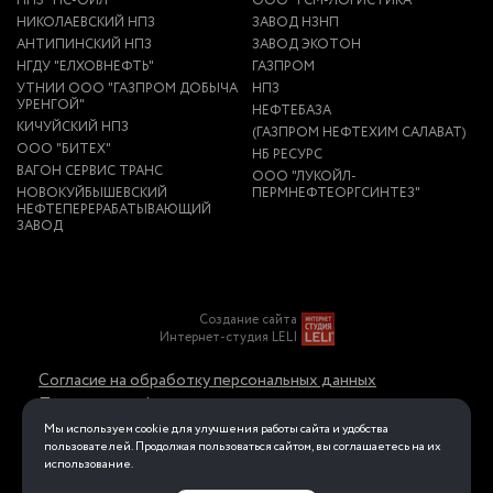
НПЗ "НС-ОЙЛ"
ООО "ГСМ-ЛОГИСТИКА"
НИКОЛАЕВСКИЙ НПЗ
ЗАВОД НЗНП
АНТИПИНСКИЙ НПЗ
ЗАВОД ЭКОТОН
НГДУ "ЕЛХОВНЕФТЬ"
ГАЗПРОМ
УТНИИ ООО "ГАЗПРОМ ДОБЫЧА
НПЗ
УРЕНГОЙ"
НЕФТЕБАЗА
КИЧУЙСКИЙ НПЗ
(ГАЗПРОМ НЕФТЕХИМ САЛАВАТ)
ООО "БИТЕХ"
НБ РЕСУРС
ВАГОН СЕРВИС ТРАНС
ООО "ЛУКОЙЛ-
НОВОКУЙБЫШЕВСКИЙ
ПЕРМНЕФТЕОРГСИНТЕЗ"
НЕФТЕПЕРЕРАБАТЫВАЮЩИЙ
ЗАВОД
Создание сайта
Интернет-студия LELI
Согласие на обработку персональных данных
Политика конфиденциальности в отношении
обработки персональных данных
Мы используем cookie для улучшения работы сайта и удобства
пользователей. Продолжая пользоваться сайтом, вы соглашаетесь на их
использование.
Перейти на полную версию