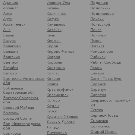
Арамиль
Йошкар-Ола
Подольск
Арзамас
Казань
Подосинки
Арск
Калининск
Подымалово
Арти
Калуга
Покачи
Архангельск
Камышлов
Полевской
Аша
Катайск
Почеп
Бавлы
Кемь
Починки
Бакуры
Киржач
Псков
Балаково
Киров
Пугачев
Балахна
Кирово-Чепецк
Ромоданово
Балезино
Ковров
Рыбинск
Балтаси
Королев
Рыбная Слобода
Батайск
Кострома
Рязань
Батово
Котлас
Самара
Бахтеевка Ульяновская
Котово
Санкт-Петербург
обл
Кошки
Саранск
Бобылевка
Красноуфимск
Сарапул
Саратовская обл
Красноярск
Саратов
Богатое Самарская
Кстово
Свердлово, Тоцкий р-
обл
он
Курган
Боковой Майдан
Сегежа
Курск
Болгары
Сергиев-Посад
Кушумский Ершов
Большой Солтан
Смоленск
Ликино-Дулёво
Бор, Нижегородская
Соликамск
Липецк
обл
Старый Оскол
Лыткарино
Брыковка