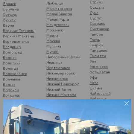
Стрижи
Люберцы
Брянск
Суздаль
Магнитогорск
Бугульма
Суна
Малая Вишера
Бузулук
Сургут
Малая Пурга
Буинск
Сызрань
Менделеевск
Варна
Сыктывкар
Можайск
Верхние Татышлы
Тамбов
Можга
Верхняя Мактама
Тверь
Москва
Верхошижемье
Темрюк
Мулянка
Владимир
Тимашево
Муром
Волгоград
Тольятти
Набережные Челны
Волжск
Ува
Невьянск
Волжский
Ульяновск
Нефтеюганск
Вологда
Усть-Катав
Нижневартовск
Волоколамск
Уфа
Нижнекамск
Волчанка
Ухта
Нижний Новгород
Вольск
Цильна
Нижний Тагил
Воронеж
Чайковский
Нижняя Мактама
Воткинск
Чебаркуль
Никольск
Вятские Поляны
Чебоксары
Новоульяновск
Гороховец
Чекалино
Новый Оскол
Гусь-Хрустальный
Челябинск
Ноябрьск
Данилкино
Чернушка
Саратовская обл
Одинцово
Шубино
Демьяново
Октябрьск
Шумерля
Дзержинск
Омск