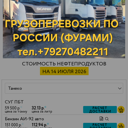
Энгельс
Дягтерск
Орел
Южноуральск
Екатеринбург
Оренбург
Юнгапоси
Елабуга
Орск
Янаул
Жигулевск
Отрадный
Ярославль
Зарайск
Павлово
СТОИМОСТЬ НЕФТЕПРОДУКТОВ
НА 14 ИЮЛЯ 2026
СУГ ПБТ
59 500 р.
*
32.13 р.
*
РАСЧЕТ
ДОСТАВКИ
цена за тонну
цена за литр
Бензин АИ-92 авто
151 000 р.
*
112.94 р.
*
РАСЧЕТ