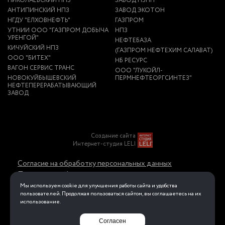
НИКОЛАЕВСКИЙ НПЗ
ЗАВОД НЗНП
АНТИПИНСКИЙ НПЗ
ЗАВОД ЭКОТОН
НГДУ "ЕЛХОВНЕФТЬ"
ГАЗПРОМ
УТНИИ ООО "ГАЗПРОМ ДОБЫЧА
НПЗ
УРЕНГОЙ"
НЕФТЕБАЗА
КИЧУЙСКИЙ НПЗ
(ГАЗПРОМ НЕФТЕХИМ САЛАВАТ)
ООО "БИТЕХ"
НБ РЕСУРС
ВАГОН СЕРВИС ТРАНС
ООО "ЛУКОЙЛ-
НОВОКУЙБЫШЕВСКИЙ
ПЕРМНЕФТЕОРГСИНТЕЗ"
НЕФТЕПЕРЕРАБАТЫВАЮЩИЙ
ЗАВОД
Создание сайта
Интернет-студия LELI
Согласие на обработку персональных данных
Политика конфиденциальности в отношении
обработки персональных данных
Мы используем cookie для улучшения работы сайта и удобства
пользователей. Продолжая пользоваться сайтом, вы соглашаетесь на их
использование.
Перейти на полную версию
Согласен