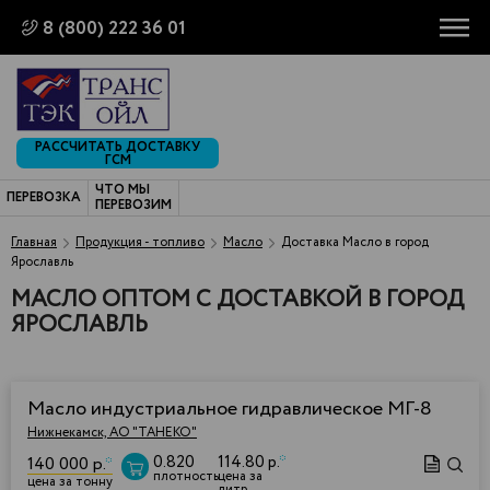
8 (800) 222 36 01
РАССЧИТАТЬ ДОСТАВКУ
ГСМ
ЧТО МЫ
ПЕРЕВОЗКА
ПЕРЕВОЗИМ
Главная
Продукция - топливо
Масло
Доставка Масло в город
Ярославль
МАСЛО ОПТОМ С ДОСТАВКОЙ В ГОРОД
ЯРОСЛАВЛЬ
Масло индустриальное гидравлическое МГ-8
Нижнекамск, АО "ТАНЕКО"
0.820
114.80 р.
*
140 000 р.
*
плотность
цена за
цена за тонну
литр