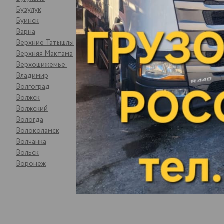
Бузулук
Кострома
Буинск
Котлас
Варна
Котово
Верхние Татышлы
Кошки
Верхняя Мактама
Красноуфимс
Верхошижемье
Красноярск
Владимир
Кстово
Волгоград
Курган
Волжск
Курск
Волжский
Кушумский Ер
Вологда
Ликино-Дулё
Волоколамск
Липецк
Волчанка
Лыткарино
Вольск
Люберцы
Воронеж
Магнитогорс