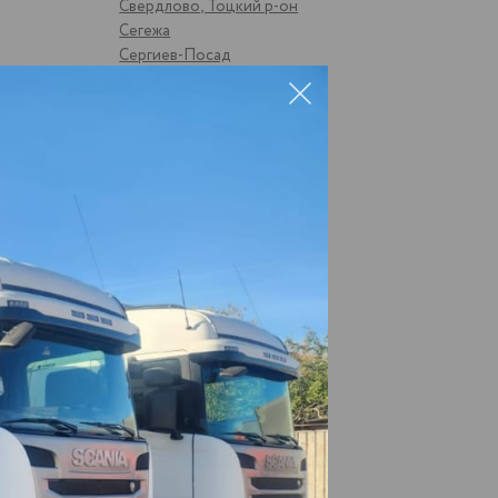
Свердлово, Тоцкий р-он
Сегежа
Сергиев-Посад
Смоленск
Соликамск
Старый Оскол
Стрижи
Суздаль
Суна
Сургут
Сызрань
Сыктывкар
Тамбов
Тверь
Темрюк
Тимашево
Тольятти
Ува
Ульяновск
Усть-Катав
Уфа