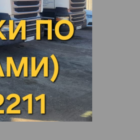
Ухта
Цильна
Чайковский
Чебаркуль
Чебоксары
Чекалино
Челябинск
Чернушка
Шубино
Шумерля
Энгельс
Южноуральск
Юнгапоси
Янаул
Ярославль