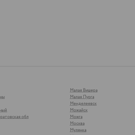
Малая Вишера
яны
Малая Пурга
Менделеевск
ьный
Можайск
ратовская обл
Можга
Москва
Мулянка