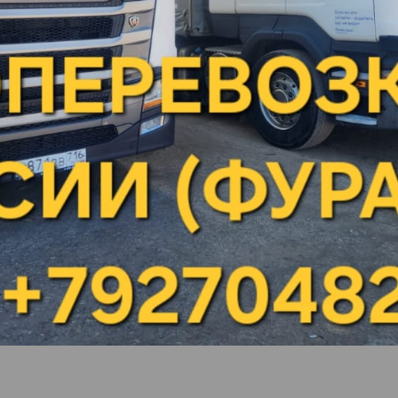
Пекша
Пенза
Первоуральск
Пермь
к
Подольск
Подосинки
Подымалово
Покачи
Полевской
шов
Почеп
во
Починки
Псков
Пугачев
Ромоданово
к
Рыбинск