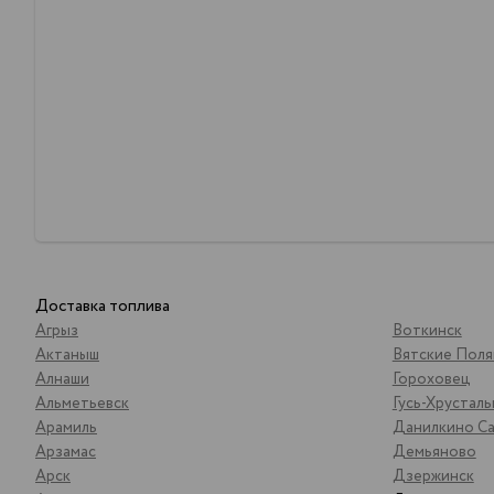
Доставка топлива
Агрыз
Воткинск
Актаныш
Вятские Пол
Алнаши
Гороховец
Альметьевск
Гусь-Хрустал
Арамиль
Данилкино Са
Арзамас
Демьяново
Арск
Дзержинск