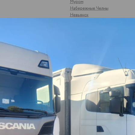
Муром
Набережные Челны
Невьянск
Нефтеюганск
Нижневартовск
к
Нижнекамск
Нижний Новгород
Нижний Тагил
Нижняя Мактама
Никольск
Новоульяновск
Новый Оскол
Ноябрьск
Одинцово
Октябрьск
Омск
Орел
Оренбург
цк
Орск
Отрадный
Павлово