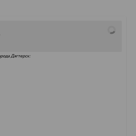
:
орода Дягтерск: