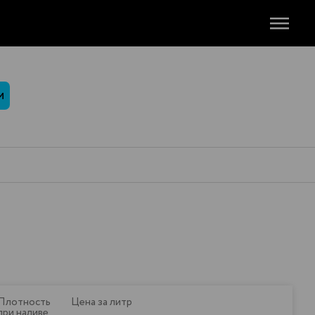
М
Плотность
Цена за литр
при наливе