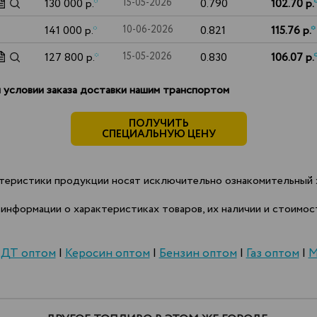
130 000 р.
*
15-05-2026
0.790
102.70 р.
141 000 р.
*
10-06-2026
0.821
115.76 р.
*
127 800 р.
*
15-05-2026
0.830
106.07 р.
 условии заказа доставки нашим транспортом
ПОЛУЧИТЬ
СПЕЦИАЛЬНУЮ ЦЕНУ
теристики продукции носят исключительно ознакомительный х
информации о характеристиках товаров, их наличии и стоимост
|
ДТ оптом
|
Керосин оптом
|
Бензин оптом
|
Газ оптом
|
М