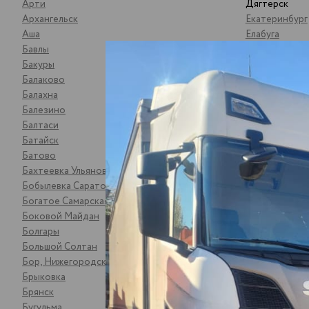
Арти
Дягтерск
Архангельск
Екатеринбург
Аша
Елабуга
Бавлы
Жигулевск
Бакуры
Зарайск
Балаково
Зеленодольс
Балахна
Златоуст
Балезино
Иваново
Балтаси
Ижевск
Батайск
Йошкар-Ола
Батово
Казань
Бахтеевка Ульяновская обл
Калининск
Бобылевка Саратовская обл
Калуга
Богатое Самарская обл
Камышлов
Боковой Майдан
Катайск
Болгары
Кемь
Большой Солтан
Киржач
Бор, Нижегородская обл
Киров
Брыковка
Кирово-Чепе
Брянск
Ковров
Бугульма
Королев