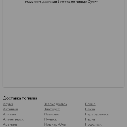
стоимость доставки 1 тонны до города Орел:
Доставка топлива
Агрыз
Зеленодольск
Пекша
Актаныш
Златоуст
Пенза
Алнаши
Иваново
Первоуральск
Альметьевск
Ижевск
Пермь
Арамиль
Йошкар-Ола
Подольск