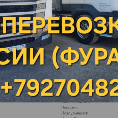
Малая Вишера
яны
Малая Пурга
Менделеевск
ьный
Можайск
ратовская обл
Можга
Москва
Мулянка
Муром
Набережные Челны
Невьянск
Нефтеюганск
Нижневартовск
к
Нижнекамск
Нижний Новгород
Нижний Тагил
Нижняя Мактама
Никольск
Новоульяновск