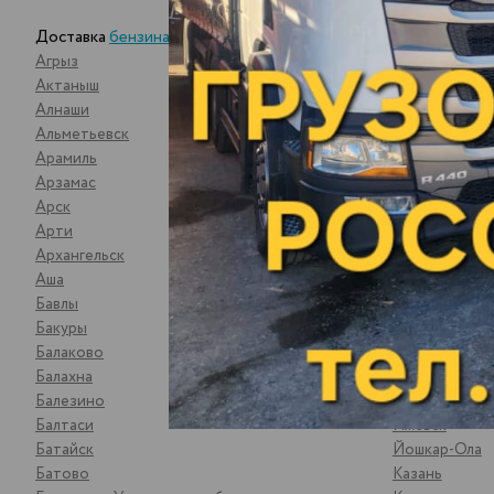
Доставка
бензина оптом
Агрыз
Воткинск
Актаныш
Вятские Пол
Алнаши
Гороховец
Альметьевск
Гусь-Хрустал
Арамиль
Данилкино Са
Арзамас
Демьяново
Арск
Дзержинск
Арти
Дягтерск
Архангельск
Екатеринбург
Аша
Елабуга
Бавлы
Жигулевск
Бакуры
Зарайск
Балаково
Зеленодольс
Балахна
Златоуст
Балезино
Иваново
Балтаси
Ижевск
Батайск
Йошкар-Ола
Батово
Казань