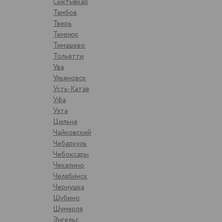
Сыктывкар
Тамбов
Тверь
Темрюк
Тимашево
Тольятти
Ува
Ульяновск
Усть-Катав
Уфа
Ухта
Цильна
Чайковский
Чебаркуль
Чебоксары
Чекалино
Челябинск
Чернушка
Шубино
Шумерля
Энгельс