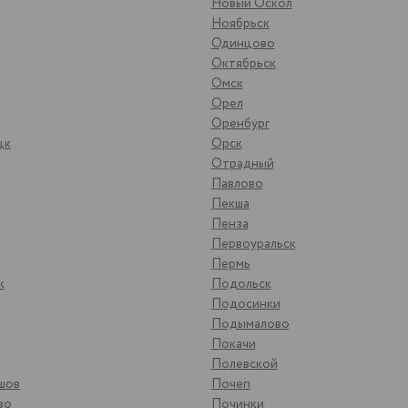
Новый Оскол
Ноябрьск
Одинцово
Октябрьск
Омск
Орел
Оренбург
цк
Орск
Отрадный
Павлово
Пекша
Пенза
Первоуральск
Пермь
к
Подольск
Подосинки
Подымалово
Покачи
Полевской
шов
Почеп
во
Починки