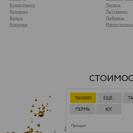
Волоколамск
Липецк
Волчанка
Лыткарино
Вольск
Люберцы
Воронеж
Магнитогорс
СТОИМОС
ТАНЕКО
ЕЩЁ ...
Т
ПЕРМЬ
ЮГ
Продукт