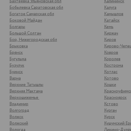
Бахтеевка Ульяновская обл
Калининск
Бобылевка Саратовская обл
Калуга
Богатое Самарская обл
Камышлов
Боковой Майдан
Катайск
Болгары
Кемь
Большой Солтан
Киржач
Бор, Нижегородская обл
Киров
Брыковка
Кирово-Чепе
Брянск
Ковров
Бугульма
Королев
Бузулук
Кострома
Буинск
Котлас
Варна
Котово
Верхние Татышлы
Кошки
Верхняя Мактама
Красноуфимс
Верхошижемье
Красноярск
Владимир
Кстово
Волгоград
Курган
Волжск
Курск
Волжский
Кушумский Ер
Вологда
Ликино-Дулё