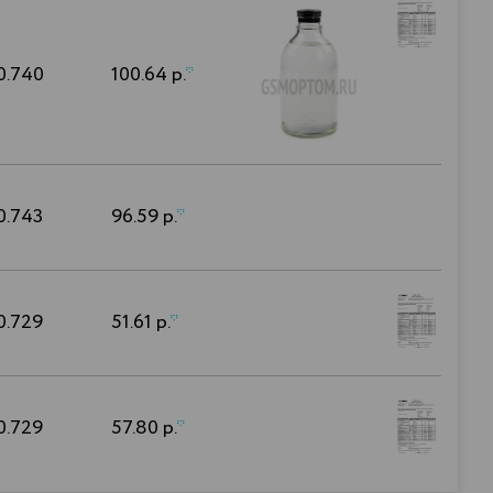
0.740
100.64 р.
*
0.743
96.59 р.
*
0.729
51.61 р.
*
0.729
57.80 р.
*