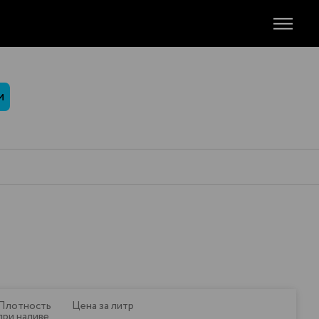
М
Плотность
Цена за литр
при наливе