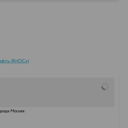
нефть-ЯНОС»)
орода Москва: