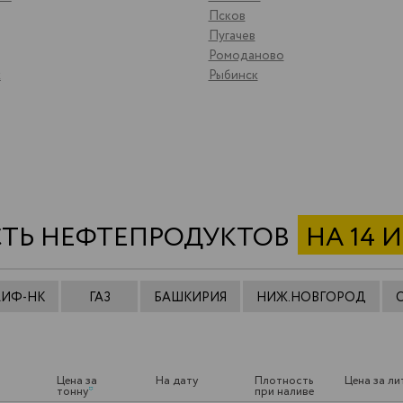
Псков
Пугачев
Ромоданово
к
Рыбинск
ТЬ НЕФТЕПРОДУКТОВ
НА 14 
АИФ-НК
ГАЗ
БАШКИРИЯ
НИЖ.НОВГОРОД
Цена за
На дату
Плотность
Цена за ли
тонну
*
при наливе