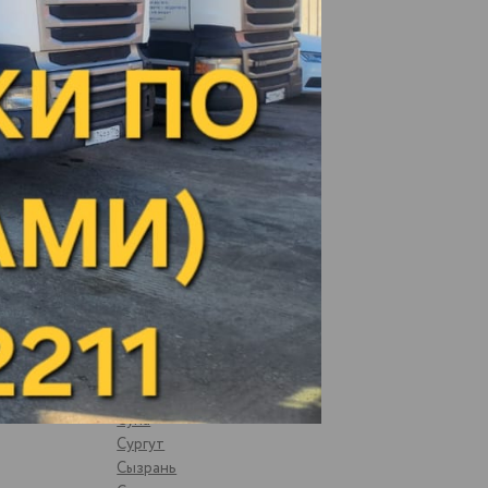
Рыбная Слобода
Рязань
Самара
Санкт-Петербург
Саранск
Сарапул
Саратов
Свердлово, Тоцкий р-он
Сегежа
Сергиев-Посад
Смоленск
Соликамск
Старый Оскол
Стрижи
Суздаль
Суна
Сургут
Сызрань