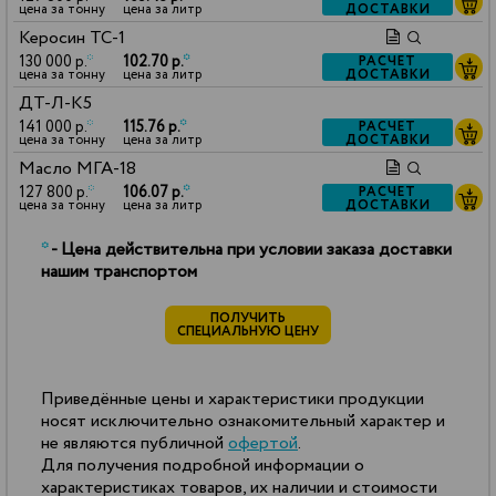
ДОСТАВКИ
цена за тонну
цена за литр
Керосин ТС-1
130 000 р.
*
102.70 р.
*
РАСЧЕТ
ДОСТАВКИ
цена за тонну
цена за литр
ДТ-Л-К5
141 000 р.
*
115.76 р.
*
РАСЧЕТ
ДОСТАВКИ
цена за тонну
цена за литр
Масло МГА-18
127 800 р.
*
106.07 р.
*
РАСЧЕТ
ДОСТАВКИ
цена за тонну
цена за литр
*
- Цена действительна при условии заказа доставки
нашим транспортом
ПОЛУЧИТЬ
СПЕЦИАЛЬНУЮ ЦЕНУ
Приведённые цены и характеристики продукции
носят исключительно ознакомительный характер и
не являются публичной
офертой
.
Для получения подробной информации о
характеристиках товаров, их наличии и стоимости