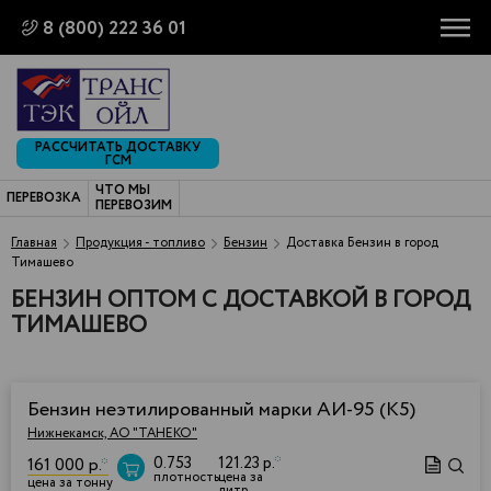
8 (800) 222 36 01
РАССЧИТАТЬ ДОСТАВКУ
ГСМ
ЧТО МЫ
ПЕРЕВОЗКА
ПЕРЕВОЗИМ
Главная
Продукция - топливо
Бензин
Доставка Бензин в город
Тимашево
БЕНЗИН ОПТОМ С ДОСТАВКОЙ В ГОРОД
ТИМАШЕВО
Бензин неэтилированный марки АИ-95 (К5)
Нижнекамск, АО "ТАНЕКО"
0.753
121.23 р.
*
161 000 р.
*
плотность
цена за
цена за тонну
литр