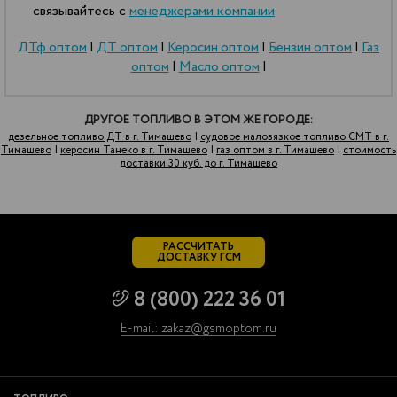
связывайтесь с
менеджерами компании
ДТф оптом
|
ДТ оптом
|
Керосин оптом
|
Бензин оптом
|
Газ
оптом
|
Масло оптом
|
ДРУГОЕ ТОПЛИВО В ЭТОМ ЖЕ ГОРОДЕ:
дезельное топливо ДТ в г. Тимашево
|
судовое маловязкое топливо СМТ в г.
Тимашево
|
керосин Танеко в г. Тимашево
|
газ оптом в г. Тимашево
|
стоимость
доставки 30 куб. до г. Тимашево
РАССЧИТАТЬ
ДОСТАВКУ ГСМ
8 (800) 222 36 01
E-mail: zakaz@gsmoptom.ru