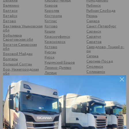
Балахна
Кирово-Чепецк
Ромоданово
Балезино
Ковров
Рыбинск
Балтаси
Королев
Рыбная Слобода
Батайск
Кострома
Рязань
Батово
Котлас
Самара
Бахтеевка Ульяновская
Котово
Санкт-Петербург
обл
Кошки
Саранск
Бобылевка
Красноуфимск
Сарапул
Саратовская обл
Красноярск
Саратов
Богатое Самарская
Кстово
Свердлово, Тоцкий р-
обл
он
Курган
Боковой Майдан
Сегежа
Курск
Болгары
Сергиев-Посад
Кушумский Ершов
Большой Солтан
Смоленск
Ликино-Дулёво
Бор, Нижегородская
Соликамск
Липецк
обл
Старый Оскол
Лыткарино
Брыковка
Стрижи
Люберцы
Брянск
Суздаль
Магнитогорск
Бугульма
Суна
Малая Вишера
Бузулук
Сургут
Малая Пурга
Буинск
Сызрань
Менделеевск
Варна
Сыктывкар
Можайск
Верхние Татышлы
Тамбов
Можга
Верхняя Мактама
Тверь
Москва
Верхошижемье
Темрюк
Мулянка
Владимир
Тимашево