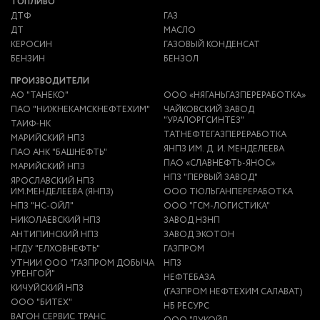
ТОПЛИВО
ДТФ
ГАЗ
ДТ
МАСЛО
КЕРОСИН
ГАЗОВЫЙ КОНДЕНСАТ
БЕНЗИН
БЕНЗОЛ
ПРОИЗВОДИТЕЛИ
АО "ТАНЕКО"
ООО «НЯГАНЬГАЗПЕРЕРАБОТКА»
ПАО "НИЖНЕКАМСКНЕФТЕХИМ"
ЧАЙКОВСКИЙ ЗАВОД
"УРАЛОРГСИНТЕЗ"
ТАИФ-НК
ТАТНЕФТЕГАЗПЕРЕРАБОТКА
МАРИЙСКИЙ НПЗ
ЯНПЗ ИМ. Д. И. МЕНДЕЛЕЕВА
ПАО АНК "БАШНЕФТЬ"
ПАО «СЛАВНЕФТЬ-ЯНОС»
МАРИЙСКИЙ НПЗ
НПЗ "ПЕРВЫЙ ЗАВОД"
ЯРОСЛАВСКИЙ НПЗ
ИМ.МЕНДЕЛЕЕВА (ЯНПЗ)
ООО ТЮЛЬГАНПЕРЕРАБОТКА
НПЗ "НС-ОЙЛ"
ООО "ГСМ-ЛОГИСТИКА"
НИКОЛАЕВСКИЙ НПЗ
ЗАВОД НЗНП
АНТИПИНСКИЙ НПЗ
ЗАВОД ЭКОТОН
НГДУ "ЕЛХОВНЕФТЬ"
ГАЗПРОМ
УТНИИ ООО "ГАЗПРОМ ДОБЫЧА
НПЗ
УРЕНГОЙ"
НЕФТЕБАЗА
КИЧУЙСКИЙ НПЗ
(ГАЗПРОМ НЕФТЕХИМ САЛАВАТ)
ООО "БИТЕХ"
НБ РЕСУРС
ВАГОН СЕРВИС ТРАНС