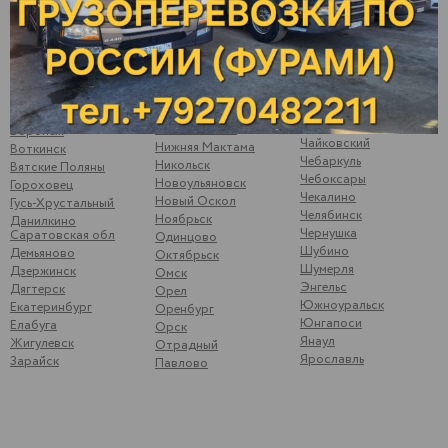
Муром
Волгоград
Тольятти
Набережные Челны
Волжск
Ува
Невьянск
Волжский
Ульяновск
Нефтеюганск
Вологда
Усть-Катав
Нижневартовск
Волоколамск
Уфа
Нижнекамск
Волчанка
Ухта
Нижний Новгород
Вольск
Цильна
Нижний Тагил
Воронеж
Чайковский
Нижняя Мактама
Воткинск
Чебаркуль
Никольск
Вятские Поляны
Чебоксары
Новоульяновск
Гороховец
Чекалино
Новый Оскол
Гусь-Хрустальный
Челябинск
Ноябрьск
Данилкино
Чернушка
Саратовская обл
Одинцово
Шубино
Демьяново
Октябрьск
Шумерля
Дзержинск
Омск
Энгельс
Дягтерск
Орел
Южноуральск
Екатеринбург
Оренбург
Юнгапоси
Елабуга
Орск
Янаул
Жигулевск
Отрадный
Ярославль
Зарайск
Павлово