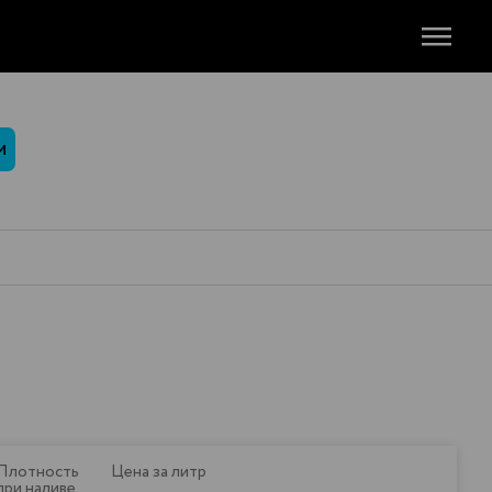
М
Плотность
Цена за литр
при наливе