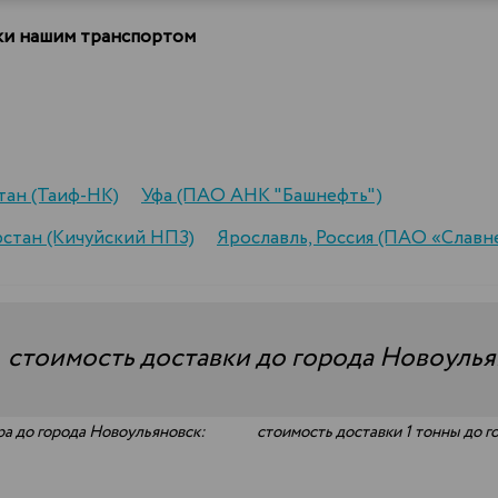
вки нашим транспортом
тан (Таиф-НК)
Уфа (ПАО АНК "Башнефть")
рстан (Кичуйский НПЗ)
Ярославль, Россия (ПАО «Слав
—
стоимость доставки до города Новоулья
ра до города Новоульяновск:
стоимость доставки 1 тонны до г