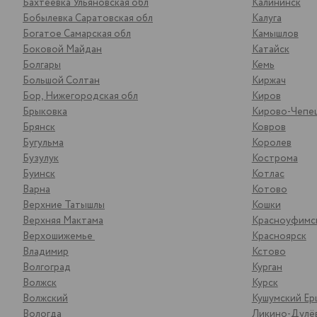
Бахтеевка Ульяновская обл
Калининск
Бобылевка Саратовская обл
Калуга
Богатое Самарская обл
Камышлов
Боковой Майдан
Катайск
Болгары
Кемь
Большой Солтан
Киржач
Бор, Нижегородская обл
Киров
Брыковка
Кирово-Чепе
Брянск
Ковров
Бугульма
Королев
Бузулук
Кострома
Буинск
Котлас
Варна
Котово
Верхние Татышлы
Кошки
Верхняя Мактама
Красноуфимс
Верхошижемье
Красноярск
Владимир
Кстово
Волгоград
Курган
Волжск
Курск
Волжский
Кушумский Ер
Вологда
Ликино-Дулё