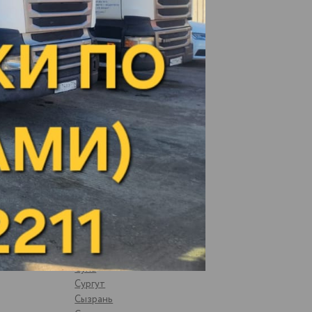
Рыбная Слобода
Рязань
Самара
Санкт-Петербург
Саранск
Сарапул
Саратов
Свердлово, Тоцкий р-он
Сегежа
Сергиев-Посад
Смоленск
Соликамск
Старый Оскол
Стрижи
Суздаль
Суна
Сургут
Сызрань