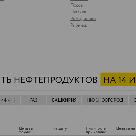
Псков
Пугачев
Ромоданово
к
Рыбинск
ТЬ НЕФТЕПРОДУКТОВ
НА 14 
АИФ-НК
ГАЗ
БАШКИРИЯ
НИЖ.НОВГОРОД
Цена за
На дату
Плотность
Цена за ли
тонну
*
при наливе