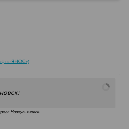
нефть-ЯНОС»)
новск:
орода Новоульяновск: