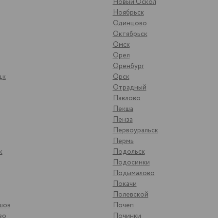
Новый Оскол
Ноябрьск
Одинцово
Октябрьск
Омск
Орел
Оренбург
цк
Орск
Отрадный
Павлово
Пекша
Пенза
Первоуральск
Пермь
к
Подольск
Подосинки
Подымалово
Покачи
Полевской
шов
Почеп
во
Починки