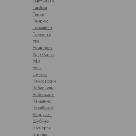
Сыктывкар
Тамбов
Тверь
Темрюк
Тимашево
Тольятти
Ува
Ульяновск
Усть-Катав
Уфа
Ухта
Цильна
Чайковский
Чебаркуль
Чебоксары
Чекалино
Челябинск
Чернушка
Шубино
Шумерля
Энгельс