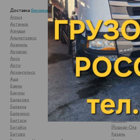
Доставка
бензина оптом
Агрыз
Воткинск
Актаныш
Вятские Пол
Алнаши
Гороховец
Альметьевск
Гусь-Хрустал
Арамиль
Данилкино Са
Арзамас
Демьяново
Арск
Дзержинск
Арти
Дягтерск
Архангельск
Екатеринбург
Аша
Елабуга
Бавлы
Жигулевск
Бакуры
Зарайск
Балаково
Зеленодольс
Балахна
Златоуст
Балезино
Иваново
Балтаси
Ижевск
Батайск
Йошкар-Ола
Батово
Казань