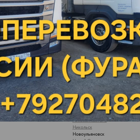
Малая Вишера
яны
Малая Пурга
Менделеевск
ьный
Можайск
ратовская обл
Можга
Москва
Мулянка
Муром
Набережные Челны
Невьянск
Нефтеюганск
Нижневартовск
к
Нижнекамск
Нижний Новгород
Нижний Тагил
Нижняя Мактама
Никольск
Новоульяновск