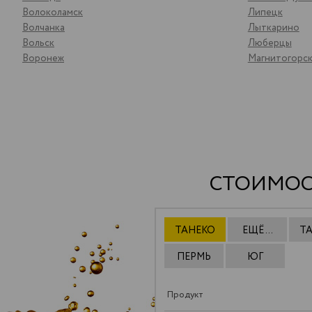
Волоколамск
Липецк
Волчанка
Лыткарино
Вольск
Люберцы
Воронеж
Магнитогорс
СТОИМОС
ТАНЕКО
ЕЩЁ ...
Т
ПЕРМЬ
ЮГ
Продукт