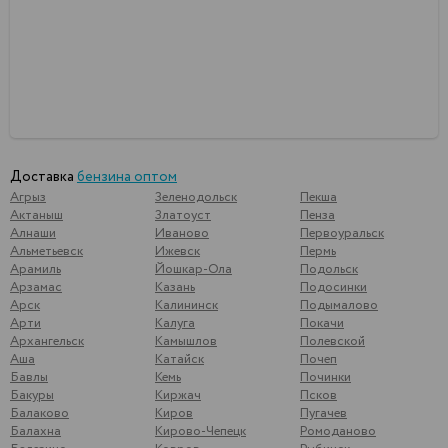
Доставка
бензина оптом
Агрыз
Зеленодольск
Пекша
Актаныш
Златоуст
Пенза
Алнаши
Иваново
Первоуральск
Альметьевск
Ижевск
Пермь
Арамиль
Йошкар-Ола
Подольск
Арзамас
Казань
Подосинки
Арск
Калининск
Подымалово
Арти
Калуга
Покачи
Архангельск
Камышлов
Полевской
Аша
Катайск
Почеп
Бавлы
Кемь
Починки
Бакуры
Киржач
Псков
Балаково
Киров
Пугачев
Балахна
Кирово-Чепецк
Ромоданово