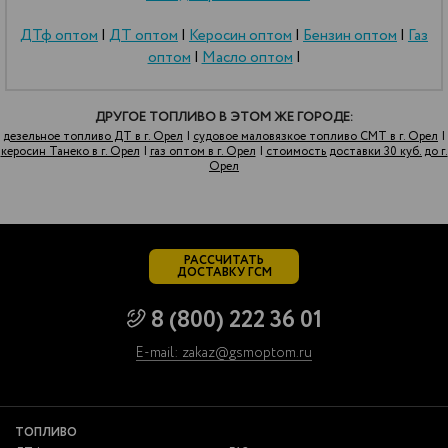
ДТф оптом
|
ДТ оптом
|
Керосин оптом
|
Бензин оптом
|
Газ
оптом
|
Масло оптом
|
ДРУГОЕ ТОПЛИВО В ЭТОМ ЖЕ ГОРОДЕ:
дезельное топливо ДТ в г. Орел
|
судовое маловязкое топливо СМТ в г. Орел
|
керосин Танеко в г. Орел
|
газ оптом в г. Орел
|
стоимость доставки 30 куб. до г.
Орел
РАССЧИТАТЬ
ДОСТАВКУ ГСМ
8 (800) 222 36 01
E-mail: zakaz@gsmoptom.ru
ТОПЛИВО