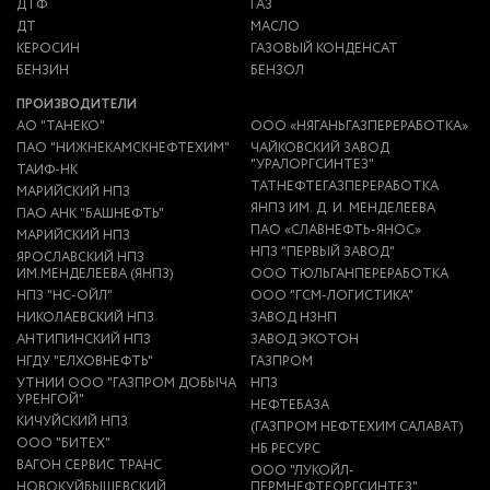
ДТФ
ГАЗ
ДТ
МАСЛО
КЕРОСИН
ГАЗОВЫЙ КОНДЕНСАТ
БЕНЗИН
БЕНЗОЛ
ПРОИЗВОДИТЕЛИ
АО "ТАНЕКО"
ООО «НЯГАНЬГАЗПЕРЕРАБОТКА»
ПАО "НИЖНЕКАМСКНЕФТЕХИМ"
ЧАЙКОВСКИЙ ЗАВОД
"УРАЛОРГСИНТЕЗ"
ТАИФ-НК
ТАТНЕФТЕГАЗПЕРЕРАБОТКА
МАРИЙСКИЙ НПЗ
ЯНПЗ ИМ. Д. И. МЕНДЕЛЕЕВА
ПАО АНК "БАШНЕФТЬ"
ПАО «СЛАВНЕФТЬ-ЯНОС»
МАРИЙСКИЙ НПЗ
НПЗ "ПЕРВЫЙ ЗАВОД"
ЯРОСЛАВСКИЙ НПЗ
ИМ.МЕНДЕЛЕЕВА (ЯНПЗ)
ООО ТЮЛЬГАНПЕРЕРАБОТКА
НПЗ "НС-ОЙЛ"
ООО "ГСМ-ЛОГИСТИКА"
НИКОЛАЕВСКИЙ НПЗ
ЗАВОД НЗНП
АНТИПИНСКИЙ НПЗ
ЗАВОД ЭКОТОН
НГДУ "ЕЛХОВНЕФТЬ"
ГАЗПРОМ
УТНИИ ООО "ГАЗПРОМ ДОБЫЧА
НПЗ
УРЕНГОЙ"
НЕФТЕБАЗА
КИЧУЙСКИЙ НПЗ
(ГАЗПРОМ НЕФТЕХИМ САЛАВАТ)
ООО "БИТЕХ"
НБ РЕСУРС
ВАГОН СЕРВИС ТРАНС
ООО "ЛУКОЙЛ-
НОВОКУЙБЫШЕВСКИЙ
ПЕРМНЕФТЕОРГСИНТЕЗ"