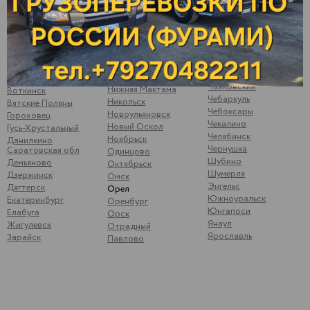
Набережные Челны
Волжск
Ува
Невьянск
Волжский
Ульяновск
Нефтеюганск
Вологда
Усть-Катав
Нижневартовск
Волоколамск
Уфа
Нижнекамск
Волчанка
Ухта
Нижний Новгород
Вольск
Цильна
Нижний Тагил
Воронеж
Чайковский
Нижняя Мактама
Воткинск
Чебаркуль
Никольск
Вятские Поляны
Чебоксары
Новоульяновск
Гороховец
Чекалино
Новый Оскол
Гусь-Хрустальный
Челябинск
Ноябрьск
Данилкино
Чернушка
Саратовская обл
Одинцово
Шубино
Демьяново
Октябрьск
Шумерля
Дзержинск
Омск
Энгельс
Дягтерск
Орел
Южноуральск
Екатеринбург
Оренбург
Юнгапоси
Елабуга
Орск
Янаул
Жигулевск
Отрадный
Ярославль
Зарайск
Павлово