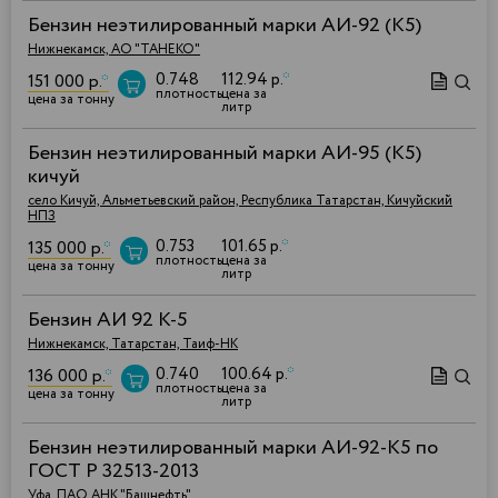
Бензин неэтилированный марки АИ-92 (К5)
Нижнекамск, АО "ТАНЕКО"
0.748
112.94 р.
*
151 000 р.
*
плотность
цена за
цена за тонну
литр
Бензин неэтилированный марки АИ-95 (К5)
кичуй
село Кичуй, Альметьевский район, Республика Татарстан, Кичуйский
НПЗ
0.753
101.65 р.
*
135 000 р.
*
плотность
цена за
цена за тонну
литр
Бензин АИ 92 К-5
Нижнекамск, Татарстан, Таиф-НК
0.740
100.64 р.
*
136 000 р.
*
плотность
цена за
цена за тонну
литр
Бензин неэтилированный марки АИ-92-К5 по
ГОСТ Р 32513-2013
Уфа, ПАО АНК "Башнефть"