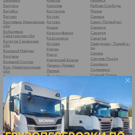
Балезино
Ковров
Рыбинск
Балтаси
Королев
Рыбная Слобода
Батайск
Кострома
Рязань
Батово
Котлас
Самара
Бахтеевка Ульяновская
Котово
Санкт-Петербург
обл
Кошки
Саранск
Бобылевка
Красноуфимск
Сарапул
Саратовская обл
Красноярск
Саратов
Богатое Самарская
Кстово
Свердлово, Тоцкий р-
обл
он
Курган
Боковой Майдан
Сегежа
Курск
Болгары
Сергиев-Посад
Кушумский Ершов
Большой Солтан
Смоленск
Ликино-Дулёво
Бор, Нижегородская
Соликамск
Липецк
обл
Старый Оскол
Лыткарино
Брыковка
Стрижи
Люберцы
Брянск
Суздаль
Магнитогорск
Бугульма
Суна
Малая Вишера
Бузулук
Сургут
Малая Пурга
Буинск
Сызрань
Менделеевск
Варна
Сыктывкар
Можайск
Верхние Татышлы
Тамбов
Можга
Верхняя Мактама
Тверь
Москва
Верхошижемье
Темрюк
Мулянка
Владимир
Тимашево
Муром
Волгоград
Тольятти