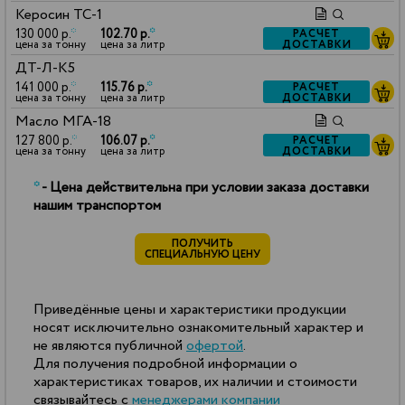
Керосин ТС-1
130 000 р.
*
102.70 р.
*
РАСЧЕТ
ДОСТАВКИ
цена за тонну
цена за литр
ДТ-Л-К5
141 000 р.
*
115.76 р.
*
РАСЧЕТ
ДОСТАВКИ
цена за тонну
цена за литр
Масло МГА-18
127 800 р.
*
106.07 р.
*
РАСЧЕТ
ДОСТАВКИ
цена за тонну
цена за литр
*
- Цена действительна при условии заказа доставки
нашим транспортом
ПОЛУЧИТЬ
СПЕЦИАЛЬНУЮ ЦЕНУ
Приведённые цены и характеристики продукции
носят исключительно ознакомительный характер и
не являются публичной
офертой
.
Для получения подробной информации о
характеристиках товаров, их наличии и стоимости
связывайтесь с
менеджерами компании