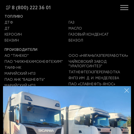
8 (800) 222 36 01
ТОПЛИВО
ДТФ
ГАЗ
ДТ
МАСЛО
КЕРОСИН
ГАЗОВЫЙ КОНДЕНСАТ
БЕНЗИН
БЕНЗОЛ
ПРОИЗВОДИТЕЛИ
АО "ТАНЕКО"
ООО «НЯГАНЬГАЗПЕРЕРАБОТКА»
ПАО "НИЖНЕКАМСКНЕФТЕХИМ"
ЧАЙКОВСКИЙ ЗАВОД
"УРАЛОРГСИНТЕЗ"
ТАИФ-НК
ТАТНЕФТЕГАЗПЕРЕРАБОТКА
МАРИЙСКИЙ НПЗ
ЯНПЗ ИМ. Д. И. МЕНДЕЛЕЕВА
ПАО АНК "БАШНЕФТЬ"
ПАО «СЛАВНЕФТЬ-ЯНОС»
МАРИЙСКИЙ НПЗ
НПЗ "ПЕРВЫЙ ЗАВОД"
ЯРОСЛАВСКИЙ НПЗ
ИМ.МЕНДЕЛЕЕВА (ЯНПЗ)
ООО ТЮЛЬГАНПЕРЕРАБОТКА
НПЗ "НС-ОЙЛ"
ООО "ГСМ-ЛОГИСТИКА"
НИКОЛАЕВСКИЙ НПЗ
ЗАВОД НЗНП
АНТИПИНСКИЙ НПЗ
ЗАВОД ЭКОТОН
НГДУ "ЕЛХОВНЕФТЬ"
ГАЗПРОМ
УТНИИ ООО "ГАЗПРОМ ДОБЫЧА
НПЗ
УРЕНГОЙ"
НЕФТЕБАЗА