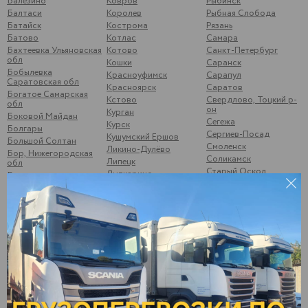
Балезино
Ковров
Рыбинск
Балтаси
Королев
Рыбная Слобода
Батайск
Кострома
Рязань
Батово
Котлас
Самара
Бахтеевка Ульяновская
Котово
Санкт-Петербург
обл
Кошки
Саранск
Бобылевка
Красноуфимск
Сарапул
Саратовская обл
Красноярск
Саратов
Богатое Самарская
Кстово
Свердлово, Тоцкий р-
обл
он
Курган
Боковой Майдан
Сегежа
Курск
Болгары
Сергиев-Посад
Кушумский Ершов
Большой Солтан
Смоленск
Ликино-Дулёво
Бор, Нижегородская
Соликамск
Липецк
обл
Старый Оскол
Лыткарино
Брыковка
Стрижи
Люберцы
Брянск
Суздаль
Магнитогорск
Бугульма
Суна
Малая Вишера
Бузулук
Сургут
Малая Пурга
Буинск
Сызрань
Менделеевск
Варна
Сыктывкар
Можайск
Верхние Татышлы
Тамбов
Можга
Верхняя Мактама
Тверь
Москва
Верхошижемье
Темрюк
Мулянка
Владимир
Тимашево
Муром
Волгоград
Тольятти