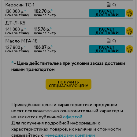
Керосин ТС-1
130 000 р.
*
102.70 р.
*
РАСЧЕТ
ДОСТАВКИ
цена за тонну
цена за литр
ДТ-Л-К5
141 000 р.
*
115.76 р.
*
РАСЧЕТ
ДОСТАВКИ
цена за тонну
цена за литр
Масло МГА-18
127 800 р.
*
106.07 р.
*
РАСЧЕТ
ДОСТАВКИ
цена за тонну
цена за литр
*
- Цена действительна при условии заказа доставки
нашим транспортом
ПОЛУЧИТЬ
СПЕЦИАЛЬНУЮ ЦЕНУ
Приведённые цены и характеристики продукции
носят исключительно ознакомительный характер и
не являются публичной
офертой
.
Для получения подробной информации о
характеристиках товаров, их наличии и стоимости
связывайтесь с
менеджерами компании