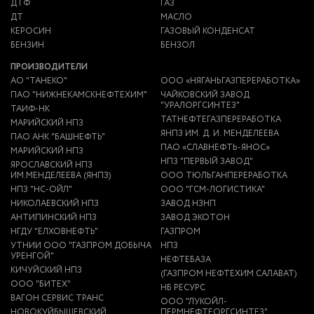
ДТФ
ГАЗ
ДТ
МАСЛО
КЕРОСИН
ГАЗОВЫЙ КОНДЕНСАТ
БЕНЗИН
БЕНЗОЛ
ПРОИЗВОДИТЕЛИ
АО "ТАНЕКО"
ООО «НЯГАНЬГАЗПЕРЕРАБОТКА»
ПАО "НИЖНЕКАМСКНЕФТЕХИМ"
ЧАЙКОВСКИЙ ЗАВОД
"УРАЛОРГСИНТЕЗ"
ТАИФ-НК
ТАТНЕФТЕГАЗПЕРЕРАБОТКА
МАРИЙСКИЙ НПЗ
ЯНПЗ ИМ. Д. И. МЕНДЕЛЕЕВА
ПАО АНК "БАШНЕФТЬ"
ПАО «СЛАВНЕФТЬ-ЯНОС»
МАРИЙСКИЙ НПЗ
НПЗ "ПЕРВЫЙ ЗАВОД"
ЯРОСЛАВСКИЙ НПЗ
ИМ.МЕНДЕЛЕЕВА (ЯНПЗ)
ООО ТЮЛЬГАНПЕРЕРАБОТКА
НПЗ "НС-ОЙЛ"
ООО "ГСМ-ЛОГИСТИКА"
НИКОЛАЕВСКИЙ НПЗ
ЗАВОД НЗНП
АНТИПИНСКИЙ НПЗ
ЗАВОД ЭКОТОН
НГДУ "ЕЛХОВНЕФТЬ"
ГАЗПРОМ
УТНИИ ООО "ГАЗПРОМ ДОБЫЧА
НПЗ
УРЕНГОЙ"
НЕФТЕБАЗА
КИЧУЙСКИЙ НПЗ
(ГАЗПРОМ НЕФТЕХИМ САЛАВАТ)
ООО "БИТЕХ"
НБ РЕСУРС
ВАГОН СЕРВИС ТРАНС
ООО "ЛУКОЙЛ-
НОВОКУЙБЫШЕВСКИЙ
ПЕРМНЕФТЕОРГСИНТЕЗ"