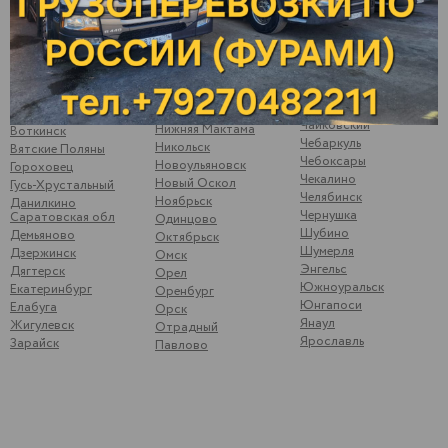
Набережные Челны
Волжск
Ува
Невьянск
Волжский
Ульяновск
Нефтеюганск
Вологда
Усть-Катав
Нижневартовск
Волоколамск
Уфа
Нижнекамск
Волчанка
Ухта
Нижний Новгород
Вольск
Цильна
Нижний Тагил
Воронеж
Чайковский
Нижняя Мактама
Воткинск
Чебаркуль
Никольск
Вятские Поляны
Чебоксары
Новоульяновск
Гороховец
Чекалино
Новый Оскол
Гусь-Хрустальный
Челябинск
Ноябрьск
Данилкино
Чернушка
Саратовская обл
Одинцово
Шубино
Демьяново
Октябрьск
Шумерля
Дзержинск
Омск
Энгельс
Дягтерск
Орел
Южноуральск
Екатеринбург
Оренбург
Юнгапоси
Елабуга
Орск
Янаул
Жигулевск
Отрадный
Ярославль
Зарайск
Павлово