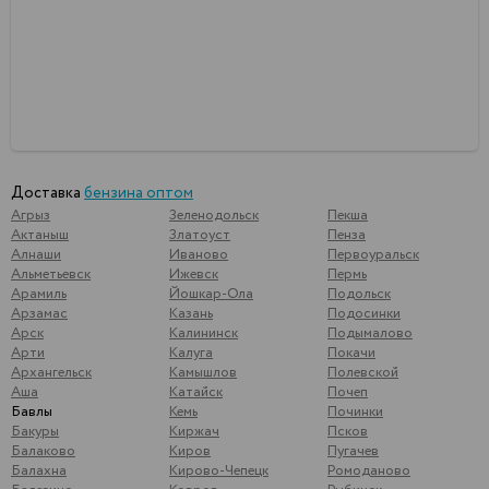
Доставка
бензина оптом
Агрыз
Зеленодольск
Пекша
Актаныш
Златоуст
Пенза
Алнаши
Иваново
Первоуральск
Альметьевск
Ижевск
Пермь
Арамиль
Йошкар-Ола
Подольск
Арзамас
Казань
Подосинки
Арск
Калининск
Подымалово
Арти
Калуга
Покачи
Архангельск
Камышлов
Полевской
Аша
Катайск
Почеп
Бавлы
Кемь
Починки
Бакуры
Киржач
Псков
Балаково
Киров
Пугачев
Балахна
Кирово-Чепецк
Ромоданово