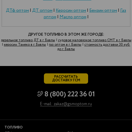
ДТф оптом
|
ДТ оптом
|
Керосин оптом
|
Бензин оптом
|
Газ
оптом
|
Масло оптом
|
ДРУГОЕ ТОПЛИВО В ЭТОМ ЖЕ ГОРОДЕ:
дезельное топливо ДТ в г. Бавлы
|
судовое маловязкое топливо СМТ в г. Бавлы
|
керосин Танеко в г. Бавлы
|
газ оптом в г. Бавлы
|
стоимость доставки 30 куб.
до г. Бавлы
РАССЧИТАТЬ
ДОСТАВКУ ГСМ
8 (800) 222 36 01
E-mail: zakaz@gsmoptom.ru
ТОПЛИВО