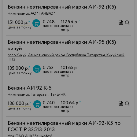
Бензин неэтилированный марки АИ-92 (К5)
Нижнекамск, АО "ТАНЕКО"
0.748
112.94 р.
*
151 000 р.
*
плотность
цена за
цена за тонну
литр
Бензин неэтилированный марки АИ-95 (К5)
кичуй
село Кичуй, Альметьевский район, Республика Татарстан, Кичуйский
НПЗ
0.753
101.65 р.
*
135 000 р.
*
плотность
цена за
цена за тонну
литр
Бензин АИ 92 К-5
Нижнекамск, Татарстан, Таиф-НК
0.740
100.64 р.
*
136 000 р.
*
плотность
цена за
цена за тонну
литр
Бензин неэтилированный марки АИ-92-К5 по
ГОСТ Р 32513-2013
Уфа, ПАО АНК "Башнефть"