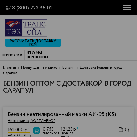
8 (800) 222 36 01
РАССЧИТАТЬ ДОСТАВКУ
ГСМ
ЧТО МЫ
ПЕРЕВОЗКА
ПЕРЕВОЗИМ
Главная
Продукция - топливо
Бензин
Доставка Бензин в город
Сарапул
БЕНЗИН ОПТОМ С ДОСТАВКОЙ В ГОРОД
САРАПУЛ
Бензин неэтилированный марки АИ-95 (К5)
Нижнекамск, АО "ТАНЕКО"
0.753
121.23 р.
*
161 000 р.
*
плотность
цена за
цена за тонну
литр