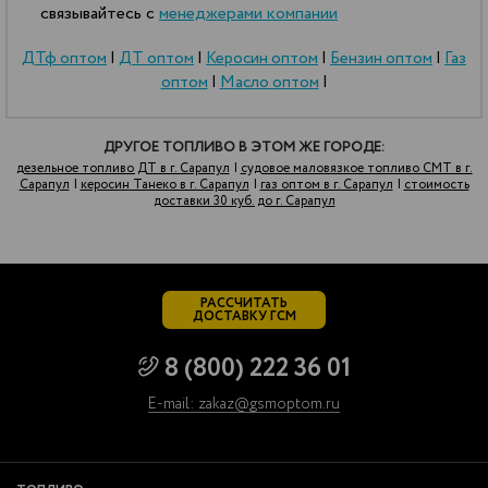
связывайтесь с
менеджерами компании
ДТф оптом
|
ДТ оптом
|
Керосин оптом
|
Бензин оптом
|
Газ
оптом
|
Масло оптом
|
ДРУГОЕ ТОПЛИВО В ЭТОМ ЖЕ ГОРОДЕ:
дезельное топливо ДТ в г. Сарапул
|
судовое маловязкое топливо СМТ в г.
Сарапул
|
керосин Танеко в г. Сарапул
|
газ оптом в г. Сарапул
|
стоимость
доставки 30 куб. до г. Сарапул
РАССЧИТАТЬ
ДОСТАВКУ ГСМ
8 (800) 222 36 01
E-mail: zakaz@gsmoptom.ru