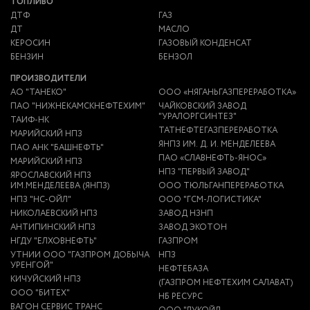
ТОПЛИВО
ДТФ
ГАЗ
ДТ
МАСЛО
КЕРОСИН
ГАЗОВЫЙ КОНДЕНСАТ
БЕНЗИН
БЕНЗОЛ
ПРОИЗВОДИТЕЛИ
АО "ТАНЕКО"
ООО «НЯГАНЬГАЗПЕРЕРАБОТКА»
ПАО "НИЖНЕКАМСКНЕФТЕХИМ"
ЧАЙКОВСКИЙ ЗАВОД
"УРАЛОРГСИНТЕЗ"
ТАИФ-НК
ТАТНЕФТЕГАЗПЕРЕРАБОТКА
МАРИЙСКИЙ НПЗ
ЯНПЗ ИМ. Д. И. МЕНДЕЛЕЕВА
ПАО АНК "БАШНЕФТЬ"
ПАО «СЛАВНЕФТЬ-ЯНОС»
МАРИЙСКИЙ НПЗ
НПЗ "ПЕРВЫЙ ЗАВОД"
ЯРОСЛАВСКИЙ НПЗ
ИМ.МЕНДЕЛЕЕВА (ЯНПЗ)
ООО ТЮЛЬГАНПЕРЕРАБОТКА
НПЗ "НС-ОЙЛ"
ООО "ГСМ-ЛОГИСТИКА"
НИКОЛАЕВСКИЙ НПЗ
ЗАВОД НЗНП
АНТИПИНСКИЙ НПЗ
ЗАВОД ЭКОТОН
НГДУ "ЕЛХОВНЕФТЬ"
ГАЗПРОМ
УТНИИ ООО "ГАЗПРОМ ДОБЫЧА
НПЗ
УРЕНГОЙ"
НЕФТЕБАЗА
КИЧУЙСКИЙ НПЗ
(ГАЗПРОМ НЕФТЕХИМ САЛАВАТ)
ООО "БИТЕХ"
НБ РЕСУРС
ВАГОН СЕРВИС ТРАНС