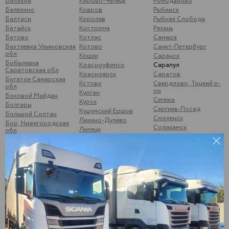
Балахна
Кирово-Чепецк
Ромоданово
Балезино
Ковров
Рыбинск
Балтаси
Королев
Рыбная Слобода
Батайск
Кострома
Рязань
Батово
Котлас
Самара
Бахтеевка Ульяновская
Котово
Санкт-Петербург
обл
Кошки
Саранск
Бобылевка
Красноуфимск
Сарапул
Саратовская обл
Красноярск
Саратов
Богатое Самарская
Кстово
Свердлово, Тоцкий р-
обл
он
Курган
Боковой Майдан
Сегежа
Курск
Болгары
Сергиев-Посад
Кушумский Ершов
Большой Солтан
Смоленск
Ликино-Дулёво
Бор, Нижегородская
Соликамск
Липецк
обл
Старый Оскол
Лыткарино
Брыковка
Стрижи
Люберцы
Брянск
Суздаль
Магнитогорск
Бугульма
Суна
Малая Вишера
Бузулук
Сургут
Малая Пурга
Буинск
Сызрань
Менделеевск
Варна
Сыктывкар
Можайск
Верхние Татышлы
Тамбов
Можга
Верхняя Мактама
Тверь
Москва
Верхошижемье
Темрюк
Мулянка
Владимир
Тимашево