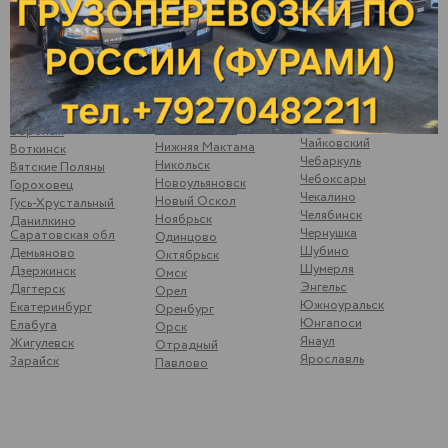
Муром
Волгоград
Тольятти
Набережные Челны
Волжск
Ува
Невьянск
Волжский
Ульяновск
Нефтеюганск
Вологда
Усть-Катав
Нижневартовск
Волоколамск
Уфа
Нижнекамск
Волчанка
Ухта
Нижний Новгород
Вольск
Цильна
Нижний Тагил
Воронеж
Чайковский
Нижняя Мактама
Воткинск
Чебаркуль
Никольск
Вятские Поляны
Чебоксары
Новоульяновск
Гороховец
Чекалино
Новый Оскол
Гусь-Хрустальный
Челябинск
Ноябрьск
Данилкино
Чернушка
Саратовская обл
Одинцово
Шубино
Демьяново
Октябрьск
Шумерля
Дзержинск
Омск
Энгельс
Дягтерск
Орел
Южноуральск
Екатеринбург
Оренбург
Юнгапоси
Елабуга
Орск
Янаул
Жигулевск
Отрадный
Ярославль
Зарайск
Павлово