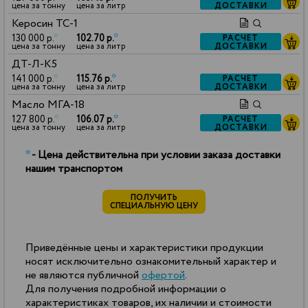
ДОСТАВКИ
цена за тонну
цена за литр
Керосин ТС-1
130 000 р.
*
102.70 р.
*
РАСЧЕТ
ДОСТАВКИ
цена за тонну
цена за литр
ДТ-Л-К5
141 000 р.
*
115.76 р.
*
РАСЧЕТ
ДОСТАВКИ
цена за тонну
цена за литр
Масло МГА-18
127 800 р.
*
106.07 р.
*
РАСЧЕТ
ДОСТАВКИ
цена за тонну
цена за литр
*
- Цена действительна при условии заказа доставки
нашим транспортом
ПОЛУЧИТЬ
СПЕЦИАЛЬНУЮ ЦЕНУ
Приведённые цены и характеристики продукции
носят исключительно ознакомительный характер и
не являются публичной
офертой
.
Для получения подробной информации о
характеристиках товаров, их наличии и стоимости