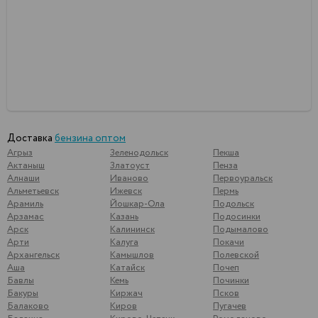
Доставка
бензина оптом
Агрыз
Зеленодольск
Пекша
Актаныш
Златоуст
Пенза
Алнаши
Иваново
Первоуральск
Альметьевск
Ижевск
Пермь
Арамиль
Йошкар-Ола
Подольск
Арзамас
Казань
Подосинки
Арск
Калининск
Подымалово
Арти
Калуга
Покачи
Архангельск
Камышлов
Полевской
Аша
Катайск
Почеп
Бавлы
Кемь
Починки
Бакуры
Киржач
Псков
Балаково
Киров
Пугачев