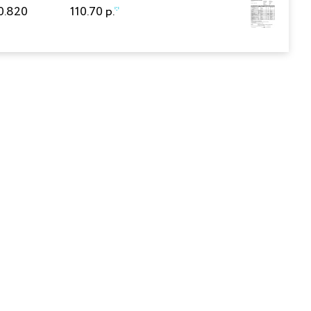
0.820
110.70 р.
*