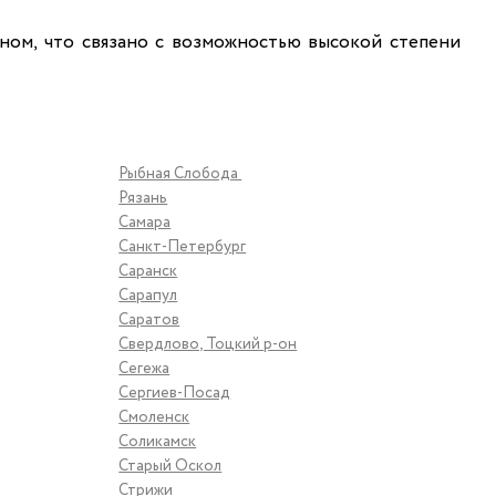
ном, что связано с возможностью высокой степени
Рыбная Слобода
Рязань
Самара
Санкт-Петербург
Саранск
Сарапул
Саратов
Свердлово, Тоцкий р-он
Сегежа
Сергиев-Посад
Смоленск
Соликамск
Старый Оскол
Стрижи