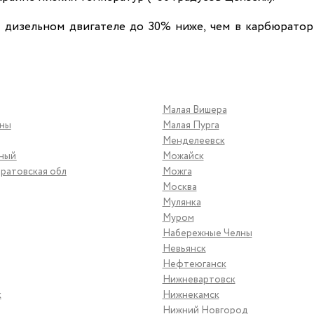
 дизельном двигателе до 30% ниже, чем в карбюратор
Малая Вишера
яны
Малая Пурга
Менделеевск
ьный
Можайск
ратовская обл
Можга
Москва
Мулянка
Муром
Набережные Челны
Невьянск
Нефтеюганск
Нижневартовск
к
Нижнекамск
Нижний Новгород