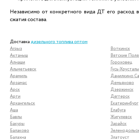
Независимо от конкретного вида ДТ его расход в
сжатия состава.
Доставка
дизельного топлива оптом
Агрыз
Воткинск
Актаныш
Вятские Пол
Алнаши
Гороховец
Альметьевск
Гусь-Хрустал
Арамиль
Данилкино Са
Арзамас
Демьяново
Арск
Дзержинск
Арти
Дягтерск
Архангельск
Екатеринбург
Аша
Елабуга
Бавлы
Жигулевск
Бакуры
Зарайск
Балаково
Зеленодольс
Балахна
Златоуст