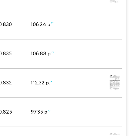
0.830
106.24 р.
*
0.835
106.88 р.
*
0.832
112.32 р.
*
0.825
97.35 р.
*