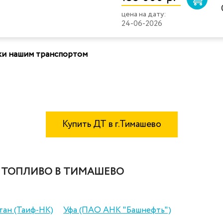
цена на дату:
24-06-2026
вки нашим транспортом
Купить ДТ в г.Тимашево
 ТОПЛИВО В ТИМАШЕВО
тан (Таиф-НК)
Уфа (ПАО АНК "Башнефть")