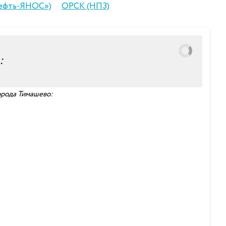
нефть-ЯНОС»)
ОРСК (НПЗ)
:
орода Тимашево: