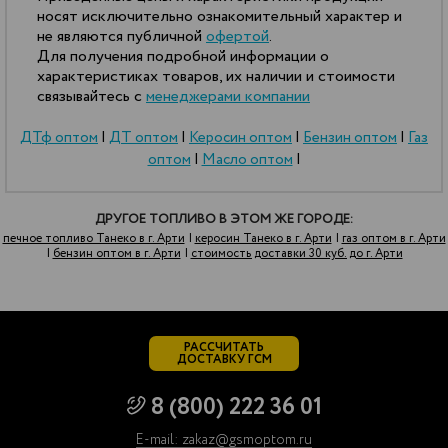
носят исключительно ознакомительный характер и
не являются публичной
офертой
.
Для получения подробной информации о
характеристиках товаров, их наличии и стоимости
связывайтесь с
менеджерами компании
ДТф оптом
|
ДТ оптом
|
Керосин оптом
|
Бензин оптом
|
Газ
оптом
|
Масло оптом
|
ДРУГОЕ ТОПЛИВО В ЭТОМ ЖЕ ГОРОДЕ:
печное топливо Танеко в г. Арти
|
керосин Танеко в г. Арти
|
газ оптом в г. Арти
|
бензин оптом в г. Арти
|
стоимость доставки 30 куб. до г. Арти
РАССЧИТАТЬ
ДОСТАВКУ ГСМ
8 (800) 222 36 01
E-mail: zakaz@gsmoptom.ru