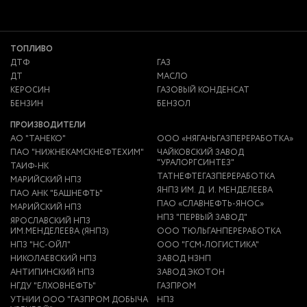
ТОПЛИВО
ДТФ
ГАЗ
ДТ
МАСЛО
КЕРОСИН
ГАЗОВЫЙ КОНДЕНСАТ
БЕНЗИН
БЕНЗОЛ
ПРОИЗВОДИТЕЛИ
АО "ТАНЕКО"
ООО «НЯГАНЬГАЗПЕРЕРАБОТКА»
ПАО "НИЖНЕКАМСКНЕФТЕХИМ"
ЧАЙКОВСКИЙ ЗАВОД
"УРАЛОРГСИНТЕЗ"
ТАИФ-НК
ТАТНЕФТЕГАЗПЕРЕРАБОТКА
МАРИЙСКИЙ НПЗ
ЯНПЗ ИМ. Д. И. МЕНДЕЛЕЕВА
ПАО АНК "БАШНЕФТЬ"
ПАО «СЛАВНЕФТЬ-ЯНОС»
МАРИЙСКИЙ НПЗ
НПЗ "ПЕРВЫЙ ЗАВОД"
ЯРОСЛАВСКИЙ НПЗ
ИМ.МЕНДЕЛЕЕВА (ЯНПЗ)
ООО ТЮЛЬГАНПЕРЕРАБОТКА
НПЗ "НС-ОЙЛ"
ООО "ГСМ-ЛОГИСТИКА"
НИКОЛАЕВСКИЙ НПЗ
ЗАВОД НЗНП
АНТИПИНСКИЙ НПЗ
ЗАВОД ЭКОТОН
НГДУ "ЕЛХОВНЕФТЬ"
ГАЗПРОМ
УТНИИ ООО "ГАЗПРОМ ДОБЫЧА
НПЗ