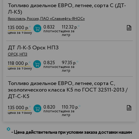
Топливо дизельное ЕВРО, летнее, сорта С (ДТ-
Л-К5)
Ярославль, Россия, ПАО «Славнефть-ЯНОС»
0.832
112.32 р.
*
135 000 р.
*
плотность
цена за
цена за тонну
литр
ДТ Л-К-5 Орск НПЗ
ОРСК, НПЗ
0.825
97.35 р.
*
118 000 р.
*
плотность
цена за
цена за тонну
литр
Топливо дизельное ЕВРО, летнее, сорта С,
экологического класса К5 по ГОСТ 32511-2013 /
ДТ-С-К5
0.820
110.70 р.
*
135 000 р.
*
плотность
цена за
цена за тонну
литр
*
- Цена действительна при условии заказа доставки нашим