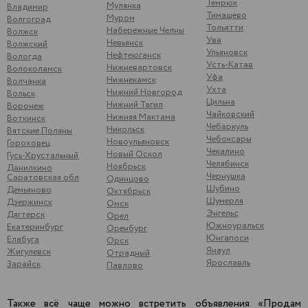
Темрюк
Мулянка
Владимир
Тимашево
Муром
Волгоград
Тольятти
Набережные Челны
Волжск
Ува
Невьянск
Волжский
Ульяновск
Нефтеюганск
Вологда
Усть-Катав
Нижневартовск
Волоколамск
Уфа
Нижнекамск
Волчанка
Ухта
Нижний Новгород
Вольск
Цильна
Нижний Тагил
Воронеж
Чайковский
Нижняя Мактама
Воткинск
Чебаркуль
Никольск
Вятские Поляны
Чебоксары
Новоульяновск
Гороховец
Чекалино
Новый Оскол
Гусь-Хрустальный
Челябинск
Ноябрьск
Данилкино
Чернушка
Саратовская обл
Одинцово
Шубино
Демьяново
Октябрьск
Шумерля
Дзержинск
Омск
Энгельс
Дягтерск
Орел
Южноуральск
Екатеринбург
Оренбург
Юнгапоси
Елабуга
Орск
Янаул
Жигулевск
Отрадный
Ярославль
Зарайск
Павлово
Также всё чаще можно встретить объявления «Продам