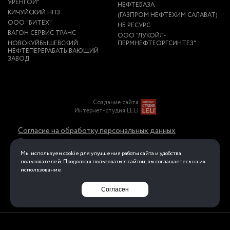
УРЕНГОЙ"
НЕФТЕБАЗА
КИЧУЙСКИЙ НПЗ
(ГАЗПРОМ НЕФТЕХИМ САЛАВАТ)
ООО "БИТЕХ"
НБ РЕСУРС
ВАГОН СЕРВИС ТРАНС
ООО "ЛУКОЙЛ-
НОВОКУЙБЫШЕВСКИЙ
ПЕРМНЕФТЕОРГСИНТЕЗ"
НЕФТЕПЕРЕРАБАТЫВАЮЩИЙ
ЗАВОД
Создание сайта
Интернет-студия LELI
Согласие на обработку персональных данных
Политика конфиденциальности в отношении
обработки персональных данных
Мы используем cookie для улучшения работы сайта и удобства
пользователей. Продолжая пользоваться сайтом, вы соглашаетесь на их
использование.
Перейти на полную версию
Согласен