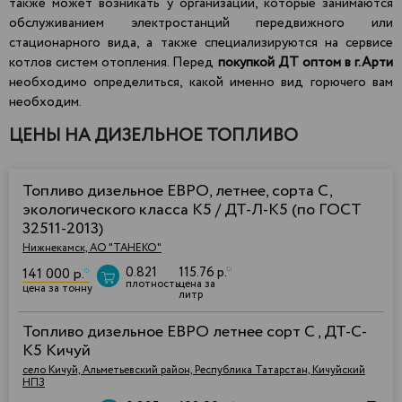
также может возникать у организаций, которые занимаются
обслуживанием электростанций передвижного или
стационарного вида, а также специализируются на сервисе
котлов систем отопления. Перед
покупкой ДТ оптом в г.Арти
необходимо определиться, какой именно вид горючего вам
необходим.
ЦЕНЫ НА ДИЗЕЛЬНОЕ ТОПЛИВО
Топливо дизельное ЕВРО, летнее, сорта С,
экологического класса К5 / ДТ-Л-К5 (по ГОСТ
32511-2013)
Нижнекамск, АО "ТАНЕКО"
0.821
115.76 р.
*
141 000 р.
*
плотность
цена за
цена за тонну
литр
Топливо дизельное ЕВРО летнее сорт C , ДТ-C-
К5 Кичуй
село Кичуй, Альметьевский район, Республика Татарстан, Кичуйский
НПЗ