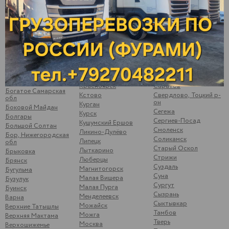
Балаково
Киров
Пугачев
Балахна
Кирово-Чепецк
Ромоданово
Балезино
Ковров
Рыбинск
Балтаси
Королев
Рыбная Слобода
Батайск
Кострома
Рязань
Батово
Котлас
Самара
Бахтеевка Ульяновская
Котово
Санкт-Петербург
обл
Кошки
Саранск
Бобылевка
Красноуфимск
Сарапул
Саратовская обл
Красноярск
Саратов
Богатое Самарская
Кстово
Свердлово, Тоцкий р-
обл
он
Курган
Боковой Майдан
Сегежа
Курск
Болгары
Сергиев-Посад
Кушумский Ершов
Большой Солтан
Смоленск
Ликино-Дулёво
Бор, Нижегородская
Соликамск
Липецк
обл
Старый Оскол
Лыткарино
Брыковка
Стрижи
Люберцы
Брянск
Суздаль
Магнитогорск
Бугульма
Суна
Малая Вишера
Бузулук
Сургут
Малая Пурга
Буинск
Сызрань
Менделеевск
Варна
Сыктывкар
Можайск
Верхние Татышлы
Тамбов
Можга
Верхняя Мактама
Тверь
Москва
Верхошижемье