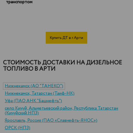
транспортом
Купить ДТ в г.Арти
СТОИМОСТЬ ДОСТАВКИ НА ДИЗЕЛЬНОЕ
ТОПЛИВО В АРТИ
Нижнекамск (АО "ТАНЕКО")
Нижнекамск, Татарстан (Таиф-НК)
Уфа (ПАО АНК "Башнефть")
село Кичуй, Альметьевский район, Республика Татарстан
(Кичуйский НПЗ)
Ярославль, Россия (ПАО «Славнефть-ЯНОС»)
ОРСК (НПЗ)