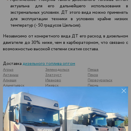
актуальна для его дальнейшего использования в
экстремальных условиях. ДТ этого вида можно применять
для эксплуатации техники в условиях крайне низких
температур (- 50 градусов Цельсия).
Независимо от конкретного вида ДТ его расход в дизельном
двигателе до 30% ниже, чем в карбюраторном, что связано с
возможностью высокой степени сжатия состава.
Доставка
дизельного топлива оптом
Агрыз
Зеленодольск
Пекша
Актаныш
Златоуст
Пенза
Алнаши
Иваново
Первоуральск
Альметьевск
Ижевск
Пермь
Арамиль
Йошкар-Ола
Подольск
Арзамас
Казань
Подосинки
Арск
Калининск
Подымалово
Арти
Калуга
Покачи
Архангельск
Камышлов
Полевской
Аша
Катайск
Почеп
Бавлы
Кемь
Починки
Бакуры
Киржач
Псков