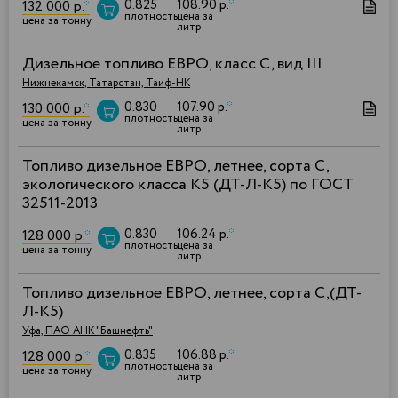
0.825
108.90 р.
*
132 000 р.
*
плотность
цена за
цена за тонну
литр
Дизельное топливо ЕВРО, класс С, вид III
Нижнекамск, Татарстан, Таиф-НК
0.830
107.90 р.
*
130 000 р.
*
плотность
цена за
цена за тонну
литр
Топливо дизельное ЕВРО, летнее, сорта C,
экологического класса К5 (ДТ-Л-К5) по ГОСТ
32511-2013
0.830
106.24 р.
*
128 000 р.
*
плотность
цена за
цена за тонну
литр
Топливо дизельное ЕВРО, летнее, сорта С,(ДТ-
Л-К5)
Уфа, ПАО АНК "Башнефть"
0.835
106.88 р.
*
128 000 р.
*
плотность
цена за
цена за тонну
литр