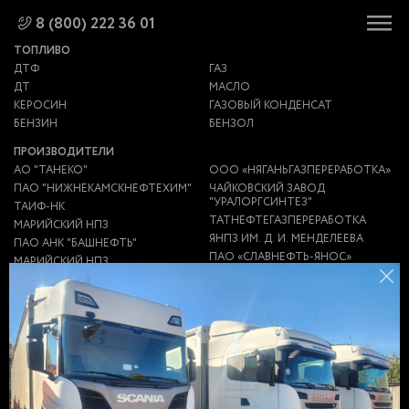
8 (800) 222 36 01
ТОПЛИВО
ДТФ
ГАЗ
ДТ
МАСЛО
КЕРОСИН
ГАЗОВЫЙ КОНДЕНСАТ
БЕНЗИН
БЕНЗОЛ
ПРОИЗВОДИТЕЛИ
АО "ТАНЕКО"
ООО «НЯГАНЬГАЗПЕРЕРАБОТКА»
ПАО "НИЖНЕКАМСКНЕФТЕХИМ"
ЧАЙКОВСКИЙ ЗАВОД
"УРАЛОРГСИНТЕЗ"
ТАИФ-НК
ТАТНЕФТЕГАЗПЕРЕРАБОТКА
МАРИЙСКИЙ НПЗ
ЯНПЗ ИМ. Д. И. МЕНДЕЛЕЕВА
ПАО АНК "БАШНЕФТЬ"
ПАО «СЛАВНЕФТЬ-ЯНОС»
МАРИЙСКИЙ НПЗ
НПЗ "ПЕРВЫЙ ЗАВОД"
ЯРОСЛАВСКИЙ НПЗ
ИМ.МЕНДЕЛЕЕВА (ЯНПЗ)
ООО ТЮЛЬГАНПЕРЕРАБОТКА
НПЗ "НС-ОЙЛ"
ООО "ГСМ-ЛОГИСТИКА"
НИКОЛАЕВСКИЙ НПЗ
ЗАВОД НЗНП
АНТИПИНСКИЙ НПЗ
ЗАВОД ЭКОТОН
НГДУ "ЕЛХОВНЕФТЬ"
ГАЗПРОМ
УТНИИ ООО "ГАЗПРОМ ДОБЫЧА
НПЗ
УРЕНГОЙ"
НЕФТЕБАЗА