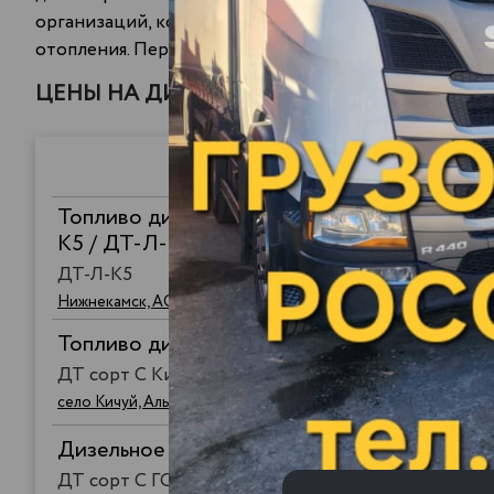
организаций, которые занимаются обслуживанием э
отопления. Перед
покупкой ДТ оптом в г.Волгоград
н
ЦЕНЫ НА ДИЗЕЛЬНОЕ ТОПЛИВО
Топливо дизельное ЕВРО, летнее, сорта С, 
К5 / ДТ-Л-К5 (по ГОСТ 32511-2013)
ДТ-Л-К5
Нижнекамск, АО "ТАНЕКО"
Топливо дизельное ЕВРО летнее сорт C , 
ДТ сорт C Кичуй
село Кичуй, Альметьевский район, Республика Татарстан, К
Дизельное топливо ЕВРО, класс С, вид III
ДТ сорт С ГОСТ