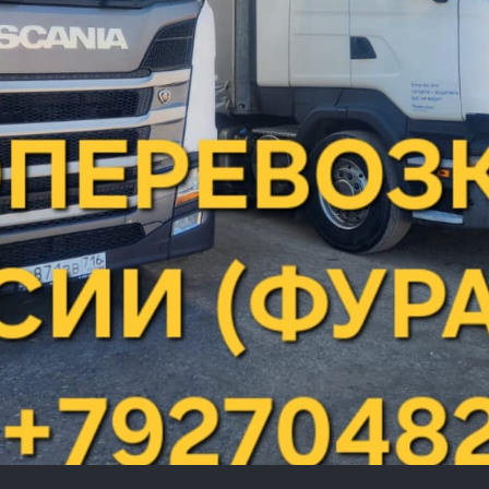
лектростанций передвижного или стационарного вида, а
еобходимо определиться, какой именно вид горючего в
Цена за тонну
экологического класса
141 000 р.
*
цена на дату:
10-06-2026
132 000 р.
*
ДТ-C-К5 Кичуй
цена на дату:
ичуйский НПЗ
24-06-2026
130 000 р.
*
цена на дату: