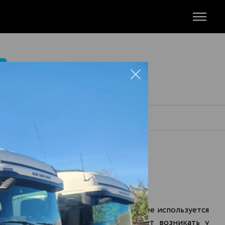
М
ОЛГОГРАД
днерыночному показателю. Это горючее используется
с на дизтопливо оптом также может возникать у