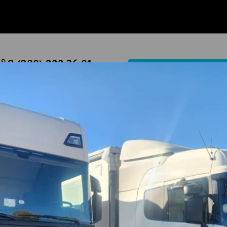
8 (800) 222 36 01
РАССЧИТАТЬ ДОСТАВКУ ГС
Перезвоните мне
Написать
ород Волгоград
ПТОМ С ДОСТАВКОЙ В ГОРОД В
ом в г.Волгоград по цене, которая соответствует сре
о транспорта и сельскохозяйственной техники. Спро