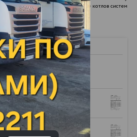
 также специализируются на сервисе котлов систем
ам необходим.
Плотность
Цена за литр
при наливе
0.821
115.76 р.
*
0.825
108.90 р.
*
0.830
107.90 р.
*