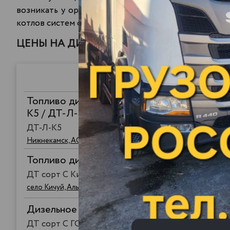
возникать у организаций, которые занимаются обс
котлов систем отопления. Перед
покупкой ДТ оптом
ЦЕНЫ НА ДИЗЕЛЬНОЕ ТОПЛИВО
Топливо дизельное ЕВРО, летнее, сорта С, 
К5 / ДТ-Л-К5 (по ГОСТ 32511-2013)
ДТ-Л-К5
Нижнекамск, АО "ТАНЕКО"
Топливо дизельное ЕВРО летнее сорт C , 
ДТ сорт C Кичуй
село Кичуй, Альметьевский район, Республика Татарстан, К
Дизельное топливо ЕВРО, класс С, вид III
ДТ сорт С ГОСТ