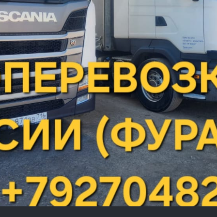
луживанием электростанций передвижного или стацион
 в г.Верхошижемье
необходимо определиться, какой име
Цена за тонну
экологического класса
141 000 р.
*
цена на дату:
10-06-2026
132 000 р.
*
ДТ-C-К5 Кичуй
цена на дату:
ичуйский НПЗ
24-06-2026
130 000 р.
*
цена на дату: