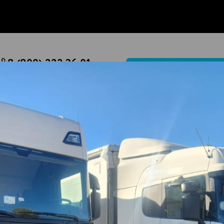
8 (800) 222 36 01
РАССЧИТАТЬ ДОСТАВКУ ГС
Перезвоните мне
Написать
город Верхошижемье
ОПТОМ С ДОСТАВКОЙ В ГОРОД 
 оптом в г.Верхошижемье по цене, которая соответс
езнодорожного транспорта и сельскохозяйственной 