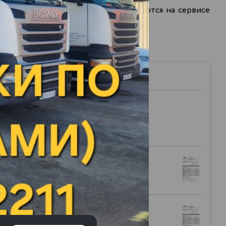
арного вида, а также специализируются на сервисе
нно вид горючего вам необходим.
Плотность
Цена за литр
при наливе
0.821
115.76 р.
*
0.825
108.90 р.
*
0.830
107.90 р.
*