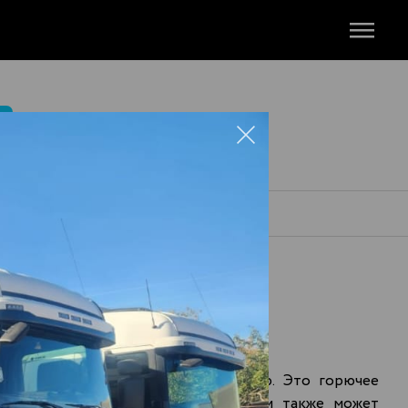
М
ВЕРХОШИЖЕМЬЕ
твует среднерыночному показателю. Это горючее
техники. Спрос на дизтопливо оптом также может