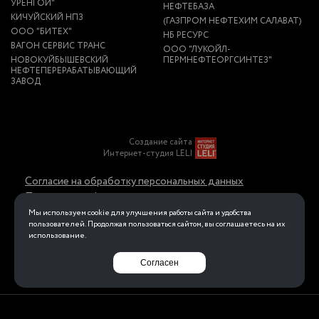
УРЕНГОЙ"
НЕФТЕБАЗА
КИЧУЙСКИЙ НПЗ
(ГАЗПРОМ НЕФТЕХИМ САЛАВАТ)
ООО "БИТЕХ"
НБ РЕСУРС
ВАГОН СЕРВИС ТРАНС
ООО "ЛУКОЙЛ-
НОВОКУЙБЫШЕВСКИЙ
ПЕРМНЕФТЕОРГСИНТЕЗ"
НЕФТЕПЕРЕРАБАТЫВАЮЩИЙ
ЗАВОД
Создание сайта
Интернет-студия LELI
Согласие на обработку персональных данных
Политика конфиденциальности в отношении
обработки персональных данных
Мы используем cookie для улучшения работы сайта и удобства
пользователей. Продолжая пользоваться сайтом, вы соглашаетесь на их
использование.
Перейти на полную версию
Согласен