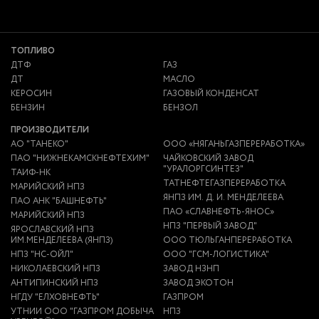
ТОПЛИВО
ДТФ
ГАЗ
ДТ
МАСЛО
КЕРОСИН
ГАЗОВЫЙ КОНДЕНСАТ
БЕНЗИН
БЕНЗОЛ
ПРОИЗВОДИТЕЛИ
АО "ТАНЕКО"
ООО «НЯГАНЬГАЗПЕРЕРАБОТКА»
ПАО "НИЖНЕКАМСКНЕФТЕХИМ"
ЧАЙКОВСКИЙ ЗАВОД
"УРАЛОРГСИНТЕЗ"
ТАИФ-НК
ТАТНЕФТЕГАЗПЕРЕРАБОТКА
МАРИЙСКИЙ НПЗ
ЯНПЗ ИМ. Д. И. МЕНДЕЛЕЕВА
ПАО АНК "БАШНЕФТЬ"
ПАО «СЛАВНЕФТЬ-ЯНОС»
МАРИЙСКИЙ НПЗ
НПЗ "ПЕРВЫЙ ЗАВОД"
ЯРОСЛАВСКИЙ НПЗ
ИМ.МЕНДЕЛЕЕВА (ЯНПЗ)
ООО ТЮЛЬГАНПЕРЕРАБОТКА
НПЗ "НС-ОЙЛ"
ООО "ГСМ-ЛОГИСТИКА"
НИКОЛАЕВСКИЙ НПЗ
ЗАВОД НЗНП
АНТИПИНСКИЙ НПЗ
ЗАВОД ЭКОТОН
НГДУ "ЕЛХОВНЕФТЬ"
ГАЗПРОМ
УТНИИ ООО "ГАЗПРОМ ДОБЫЧА
НПЗ