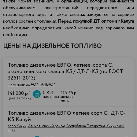
также может возникать у организаций, которые занимаются
обслуживанием электростанций передвижного или
стационарного вида, а также специализируются на сервисе
котлов систем отопления. Перед
покупкой ДТ оптом в г.Калуга
необходимо определиться, какой именно вид горючего вам
необходим.
ЦЕНЫ НА ДИЗЕЛЬНОЕ ТОПЛИВО
Топливо дизельное ЕВРО, летнее, сорта С,
экологического класса К5 / ДТ-Л-К5 (по ГОСТ
32511-2013)
Нижнекамск, АО "ТАНЕКО"
0.821
115.76 р.
*
141 000 р.
*
плотность
цена за
цена за тонну
литр
Топливо дизельное ЕВРО летнее сорт C , ДТ-C-
К5 Кичуй
село Кичуй, Альметьевский район, Республика Татарстан, Кичуйский
НПЗ