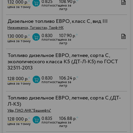
0.825
108.90 р.
*
132 000 р.
*
плотность
цена за
цена за тонну
литр
Дизельное топливо ЕВРО, класс С, вид III
Нижнекамск, Татарстан, Таиф-НК
0.830
107.90 р.
*
130 000 р.
*
плотность
цена за
цена за тонну
литр
Топливо дизельное ЕВРО, летнее, сорта C,
экологического класса К5 (ДТ-Л-К5) по ГОСТ
32511-2013
0.830
106.24 р.
*
128 000 р.
*
плотность
цена за
цена за тонну
литр
Топливо дизельное ЕВРО, летнее, сорта С,(ДТ-
Л-К5)
Уфа, ПАО АНК "Башнефть"
0.835
106.88 р.
*
128 000 р.
*
плотность
цена за
цена за тонну
литр