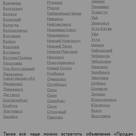
Темрюк
Мулянка
Владимир
Тимашево
Муром
Волгоград
Тольятти
Набережные Челны
Волжск
Ува
Невьянск
Волжский
Ульяновск
Нефтеюганск
Вологда
Усть-Катав
Нижневартовск
Волоколамск
Уфа
Нижнекамск
Волчанка
Ухта
Нижний Новгород
Вольск
Цильна
Нижний Тагил
Воронеж
Чайковский
Нижняя Мактама
Воткинск
Чебаркуль
Никольск
Вятские Поляны
Чебоксары
Новоульяновск
Гороховец
Чекалино
Новый Оскол
Гусь-Хрустальный
Челябинск
Ноябрьск
Данилкино
Чернушка
Саратовская обл
Одинцово
Шубино
Демьяново
Октябрьск
Шумерля
Дзержинск
Омск
Энгельс
Дягтерск
Орел
Южноуральск
Екатеринбург
Оренбург
Юнгапоси
Елабуга
Орск
Янаул
Жигулевск
Отрадный
Ярославль
Зарайск
Павлово
Также всё чаще можно встретить объявления «Продам