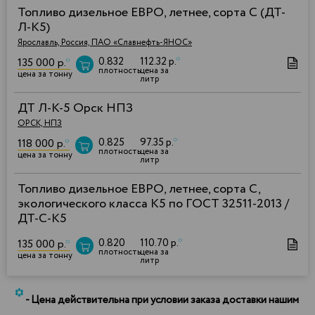
Топливо дизельное ЕВРО, летнее, сорта С (ДТ-
Л-К5)
Ярославль, Россия, ПАО «Славнефть-ЯНОС»
0.832
112.32 р.
*
135 000 р.
*
плотность
цена за
цена за тонну
литр
ДТ Л-К-5 Орск НПЗ
ОРСК, НПЗ
0.825
97.35 р.
*
118 000 р.
*
плотность
цена за
цена за тонну
литр
Топливо дизельное ЕВРО, летнее, сорта С,
экологического класса К5 по ГОСТ 32511-2013 /
ДТ-С-К5
0.820
110.70 р.
*
135 000 р.
*
плотность
цена за
цена за тонну
литр
*
- Цена действительна при условии заказа доставки нашим