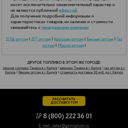
носят исключительно ознакомительный характер и
не являются публичной
офертой
.
Для получения подробной информации о
характеристиках товаров, их наличии и стоимости
связывайтесь с
менеджерами компании
ДТф оптом
|
ДТ оптом
|
Керосин оптом
|
Бензин оптом
|
Газ
оптом
|
Масло оптом
|
ДРУГОЕ ТОПЛИВО В ЭТОМ ЖЕ ГОРОДЕ:
печное топливо Танеко в г. Калуга
|
керосин Танеко в г. Калуга
|
газ оптом в г.
Калуга
|
бензин оптом в г. Калуга
|
стоимость доставки 30 куб. до г. Калуга
РАССЧИТАТЬ
ДОСТАВКУ ГСМ
8 (800) 222 36 01
E-mail: zakaz@gsmoptom.ru