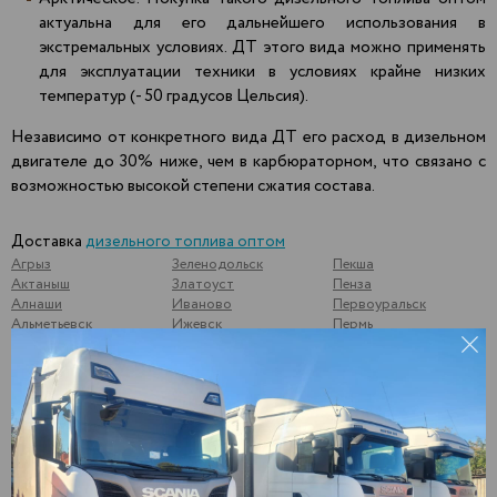
актуальна для его дальнейшего использования в
экстремальных условиях. ДТ этого вида можно применять
для эксплуатации техники в условиях крайне низких
температур (- 50 градусов Цельсия).
Независимо от конкретного вида ДТ его расход в дизельном
двигателе до 30% ниже, чем в карбюраторном, что связано с
возможностью высокой степени сжатия состава.
Доставка
дизельного топлива оптом
Агрыз
Зеленодольск
Пекша
Актаныш
Златоуст
Пенза
Алнаши
Иваново
Первоуральск
Альметьевск
Ижевск
Пермь
Арамиль
Йошкар-Ола
Подольск
Арзамас
Казань
Подосинки
Арск
Калининск
Подымалово
Арти
Калуга
Покачи
Архангельск
Камышлов
Полевской
Аша
Катайск
Почеп
Бавлы
Кемь
Починки
Бакуры
Киржач
Псков