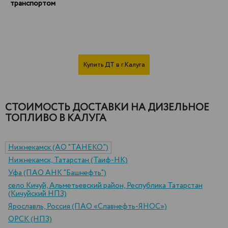
транспортом
Купить ДТ в г.Калуга
СТОИМОСТЬ ДОСТАВКИ НА ДИЗЕЛЬНОЕ
ТОПЛИВО В КАЛУГА
Нижнекамск (АО "ТАНЕКО")
Нижнекамск, Татарстан (Таиф-НК)
Уфа (ПАО АНК "Башнефть")
село Кичуй, Альметьевский район, Республика Татарстан
(Кичуйский НПЗ)
Ярославль, Россия (ПАО «Славнефть-ЯНОС»)
ОРСК (НПЗ)