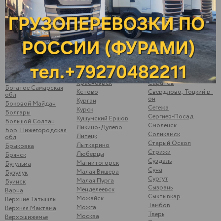
Балаково
Киров
Пугачев
Балахна
Кирово-Чепецк
Ромоданово
Балезино
Ковров
Рыбинск
Балтаси
Королев
Рыбная Слобода
Батайск
Кострома
Рязань
Батово
Котлас
Самара
Бахтеевка Ульяновская
Котово
Санкт-Петербург
обл
Кошки
Саранск
Бобылевка
Красноуфимск
Сарапул
Саратовская обл
Красноярск
Саратов
Богатое Самарская
Кстово
Свердлово, Тоцкий р-
обл
он
Курган
Боковой Майдан
Сегежа
Курск
Болгары
Сергиев-Посад
Кушумский Ершов
Большой Солтан
Смоленск
Ликино-Дулёво
Бор, Нижегородская
Соликамск
Липецк
обл
Старый Оскол
Лыткарино
Брыковка
Стрижи
Люберцы
Брянск
Суздаль
Магнитогорск
Бугульма
Суна
Малая Вишера
Бузулук
Сургут
Малая Пурга
Буинск
Сызрань
Менделеевск
Варна
Сыктывкар
Можайск
Верхние Татышлы
Тамбов
Можга
Верхняя Мактама
Тверь
Москва
Верхошижемье